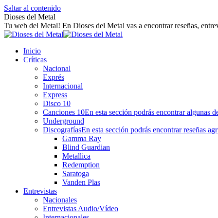
Saltar al contenido
Dioses del Metal
Tu web del Metal! En Dioses del Metal vas a encontrar reseñas, entrev
Inicio
Críticas
Nacional
Exprés
Internacional
Express
Disco 10
Canciones 10
En esta sección podrás encontrar algunas de
Underground
Discografías
En esta sección podrás encontrar reseñas agr
Gamma Ray
Blind Guardian
Metallica
Redemption
Saratoga
Vanden Plas
Entrevistas
Nacionales
Entrevistas Audio/Vídeo
Internacionales