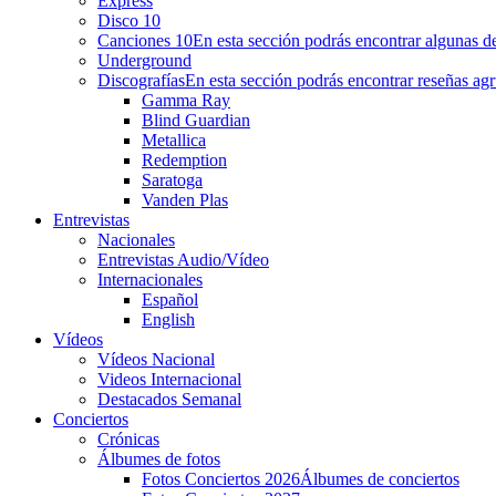
Express
Disco 10
Canciones 10
En esta sección podrás encontrar algunas de
Underground
Discografías
En esta sección podrás encontrar reseñas agr
Gamma Ray
Blind Guardian
Metallica
Redemption
Saratoga
Vanden Plas
Entrevistas
Nacionales
Entrevistas Audio/Vídeo
Internacionales
Español
English
Vídeos
Vídeos Nacional
Videos Internacional
Destacados Semanal
Conciertos
Crónicas
Álbumes de fotos
Fotos Conciertos 2026
Álbumes de conciertos