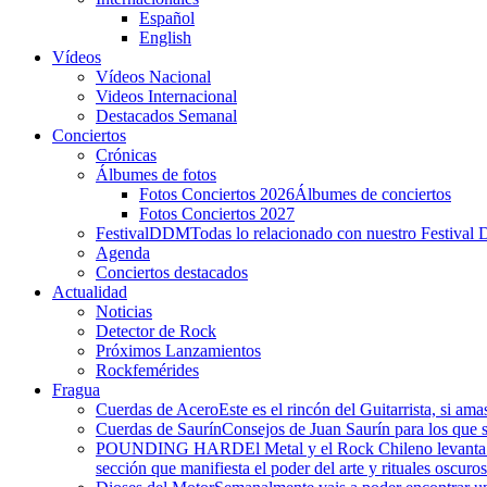
Español
English
Vídeos
Vídeos Nacional
Videos Internacional
Destacados Semanal
Conciertos
Crónicas
Álbumes de fotos
Fotos Conciertos 2026
Álbumes de conciertos
Fotos Conciertos 2027
FestivalDDM
Todas lo relacionado con nuestro Festival 
Agenda
Conciertos destacados
Actualidad
Noticias
Detector de Rock
Próximos Lanzamientos
Rockfemérides
Fragua
Cuerdas de Acero
Este es el rincón del Guitarrista, si am
Cuerdas de Saurín
Consejos de Juan Saurín para los que se
POUNDING HARD
El Metal y el Rock Chileno levant
sección que manifiesta el poder del arte y rituales oscuro