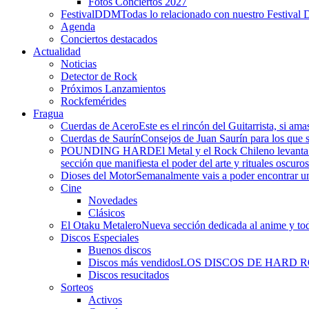
Fotos Conciertos 2027
FestivalDDM
Todas lo relacionado con nuestro Festival 
Agenda
Conciertos destacados
Actualidad
Noticias
Detector de Rock
Próximos Lanzamientos
Rockfemérides
Fragua
Cuerdas de Acero
Este es el rincón del Guitarrista, si am
Cuerdas de Saurín
Consejos de Juan Saurín para los que se
POUNDING HARD
El Metal y el Rock Chileno levant
sección que manifiesta el poder del arte y rituales oscuro
Dioses del Motor
Semanalmente vais a poder encontrar un
Cine
Novedades
Clásicos
El Otaku Metalero
Nueva sección dedicada al anime y todo
Discos Especiales
Buenos discos
Discos más vendidos
LOS DISCOS DE HARD 
Discos resucitados
Sorteos
Activos