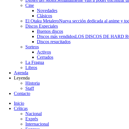
Dioses del Motor
Semanalmente vais a poder encontrar un
Cine
Novedades
Clásicos
El Otaku Metalero
Nueva sección dedicada al anime y todo
Discos Especiales
Buenos discos
Discos más vendidos
LOS DISCOS DE HARD 
Discos resucitados
Sorteos
Activos
Cerrados
La Fragua
Libros
Agenda
Leyenda
Historia
Staff
Contacto
Inicio
Críticas
Nacional
Exprés
Internacional