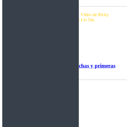
Single y disco de Glenn Hugues – Vídeo de Ricky
Warwick – Nuevo tema de Liv Sin.
Por Rockberto.
Leer más
Leyendas del Rock 2026 – Fechas y primeras
bandas