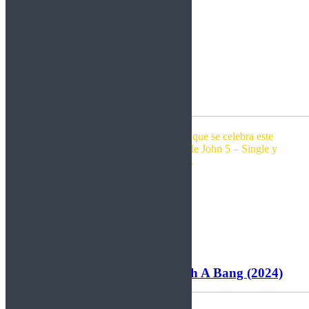
Recordatorio festival Bodega Rock que se celebra este
viernes 15 de agosto – Nuevo tema de John 5 – Single y
disco de Crowne.
Por Rockberto.
Leer más
Kissin´ Dynamite – Back With A Bang (2024)