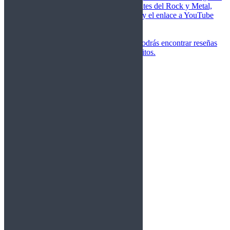
de las canciones más importantes del Rock y Metal,
junto a una breve descripción y el enlace a YouTube
para oírlos.
Underground
Discografías
En esta sección podrás encontrar reseñas
agrupadas de tus grupos favoritos.
Gamma Ray
Blind Guardian
Metallica
Redemption
Saratoga
Vanden Plas
Entrevistas
Nacionales
Entrevistas Audio/Vídeo
Internacionales
Español
English
Vídeos
Vídeos Nacional
Videos Internacional
Destacados Semanal
Conciertos
Crónicas
Álbumes de fotos