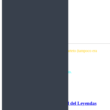
Mejora mucho las anteriores del cuarteto (tampoco era
muy difícil).
Calificación: 7
Crítica de Rockberto.
Leer más
Nueva incorporación al cartel del Leyendas
del Rock 2026