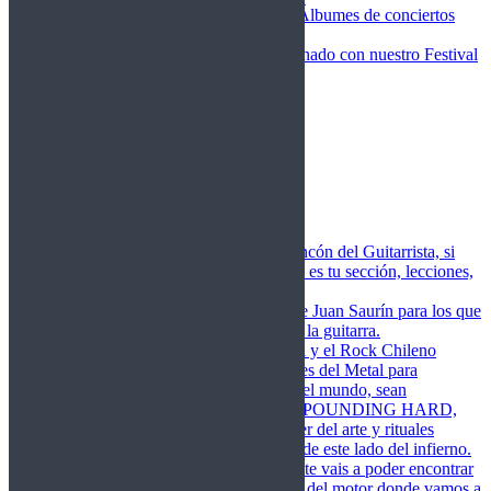
Fotos Conciertos 2026
Álbumes de conciertos
Fotos Conciertos 2027
FestivalDDM
Todas lo relacionado con nuestro Festival
Dioses del Metal
Agenda
Conciertos destacados
Actualidad
Noticias
Detector de Rock
Próximos Lanzamientos
Rockfemérides
Fragua
Cuerdas de Acero
Este es el rincón del Guitarrista, si
amas las cuerdas de acero esta es tu sección, lecciones,
libros, vídeos, consejos…
Cuerdas de Saurín
Consejos de Juan Saurín para los que
se inician en el aprendizaje de la guitarra.
POUNDING HARD
El Metal y el Rock Chileno
levanta su Estandarte en Dioses del Metal para
Glorificar las Hordas del fin del mundo, sean
Bienvenidos y Bienvenidas a POUNDING HARD,
sección que manifiesta el poder del arte y rituales
oscuros de la música extrema de este lado del infierno.
Dioses del Motor
Semanalmente vais a poder encontrar
un artículo sobre la actualidad del motor donde vamos a