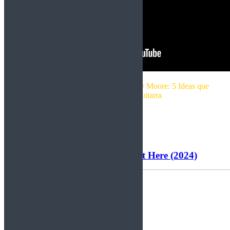
Lección CCXLVIII: Al estilo de Gary Moore: 5 Ideas que
DEBES conocer en Guitarra
Leer más
Blackberry Smoke – Be Right Here (2024)