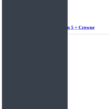
Leer más
Noticias: Bodega Rock + John 5 + Crowne