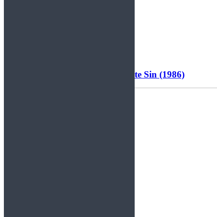
Por Rockberto.
Leer más
Ozzy Osbourne – The Ultimate Sin (1986)