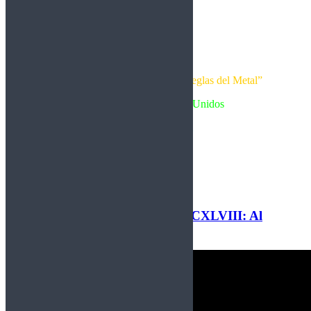
Metallica – Metallica (1991)
“El disco negro que cambió las reglas del Metal”
Heavy Metal – Estados Unidos
Escrita por Crom
Leer más
Cuerdas de Acero, Lección CCXLVIII: Al
estilo de Gary Moore