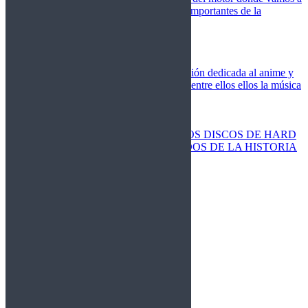
cubrir las competiciones más importantes de la
temporada,
Cine
Novedades
Clásicos
El Otaku Metalero
Nueva sección dedicada al anime y
todos elementos que engloba, entre ellos ellos la música
Metal.
Discos Especiales
Buenos discos
Discos más vendidos
LOS DISCOS DE HARD
ROCK MÁS VENDIDOS DE LA HISTORIA
Discos resucitados
Sorteos
Activos
Cerrados
La Fragua
Libros
Agenda
Leyenda
Historia
Staff
Contacto