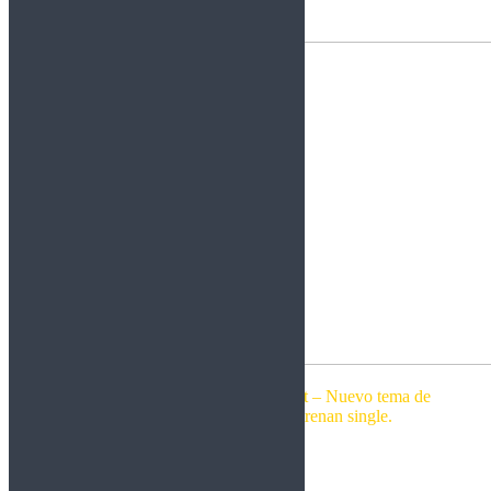
Of Silence
Single y disco de Lord Of The Lost – Nuevo tema de
Faun – Canvas Of Silence estrenan single.
Por Rockberto.
Leer más