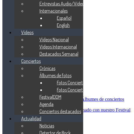
Blind Guardian
Entrevistas Audio/Vídeo
Metallica
Internacionales
Redemption
Español
Saratoga
Vanden Plas
English
Entrevistas
Vídeos
Nacionales
Vídeos Nacional
Entrevistas Audio/Vídeo
Internacionales
Videos Internacional
Español
Destacados Semanal
English
Conciertos
Vídeos
Vídeos Nacional
Crónicas
Videos Internacional
Álbumes de fotos
Destacados Semanal
Fotos Conciertos 2026
Conciertos
Crónicas
Fotos Conciertos 2027
Álbumes de fotos
FestivalDDM
Fotos Conciertos 2026
Álbumes de conciertos
Agenda
Fotos Conciertos 2027
FestivalDDM
Todas lo relacionado con nuestro Festival
Conciertos destacados
Dioses del Metal
Actualidad
Agenda
Noticias
Conciertos destacados
Actualidad
Detector de Rock