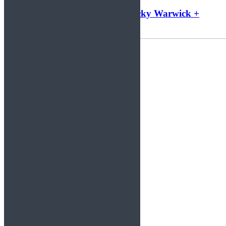
Noticias: Glenn Hughes + Ricky Warwick +
Liv Sin