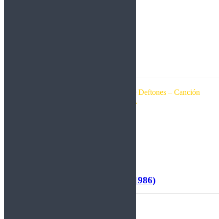
Single de Halestorm – Nuevo tema de Deftones – Canción
de The Vendettas.
Por Rockberto.
Leer más
Motörhead – Orgasmatron (1986)