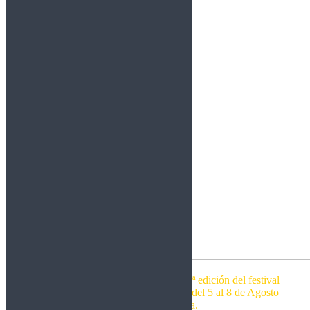
Helloween cabezas de cartel en la 20ª edición del festival
Leyendas del Rock que se celebrará del 5 al 8 de Agosto
de 2026 en Villena.