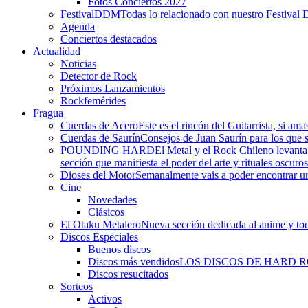
Fotos Conciertos 2027
FestivalDDM
Todas lo relacionado con nuestro Festival 
Agenda
Conciertos destacados
Actualidad
Noticias
Detector de Rock
Próximos Lanzamientos
Rockfemérides
Fragua
Cuerdas de Acero
Este es el rincón del Guitarrista, si am
Cuerdas de Saurín
Consejos de Juan Saurín para los que se
POUNDING HARD
El Metal y el Rock Chileno levant
sección que manifiesta el poder del arte y rituales oscuro
Dioses del Motor
Semanalmente vais a poder encontrar un
Cine
Novedades
Clásicos
El Otaku Metalero
Nueva sección dedicada al anime y todo
Discos Especiales
Buenos discos
Discos más vendidos
LOS DISCOS DE HARD 
Discos resucitados
Sorteos
Activos