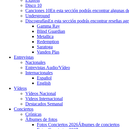
Express
Disco 10
Canciones 10
En esta sección podrás encontrar algunas de
Underground
Discografías
En esta sección podrás encontrar reseñas agr
Gamma Ray
Blind Guardian
Metallica
Redemption
Saratoga
Vanden Plas
Entrevistas
Nacionales
Entrevistas Audio/Vídeo
Internacionales
Español
English
Vídeos
Vídeos Nacional
Videos Internacional
Destacados Semanal
Conciertos
Crónicas
Álbumes de fotos
Fotos Conciertos 2026
Álbumes de conciertos