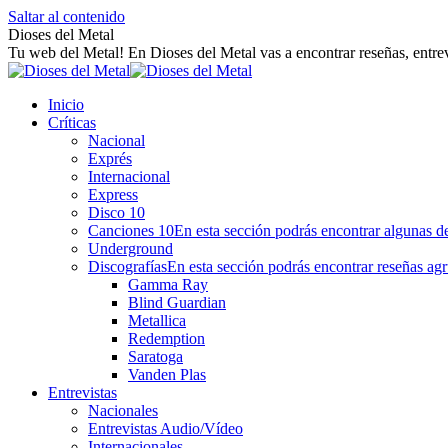
Saltar al contenido
Dioses del Metal
Tu web del Metal! En Dioses del Metal vas a encontrar reseñas, entrev
Inicio
Críticas
Nacional
Exprés
Internacional
Express
Disco 10
Canciones 10
En esta sección podrás encontrar algunas de
Underground
Discografías
En esta sección podrás encontrar reseñas agr
Gamma Ray
Blind Guardian
Metallica
Redemption
Saratoga
Vanden Plas
Entrevistas
Nacionales
Entrevistas Audio/Vídeo
Internacionales