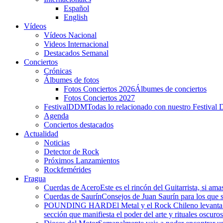
Español
English
Vídeos
Vídeos Nacional
Videos Internacional
Destacados Semanal
Conciertos
Crónicas
Álbumes de fotos
Fotos Conciertos 2026
Álbumes de conciertos
Fotos Conciertos 2027
FestivalDDM
Todas lo relacionado con nuestro Festival 
Agenda
Conciertos destacados
Actualidad
Noticias
Detector de Rock
Próximos Lanzamientos
Rockfemérides
Fragua
Cuerdas de Acero
Este es el rincón del Guitarrista, si am
Cuerdas de Saurín
Consejos de Juan Saurín para los que se
POUNDING HARD
El Metal y el Rock Chileno levant
sección que manifiesta el poder del arte y rituales oscuro