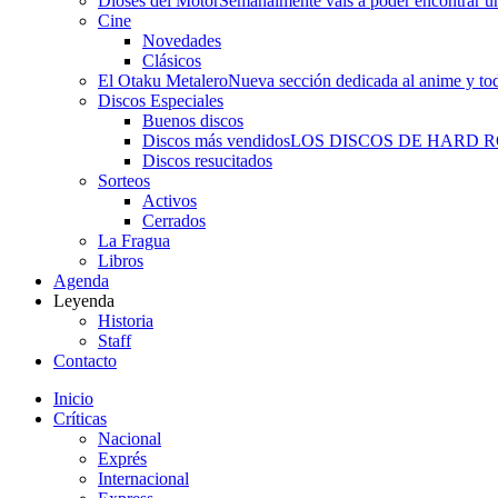
Dioses del Motor
Semanalmente vais a poder encontrar un
Cine
Novedades
Clásicos
El Otaku Metalero
Nueva sección dedicada al anime y todo
Discos Especiales
Buenos discos
Discos más vendidos
LOS DISCOS DE HARD 
Discos resucitados
Sorteos
Activos
Cerrados
La Fragua
Libros
Agenda
Leyenda
Historia
Staff
Contacto
Inicio
Críticas
Nacional
Exprés
Internacional