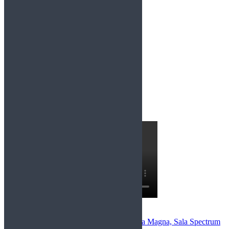
Entrevistas recientes: Entrevista a Insanity
Comentarios Recientes
Miriam Llorca
en
After Lapse+Opera Magna, Sala Spectrum