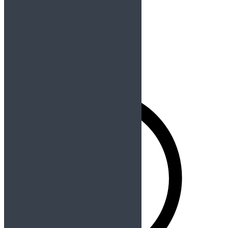
Recuérdame
Registrarse
Contraseña perdida
Redes Sociales
Buscador
Buscar: