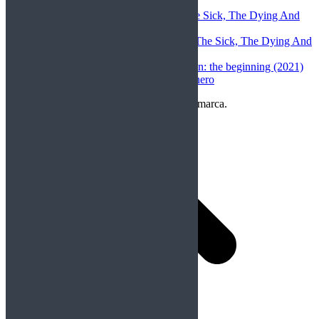
(Murcia), 22-5-26
christian darchez
en
Megadeth – The Sick, The Dying And
the Dead (2022)
Toni Gómez López
en
Megadeth – The Sick, The Dying And
the Dead (2022)
christian darchez
en
Rurouni Kenshin: the beginning (2021)
Ornito Music
en
Rockfemérides 9 enero
Copyright Perteneciente a cada Banda y/o marca.