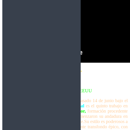
«El Quinto Jinete»
Por Luishard
Speed Heavy Metal – EEUU
Amigos de Dioses del Metal, lanzado el pasado 14 de junio bajo el
sello
Gates of Hell Records
,
Cyber Metal
es el quinto trabajo en
versión LP de los estadounidenses
Skelator,
formación procedente
originariamente de
San Diego cuando comenzaron su andadura en
1998, para mudarse posteriormente a Seattle.Su estilo es poderosos a
base de meterle a las composiciones bastante transfondo épico, con