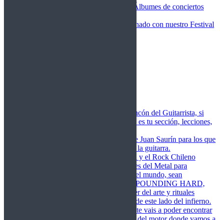
Fotos Conciertos 2026
Álbumes de conciertos
Fotos Conciertos 2027
FestivalDDM
Todas lo relacionado con nuestro Festival
Dioses del Metal
Agenda
Conciertos destacados
Actualidad
Noticias
Detector de Rock
Próximos Lanzamientos
Rockfemérides
Fragua
Cuerdas de Acero
Este es el rincón del Guitarrista, si
amas las cuerdas de acero esta es tu sección, lecciones,
libros, vídeos, consejos…
Cuerdas de Saurín
Consejos de Juan Saurín para los que
se inician en el aprendizaje de la guitarra.
POUNDING HARD
El Metal y el Rock Chileno
levanta su Estandarte en Dioses del Metal para
Glorificar las Hordas del fin del mundo, sean
Bienvenidos y Bienvenidas a POUNDING HARD,
sección que manifiesta el poder del arte y rituales
oscuros de la música extrema de este lado del infierno.
Dioses del Motor
Semanalmente vais a poder encontrar
un artículo sobre la actualidad del motor donde vamos a