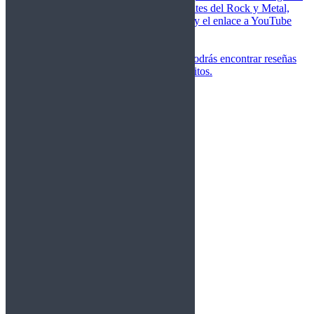
de las canciones más importantes del Rock y Metal,
junto a una breve descripción y el enlace a YouTube
para oírlos.
Underground
Discografías
En esta sección podrás encontrar reseñas
agrupadas de tus grupos favoritos.
Gamma Ray
Blind Guardian
Metallica
Redemption
Saratoga
Vanden Plas
Entrevistas
Nacionales
Entrevistas Audio/Vídeo
Internacionales
Español
English
Vídeos
Vídeos Nacional
Videos Internacional
Destacados Semanal
Conciertos
Crónicas
Álbumes de fotos