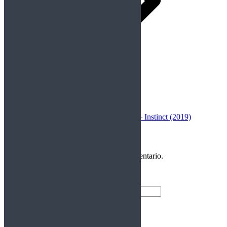
Siguiente
Publicación siguiente:
Blaze Out – Instinct (2019)
Deja una respuesta
Debes
Iniciar Sesión
para publicar un comentario.
Entrar
Nombre de usuario
Contraseña