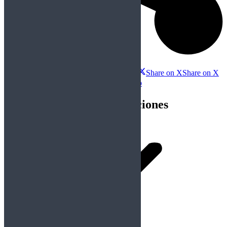
Compartir esta publicación
Share on Facebook
Share on Facebook
Share on X
Share on X
Share on WhatsApp
Share on WhatsApp
Navegación entre publicaciones