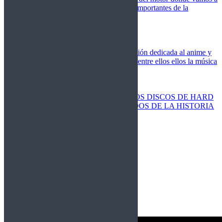
cubrir las competiciones más importantes de la
temporada,
Cine
Novedades
Clásicos
El Otaku Metalero
Nueva sección dedicada al anime y
todos elementos que engloba, entre ellos ellos la música
Metal.
Discos Especiales
Buenos discos
Discos más vendidos
LOS DISCOS DE HARD
ROCK MÁS VENDIDOS DE LA HISTORIA
Discos resucitados
Sorteos
Activos
Cerrados
La Fragua
Libros
Agenda
Leyenda
Historia
Staff
Contacto