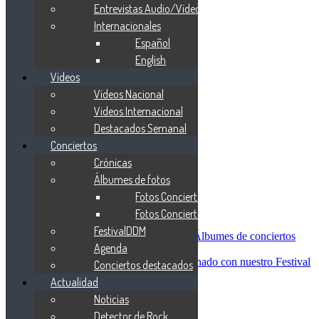
Blind Guardian
Entrevistas Audio/Vídeo
Metallica
Internacionales
Redemption
Español
Saratoga
Vanden Plas
English
Entrevistas
Vídeos
Nacionales
Vídeos Nacional
Entrevistas Audio/Vídeo
Internacionales
Videos Internacional
Español
Destacados Semanal
English
Conciertos
Vídeos
Vídeos Nacional
Crónicas
Videos Internacional
Álbumes de fotos
Destacados Semanal
Fotos Conciertos 2026
Conciertos
Crónicas
Fotos Conciertos 2027
Álbumes de fotos
FestivalDDM
Fotos Conciertos 2026
Álbumes de conciertos
Agenda
Fotos Conciertos 2027
FestivalDDM
Todas lo relacionado con nuestro Festival
Conciertos destacados
Dioses del Metal
Actualidad
Agenda
Noticias
Conciertos destacados
Actualidad
Detector de Rock