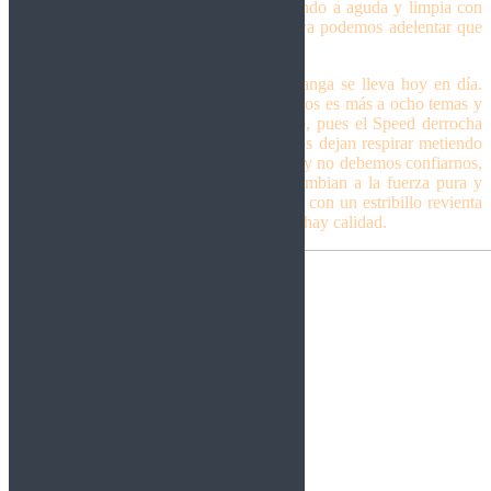
más velocidad que los Manowar, voz tirando a aguda y limpia con
guitarras incendiarias. Con ests mimbres ya podemos adelentar que
estamos ante un disco muy, muy notable.
Portada y título del álbum cuadran, lo Manga se lleva hoy en día.
Tras ella tenemos bajo el concepto de menos es más a ocho temas y
40 minutos de Metal cañero y vertiginoso, pues el Speed derrocha
sabiduría por doquier. Un par de veces nos dejan respirar metiendo
algo más de ambiente, pero es una ficción y no debemos confiarnos,
estos dominan los tempos y enseguida cambian a la fuerza pura y
dura, sea con latigazos de solos clásicos o con un estribillo revienta
salas. Resumiendo, además de entretenido hay calidad.