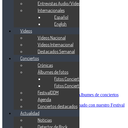
Blind Guardian
Entrevistas Audio/Vídeo
Metallica
Internacionales
Redemption
Español
Saratoga
Vanden Plas
English
Entrevistas
Vídeos
Nacionales
Vídeos Nacional
Entrevistas Audio/Vídeo
Internacionales
Videos Internacional
Español
Destacados Semanal
English
Conciertos
Vídeos
Vídeos Nacional
Crónicas
Videos Internacional
Álbumes de fotos
Destacados Semanal
Fotos Conciertos 2026
Conciertos
Crónicas
Fotos Conciertos 2027
Álbumes de fotos
FestivalDDM
Fotos Conciertos 2026
Álbumes de conciertos
Agenda
Fotos Conciertos 2027
FestivalDDM
Todas lo relacionado con nuestro Festival
Conciertos destacados
Dioses del Metal
Actualidad
Agenda
Noticias
Conciertos destacados
Actualidad
Detector de Rock