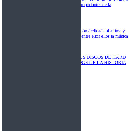
cubrir las competiciones más importantes de la
temporada,
Cine
Novedades
Clásicos
El Otaku Metalero
Nueva sección dedicada al anime y
todos elementos que engloba, entre ellos ellos la música
Metal.
Discos Especiales
Buenos discos
Discos más vendidos
LOS DISCOS DE HARD
ROCK MÁS VENDIDOS DE LA HISTORIA
Discos resucitados
Sorteos
Activos
Cerrados
La Fragua
Libros
Agenda
Leyenda
Historia
Staff
Contacto