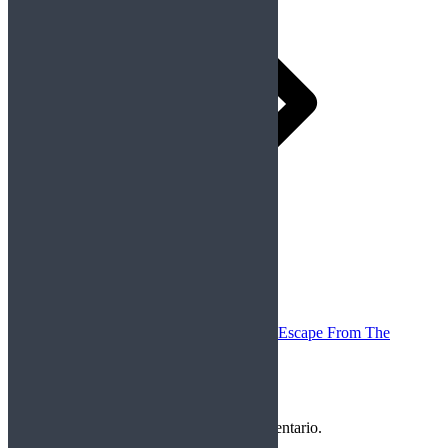
Siguiente
Publicación siguiente:
Magnum – Escape From The
Shadow Garden – Live 2014 (2015)
Deja una respuesta
Debes
Iniciar Sesión
para publicar un comentario.