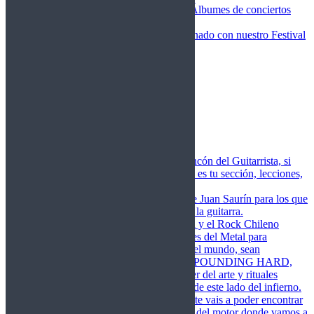
Fotos Conciertos 2026
Álbumes de conciertos
Fotos Conciertos 2027
FestivalDDM
Todas lo relacionado con nuestro Festival
Dioses del Metal
Agenda
Conciertos destacados
Actualidad
Noticias
Detector de Rock
Próximos Lanzamientos
Rockfemérides
Fragua
Cuerdas de Acero
Este es el rincón del Guitarrista, si
amas las cuerdas de acero esta es tu sección, lecciones,
libros, vídeos, consejos…
Cuerdas de Saurín
Consejos de Juan Saurín para los que
se inician en el aprendizaje de la guitarra.
POUNDING HARD
El Metal y el Rock Chileno
levanta su Estandarte en Dioses del Metal para
Glorificar las Hordas del fin del mundo, sean
Bienvenidos y Bienvenidas a POUNDING HARD,
sección que manifiesta el poder del arte y rituales
oscuros de la música extrema de este lado del infierno.
Dioses del Motor
Semanalmente vais a poder encontrar
un artículo sobre la actualidad del motor donde vamos a