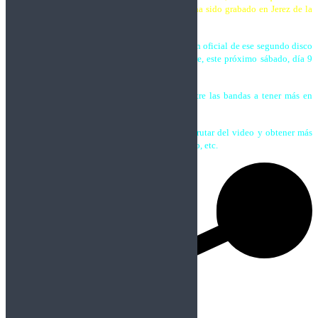
segundo disco de la banda, “PornRockAlipsis”, ha sido grabado en Jerez de la
frontera durante los días 14 y 15 de Marzo.
El clip sirve de calentamiento para la presentación oficial de ese segundo disco
en Madrid, junto a la formación Madrileña Fiebre, este próximo sábado, día 9
de mayo en la sala Lemon.
Sexaine
no cesan en su avance para situarse entre las bandas a tener más en
cuenta del rock nacional.
Pinchando en el cartel del concierto podréis disfrutar del video y obtener más
información al respecto, como quien lo ha dirigido, etc.