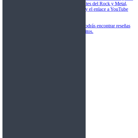
de las canciones más importantes del Rock y Metal,
junto a una breve descripción y el enlace a YouTube
para oírlos.
Underground
Discografías
En esta sección podrás encontrar reseñas
agrupadas de tus grupos favoritos.
Gamma Ray
Blind Guardian
Metallica
Redemption
Saratoga
Vanden Plas
Entrevistas
Nacionales
Entrevistas Audio/Vídeo
Internacionales
Español
English
Vídeos
Vídeos Nacional
Videos Internacional
Destacados Semanal
Conciertos
Crónicas
Álbumes de fotos