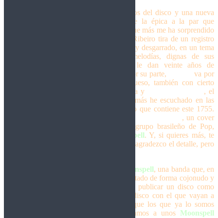
Abanão
, con uno de los riffs más gruesos del disco y una nueva
dosis de furia descontrolada, seguida de la épica a la par que
dramática
Evento
, nos deja con el tema que más me ha sorprendido
de este trabajo,
1 de Novembro
, donde Ribeiro tira de un registro
totalmente nuevo en él, muy desesperado y desgarrado, en un tema
contundente y repleto de hipnóticas melodías, dignas de sus
primeras obras pero con el plus que le dan veinte años de
crecimiento y experiencia como banda. Por su parte,
Ruínas
va por
un ritmo más lento, aunque bastante grueso, también con cierto
aroma a los primeros trabajos de la banda y
Todos Os Santos
, el
primer adelanto y uno de los temas que más he escuchado en las
últimas semanas, tiene un poco de todo lo que contiene este 1755.
Para el final del disco tenemos
Lanterna dos Afogados
, un cover
del tema de Paralamas do Sucesso, un grupo brasileño de Pop,
reconvertido al sello personal de
Moonspell
. Y, si quieres más, te
queda la spanish version de Desastre, que agradezco el detalle, pero
me mola más en portugués.
Y hasta aquí mi repaso a lo nuevo de
Moonspell
, una banda que, en
su duodécimo disco, se encuentra en un estado de forma cojonudo y
con la confianza suficiente de lanzarse a publicar un disco como
este. Es arriesgado, no creo que sea un disco con el que vayan a
ganar muchos fans pero creo que hará que los que ya lo somos
disfrutemos bastante. Aquí nos encontramos a unos
Moonspell