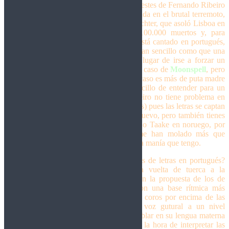
tenían acostumbrados. En este caso, las huestes de Fernando Ribeiro
se embarcan en una obra conceptual, basada en el brutal terremoto,
cercano a la magnitud 9 en la escala de Richter, que asoló Lisboa en
el año 1755, dejando entre 60.000 y 100.000 muertos y, para
hacerlo aún más personal, todo el disco está cantado en portugués,
lo cual, personalmente, me flipa. Sí, algo tan sencillo como que una
banda escriba las letras en su idioma en lugar de irse a forzar un
inglés de primero de la ESO (nunca fue el caso de
Moonspell
, pero
aprovecho para decirlo) me flipa. En este caso es más de puta madre
todavía porque como el portugués es sencillo de entender para un
castellanoparlante (y viceversa, pues Ribeiro no tiene problema en
hablar un logrado castellano en sus directos) pues las letras se captan
rápido y de paso aprendemos un idioma nuevo, pero también tienes
casos de peña como Sólstafir en islandés o Taake en noruego, por
poner algunos ejemplos, que siempre me han molado más que
cuando les da por cantar en inglés… es una manía que tengo.
¿Y qué encontramos en este 1755 además de letras en portugués?
Pues a unos
Moonspell
… ¿12.0? Otra vuelta de tuerca a la
atmósfera gótica que ya viene de serie en la propuesta de los de
Brandoa, en este caso más groovera, con una base rítmica más
contundente y el mayor protagonismo de coros por encima de las
voces limpias de Ribeiro, que luce su voz gutural a un nivel
cojonudo, será la mayor comodidad de hablar en su lengua materna
u otra cosa, pero el tío está que se sale a la hora de interpretar las