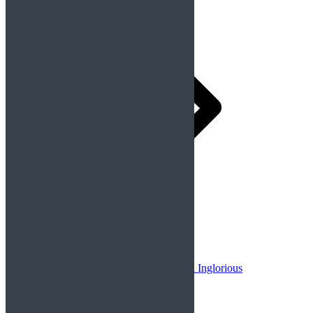
Siguiente
Publicación siguiente:
Entrevista a Inglorious
Deja una respuesta