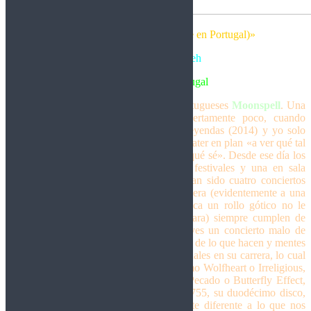
«Faz día em Portugal (amanece en Portugal)»
Escrita por José Meh
Gothic Metal – Portugal
Y, por fin, llegó el nuevo disco de los portugueses
Moonspell
. Una
banda que empecé a escuchar hace ciertamente poco, cuando
tocaron a las cuatro de la tarde en un Leyendas (2014) y yo solo
había visto un vídeo en directo de Alma Mater en plan «a ver qué tal
suenan pa ver si me acerco a verlos y yo qué sé». Desde ese día los
he visto en tres ocasiones más, dos en festivales y una en sala
tocando el Irreligious entero en lo que han sido cuatro conciertos
brillantes, fuera en las condiciones que fuera (evidentemente a una
banda que se llama MOONSPELL y toca un rollo gótico no le
sienta muy bien tocar con el sol en la cara) siempre cumplen de
sobra y muy mala suerte vas a tener si ves un concierto malo de
Moonspell
. Trabajadores incansables, fans de lo que hacen y mentes
inquietas que no han parido dos discos iguales en su carrera, lo cual
les ha llevado a sacar auténticas joyas como Wolfheart o Irreligious,
discos… eh… complicados… como Sin/Pecado o Butterfly Effect,
zapatazos como Night Eternal… o este 1755, su duodécimo disco,
que se presenta como una obra totalmente diferente a lo que nos