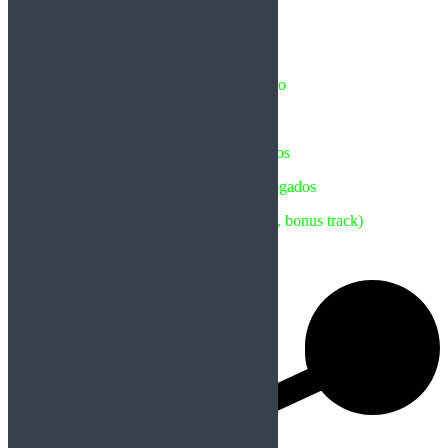
5 – Abanão
6 – Evento
7 – 1 de Novembro
8 – Ruínas
9 – Todos Os Santos
10 – Lanterna Dos Afogados
11 – Desastre (spanish version, bonus track)