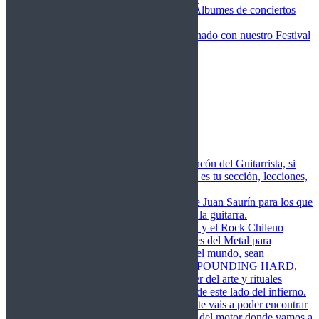
Fotos Conciertos 2026
Álbumes de conciertos
Fotos Conciertos 2027
FestivalDDM
Todas lo relacionado con nuestro Festival
Dioses del Metal
Agenda
Conciertos destacados
Actualidad
Noticias
Detector de Rock
Próximos Lanzamientos
Rockfemérides
Fragua
Cuerdas de Acero
Este es el rincón del Guitarrista, si
amas las cuerdas de acero esta es tu sección, lecciones,
libros, vídeos, consejos…
Cuerdas de Saurín
Consejos de Juan Saurín para los que
se inician en el aprendizaje de la guitarra.
POUNDING HARD
El Metal y el Rock Chileno
levanta su Estandarte en Dioses del Metal para
Glorificar las Hordas del fin del mundo, sean
Bienvenidos y Bienvenidas a POUNDING HARD,
sección que manifiesta el poder del arte y rituales
oscuros de la música extrema de este lado del infierno.
Dioses del Motor
Semanalmente vais a poder encontrar
un artículo sobre la actualidad del motor donde vamos a