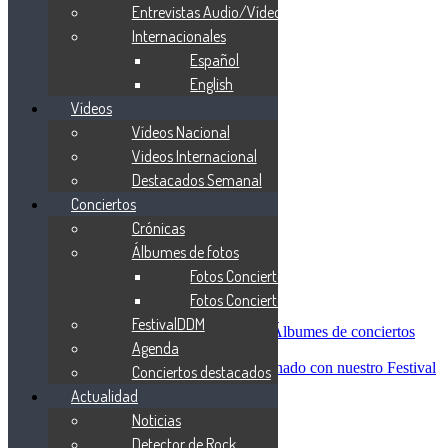
Blind Guardian
Entrevistas Audio/Vídeo
Metallica
Internacionales
Redemption
Español
Saratoga
Vanden Plas
English
Entrevistas
Vídeos
Nacionales
Vídeos Nacional
Entrevistas Audio/Vídeo
Internacionales
Videos Internacional
Español
Destacados Semanal
English
Conciertos
Vídeos
Vídeos Nacional
Crónicas
Videos Internacional
Álbumes de fotos
Destacados Semanal
Fotos Conciertos 2026
Conciertos
Crónicas
Fotos Conciertos 2027
Álbumes de fotos
FestivalDDM
Fotos Conciertos 2026
Álbumes de conciertos
Agenda
Fotos Conciertos 2027
FestivalDDM
Todas lo relacionado con nuestro Festival
Conciertos destacados
Dioses del Metal
Actualidad
Agenda
Noticias
Conciertos destacados
Actualidad
Detector de Rock