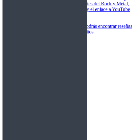
de las canciones más importantes del Rock y Metal,
junto a una breve descripción y el enlace a YouTube
para oírlos.
Underground
Discografías
En esta sección podrás encontrar reseñas
agrupadas de tus grupos favoritos.
Gamma Ray
Blind Guardian
Metallica
Redemption
Saratoga
Vanden Plas
Entrevistas
Nacionales
Entrevistas Audio/Vídeo
Internacionales
Español
English
Vídeos
Vídeos Nacional
Videos Internacional
Destacados Semanal
Conciertos
Crónicas
Álbumes de fotos