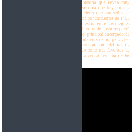
desatados y apasionados, contando una historia que llevan muy
dentro y haciéndolo como mejor saben. Se nota que hay curro y
ambición detrás de esta obra, también es cierto que son señas de
identidad de la propia banda, pero uno de los puntos fuertes de 1755
es que se aprecia más que nunca. No sé si estará entre sus mejores
discos, eso será el tiempo el que lo dirá y ninguno de nosotros podrá
llevarle la contraria, pues generalmente es el principal encargado de
poner cada disco, cada canción y cada banda en su sitio, pero creo
que
Moonspell
han creado una obra realmente potente, elaborada y
muy honesta que se puede acabar situando entre mis favoritas de
una banda que, en poco tiempo, se ha convertido en una de las
bandas de cabecera del que aquí os escribe.