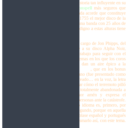
letras. Y creo que el hecho de contar una historia tan influyente en su
país también suma al disco, noto a
Moonspell
más seguros que
nunca con el redondo que han hecho y cada acorde que constituye
cada tema transmite pasión. ¿Hace eso de 1755 el mejor disco de la
banda? No. Pero maldita sea, colega, que una banda con 25 años de
carrera en la sombra te saque un disco tan digno a estas alturas tiene
su mérito.
El disco abre con una versión orquestal, a cargo de Jon Phipps, del
tema
En Nome Do Medo
, perteneciente a su disco Alpha Noir,
reconvertido a una buena intro para este trabajo para seguir con el
tema título,
1755
, e
In Tremor Dei
, dos temas en los que los coros
y unos pequeños arreglos orquestales le dan un aire épico a la
potente propuesta de los portugueses.
Desastre
, que en los bonus
track se presenta como un tema en castellano (fue presentado como
adelanto además), es un tema rabioso, cabreado… en la voz, la letra
y lo instrumental. Todo va unido para contar cómo el terremoto pilló
a Lisboa por sorpresa y la gente se sintió totalmente abandonada a
su suerte por Dios padre nuestro señor amén y expresa el
sentimiento de rabia y desconsuelo de las personas ante la catástrofe.
El hecho de que haya versión en nuestro idioma es, primero, por
homenaje a sus fans de habla hispana y, segundo, porque en aquella
época era bastante normal que la gente hablase español y portugués
en la propia Lisboa, así que decidieron plasmarlo así, con este tema.
Todo bien hilado…