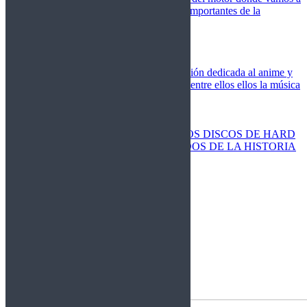
cubrir las competiciones más importantes de la
temporada,
Cine
Novedades
Clásicos
El Otaku Metalero
Nueva sección dedicada al anime y
todos elementos que engloba, entre ellos ellos la música
Metal.
Discos Especiales
Buenos discos
Discos más vendidos
LOS DISCOS DE HARD
ROCK MÁS VENDIDOS DE LA HISTORIA
Discos resucitados
Sorteos
Activos
Cerrados
La Fragua
Libros
Agenda
Leyenda
Historia
Staff
Contacto