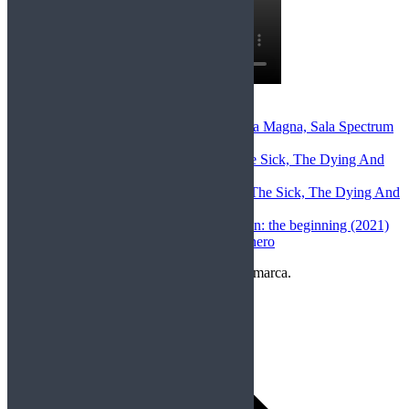
Comentarios Recientes
Miriam Llorca
en
After Lapse+Opera Magna, Sala Spectrum
(Murcia), 22-5-26
christian darchez
en
Megadeth – The Sick, The Dying And
the Dead (2022)
Toni Gómez López
en
Megadeth – The Sick, The Dying And
the Dead (2022)
christian darchez
en
Rurouni Kenshin: the beginning (2021)
Ornito Music
en
Rockfemérides 9 enero
Copyright Perteneciente a cada Banda y/o marca.