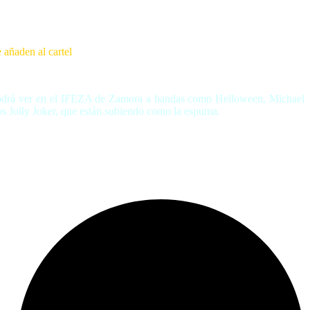
añaden al cartel
 se podrá ver en el IFEZA de Zamora a bandas como Helloween, Michael
 Jolly Joker, que están subiendo como la espuma.