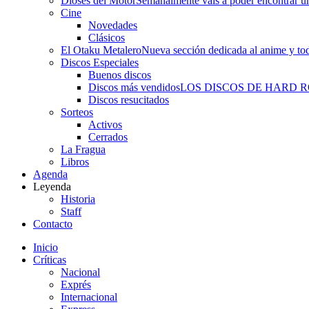
Dioses del Motor
Semanalmente vais a poder encontrar un
Cine
Novedades
Clásicos
El Otaku Metalero
Nueva sección dedicada al anime y todo
Discos Especiales
Buenos discos
Discos más vendidos
LOS DISCOS DE HARD 
Discos resucitados
Sorteos
Activos
Cerrados
La Fragua
Libros
Agenda
Leyenda
Historia
Staff
Contacto
Inicio
Críticas
Nacional
Exprés
Internacional