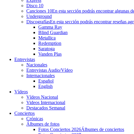
Express
Disco 10
Canciones 10
En esta sección podrás encontrar algunas de
Underground
Discografías
En esta sección podrás encontrar reseñas agr
Gamma Ray
Blind Guardian
Metallica
Redemption
Saratoga
Vanden Plas
Entrevistas
Nacionales
Entrevistas Audio/Vídeo
Internacionales
Español
English
Vídeos
Vídeos Nacional
Videos Internacional
Destacados Semanal
Conciertos
Crónicas
Álbumes de fotos
Fotos Conciertos 2026
Álbumes de conciertos