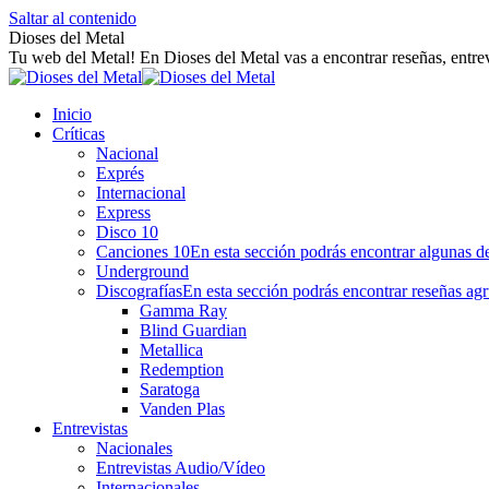
Saltar al contenido
Dioses del Metal
Tu web del Metal! En Dioses del Metal vas a encontrar reseñas, entrev
Inicio
Críticas
Nacional
Exprés
Internacional
Express
Disco 10
Canciones 10
En esta sección podrás encontrar algunas de
Underground
Discografías
En esta sección podrás encontrar reseñas agr
Gamma Ray
Blind Guardian
Metallica
Redemption
Saratoga
Vanden Plas
Entrevistas
Nacionales
Entrevistas Audio/Vídeo
Internacionales