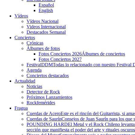
Español
English
Vídeos
Vídeos Nacional
Videos Internacional
Destacados Semanal
Conciertos
Crónicas
Álbumes de fotos
Fotos Conciertos 2026
Álbumes de conciertos
Fotos Conciertos 2027
FestivalDDM
Todas lo relacionado con nuestro Festival 
Agenda
Conciertos destacados
Actualidad
Noticias
Detector de Rock
Próximos Lanzamientos
Rockfemérides
Fragua
Cuerdas de Acero
Este es el rincón del Guitarrista, si am
Cuerdas de Saurín
Consejos de Juan Saurín para los que se
POUNDING HARD
El Metal y el Rock Chileno levant
sección que manifiesta el poder del arte y rituales oscuro