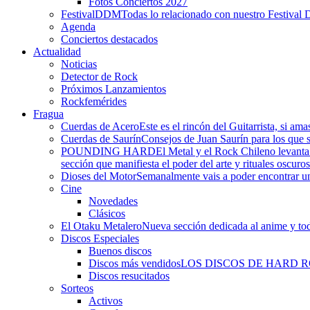
Fotos Conciertos 2027
FestivalDDM
Todas lo relacionado con nuestro Festival 
Agenda
Conciertos destacados
Actualidad
Noticias
Detector de Rock
Próximos Lanzamientos
Rockfemérides
Fragua
Cuerdas de Acero
Este es el rincón del Guitarrista, si am
Cuerdas de Saurín
Consejos de Juan Saurín para los que se
POUNDING HARD
El Metal y el Rock Chileno levant
sección que manifiesta el poder del arte y rituales oscuro
Dioses del Motor
Semanalmente vais a poder encontrar un
Cine
Novedades
Clásicos
El Otaku Metalero
Nueva sección dedicada al anime y todo
Discos Especiales
Buenos discos
Discos más vendidos
LOS DISCOS DE HARD 
Discos resucitados
Sorteos
Activos