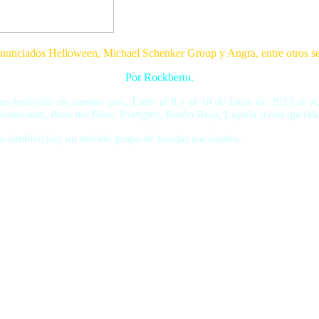
nunciados Helloween, Michael Schenker Group y Angra, entre otros se 
Por Rockberto.
e los festivales en nuestro país. Entre el 8 y el 10 de Junio de 2023
omnium, Ross the Boss, Evergrey, Barón Rojo, Lujuria o mis queridos
ero también hay un nutrido grupo de bandas nacionales.