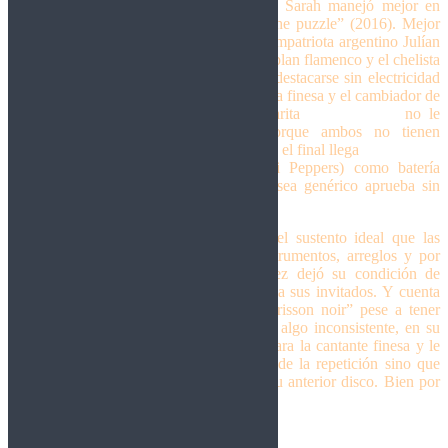
Una referencia que su compatriota Dark Sarah manejó mejor en
“Dance with the dragon” en su disco “The puzzle” (2016). Mejor
suerte tiene la balada
Anemoia
con mi compatriota argentino Julían
Bedmar aportando su guitarra acústica en plan flamenco y el chelista
Valter Freitas que tienen su espacio para destacarse sin electricidad
mediante. A la extraña colaboración entre la finesa y el cambiador de
músicos compulsivo Dani Filth en la rarita
I don’t care
no le
encuentro demasiado sentido, ¿será porque ambos no tienen
química? Puede ser. Afortunadamente para el final llega
Against the
odds
con Chad Smith (Red Hot Chilli Peppers) como batería
invitada, un tema sinfónico que aunque sea genérico aprueba sin
problemas y le da un buen cierre a la obra.
La producción se encargó de otorgarle el sustento ideal que las
canciones ameritaban, sin ahogar los instrumentos, arreglos y por
sobre todo la voz de Tarja que esta vez dejó su condición de
omnipresencia, aprovechando al máximo a sus invitados. Y cuenta
con una buena y enigmática portada. “Frisson noir” pese a tener
alguna que otra instancia que se me hizo algo inconsistente, en su
totalidad se trata de un muy buen disco para la cantante finesa y le
sirve para no solo escaparle a las garras de la repetición sino que
aprovecha mejor el escenario sonoro de su anterior disco. Bien por
ella.