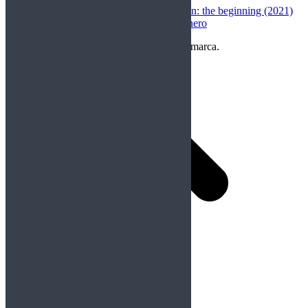
christian darchez
en
Rurouni Kenshin: the beginning (2021)
Ornito Music
en
Rockfemérides 9 enero
Copyright Perteneciente a cada Banda y/o marca.