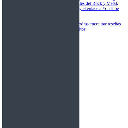
de las canciones más importantes del Rock y Metal,
junto a una breve descripción y el enlace a YouTube
para oírlos.
Underground
Discografías
En esta sección podrás encontrar reseñas
agrupadas de tus grupos favoritos.
Gamma Ray
Blind Guardian
Metallica
Redemption
Saratoga
Vanden Plas
Entrevistas
Nacionales
Entrevistas Audio/Vídeo
Internacionales
Español
English
Vídeos
Vídeos Nacional
Videos Internacional
Destacados Semanal
Conciertos
Crónicas
Álbumes de fotos