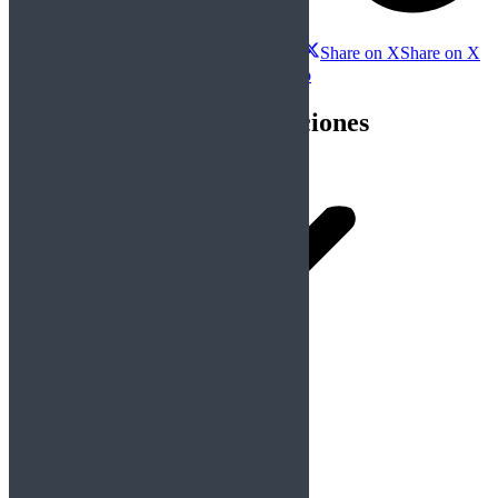
Compartir esta publicación
Share on Facebook
Share on Facebook
Share on X
Share on X
Share on WhatsApp
Share on WhatsApp
Navegación entre publicaciones