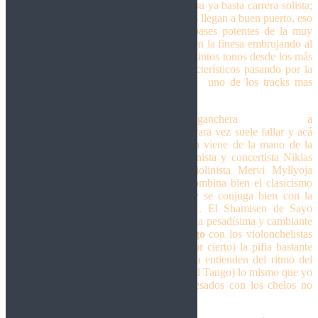
hecho antes tanto en Nightwish como en su ya basta carrera solista;
solo que acá se siente como las ambiciones llegan a buen puerto, eso
sí. La cosa arranca bien arriba con las bases potentes de la muy
cambiante canción homónima del disco con la finesa embrujando al
oyente con su voz soprano explorando distintos tonos desde los más
mundanos hasta los sobreagudos tan característicos pasando por la
oscurita y machacosa
The eternal return
uno de los tracks mas
movidos del disco.
El andar firme y coral de la riffera y muy ganchera
Leap of faith
a
dúo con Mark Hietala en una dupla que rara vez suele fallar y acá
no es la excepción. El punto de inflexión viene de la mano de la
extensa y ya conocida
At sea
con el pianista y concertista Niklas
Pokki aportando su clasicismo y la violinista Mervi Myllyoja
aportando lo suyo en una canción que combina bien el clasicismo
melancólico con la potencia guitarrera, y se conjuga bien con la
marcha riffera en RE de
Blaze forever
. El Shamisen de Sayo
Komada le aporta el ingrediente exótico a la pesadísima y cambiante
The trace outlives
mientras que en
Tango
con los violonchelistas
Apocalyptica (banda que nunca digerí, por cierto) la pifia bastante
feo y no solo porque los de Apocapyltica entienden del ritmo del
2×4 (como le solemos decir en Argentina al Tango) lo mismo que yo
de matemáticas, sino que con los riffs pesados con los chelos no
parecen encontrarse nunca.