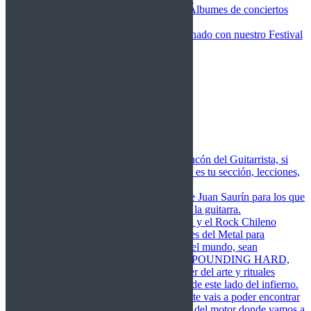
Fotos Conciertos 2026
Álbumes de conciertos
Fotos Conciertos 2027
FestivalDDM
Todas lo relacionado con nuestro Festival
Dioses del Metal
Agenda
Conciertos destacados
Actualidad
Noticias
Detector de Rock
Próximos Lanzamientos
Rockfemérides
Fragua
Cuerdas de Acero
Este es el rincón del Guitarrista, si
amas las cuerdas de acero esta es tu sección, lecciones,
libros, vídeos, consejos…
Cuerdas de Saurín
Consejos de Juan Saurín para los que
se inician en el aprendizaje de la guitarra.
POUNDING HARD
El Metal y el Rock Chileno
levanta su Estandarte en Dioses del Metal para
Glorificar las Hordas del fin del mundo, sean
Bienvenidos y Bienvenidas a POUNDING HARD,
sección que manifiesta el poder del arte y rituales
oscuros de la música extrema de este lado del infierno.
Dioses del Motor
Semanalmente vais a poder encontrar
un artículo sobre la actualidad del motor donde vamos a