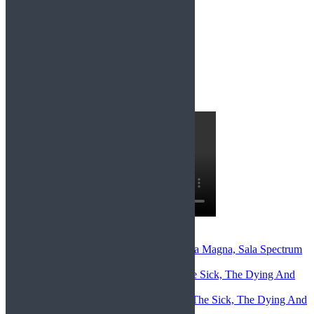
Entrevistas recientes: Entrevista a Insanity
Comentarios Recientes
Miriam Llorca
en
After Lapse+Opera Magna, Sala Spectrum
(Murcia), 22-5-26
christian darchez
en
Megadeth – The Sick, The Dying And
the Dead (2022)
Toni Gómez López
en
Megadeth – The Sick, The Dying And
the Dead (2022)