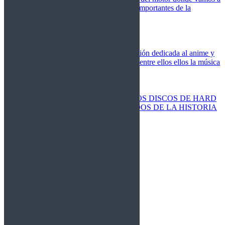
cubrir las competiciones más importantes de la
temporada,
Cine
Novedades
Clásicos
El Otaku Metalero
Nueva sección dedicada al anime y
todos elementos que engloba, entre ellos ellos la música
Metal.
Discos Especiales
Buenos discos
Discos más vendidos
LOS DISCOS DE HARD
ROCK MÁS VENDIDOS DE LA HISTORIA
Discos resucitados
Sorteos
Activos
Cerrados
La Fragua
Libros
Agenda
Leyenda
Historia
Staff
Contacto