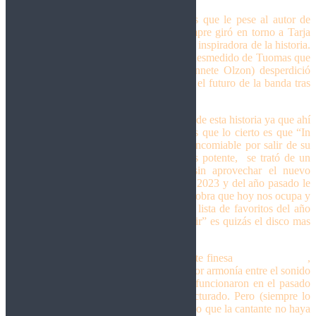
¿A qué voy con todo esto? Que por más que le pese al autor de
dicho post o al propio Tuomas, todo siempre giró en torno a Tarja
Turunen, la verdadera protagonista y musa inspiradora de la historia.
Sin ella, Nightwish cayó víctima del ego desmedido de Tuomas que
además de elegir mal a una cantante (Annete Olzon) desperdició
criminalmente a otra (Floor Jansen) y hoy el futuro de la banda tras
el espantoso “Yesterwynde” es incierto.
Por eso mejor hablemos de la protagonista de esta historia ya que ahí
la cosa se pone mucho más interesante, es que lo cierto es que “In
the raw” (2019) si bien fue un esfuerzo encomiable por salir de su
zona de confort con un disco mucho más potente, se trató de un
disco con ideas muy desordenadas y sin aprovechar el nuevo
escenario sonoro; los discos navideños de 2023 y del año pasado le
dieron el tiempo suficiente para plasmar la obra que hoy nos ocupa y
aunque no creo que vaya a quedar en mi lista de favoritos del año
(ando en otra) debo decir que “Frisson noir” es quizás el disco mas
inspirado de la cantante finesa.
“Frisson noir”
, décimo disco de la cantante finesa
Tarja Turunen
,
a diferencia de “In the raw” logra una mayor armonía entre el sonido
pesado del disco anterior y las ideas que funcionaron en el pasado
con un disco mucho mejor pensado y facturado. Pero (siempre lo
hay, lo siento) es raudo decir que no es algo que la cantante no haya