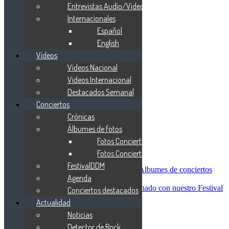
Blind Guardian
Entrevistas Audio/Vídeo
Metallica
Internacionales
Redemption
Español
Saratoga
Vanden Plas
English
Entrevistas
Vídeos
Nacionales
Vídeos Nacional
Entrevistas Audio/Vídeo
Internacionales
Videos Internacional
Español
Destacados Semanal
English
Conciertos
Vídeos
Vídeos Nacional
Crónicas
Videos Internacional
Álbumes de fotos
Destacados Semanal
Fotos Conciertos 2026
Conciertos
Crónicas
Fotos Conciertos 2027
Álbumes de fotos
FestivalDDM
Fotos Conciertos 2026
Álbumes de conciertos
Agenda
Fotos Conciertos 2027
FestivalDDM
Todas lo relacionado con nuestro Festival
Conciertos destacados
Dioses del Metal
Actualidad
Agenda
Noticias
Conciertos destacados
Actualidad
Detector de Rock