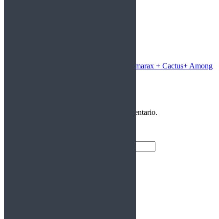
Siguiente
Publicación siguiente:
Noticias: Amarax + Cactus+ Among
Legends
Deja una respuesta
Debes
Iniciar Sesión
para publicar un comentario.
Entrar
Nombre de usuario
Contraseña
Recuérdame
Registrarse