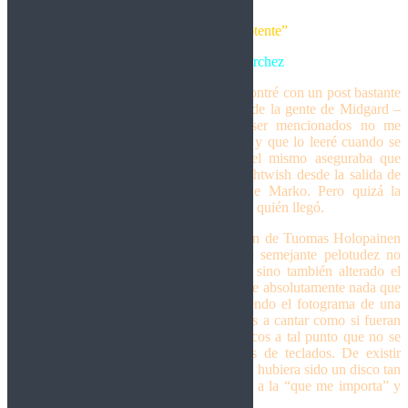
“Un salto de fe muy potente”
Reseña de Cristian Dárchez
Hace unos días atrás en Facebook me encontré con un post bastante
curioso como involuntariamente gracioso de la gente de Midgard –
Metal En México (si se ofenden por ser mencionados no me
importa, tienen el libro de quejas a mano y que lo leeré cuando se
me cante el quinto forro del ojete), y el mismo aseguraba que
“Muchos siguen viendo la historia de Nightwish desde la salida de
Tarja
, otros desde la de Anette o la de Marko. Pero quizá la
verdadera historia nunca fue quién se fue o quién llegó.
Tal vez la historia siempre fue la evolución de Tuomas Holopainen
como compositor…”. Quien haya escrito semejante pelotudez no
solo tiene la realidad totalmente alterada sino también alterado el
concepto de “Evolución”; algo que no tiene absolutamente nada que
ver con componer como si estuvieran viendo el fotograma de una
peli de Tim Burton o poner a las cantantes a cantar como si fueran
brujas de Disney y sobre producir los discos a tal punto que no se
distingan los riffs de guitarra de arreglos de teclados. De existir
dicha evolución, “Yesterwynde” (2024) no hubiera sido un disco tan
insulso y vacío, donde todo estuvo hecho a la “que me importa” y
con cero ideas.