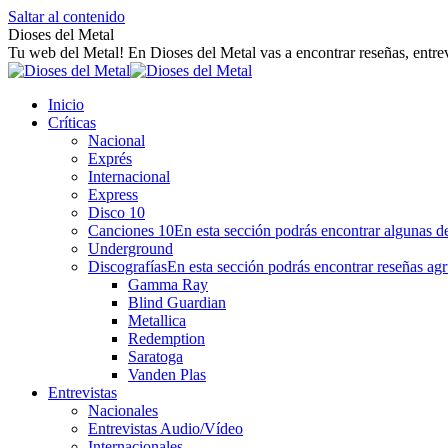
Saltar al contenido
Dioses del Metal
Tu web del Metal! En Dioses del Metal vas a encontrar reseñas, entrev
Inicio
Críticas
Nacional
Exprés
Internacional
Express
Disco 10
Canciones 10
En esta sección podrás encontrar algunas de
Underground
Discografías
En esta sección podrás encontrar reseñas agr
Gamma Ray
Blind Guardian
Metallica
Redemption
Saratoga
Vanden Plas
Entrevistas
Nacionales
Entrevistas Audio/Vídeo
Internacionales