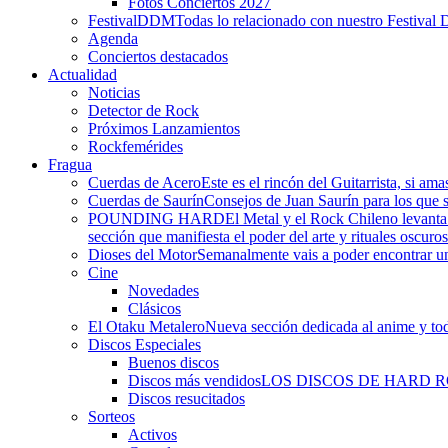
Fotos Conciertos 2027
FestivalDDM
Todas lo relacionado con nuestro Festival 
Agenda
Conciertos destacados
Actualidad
Noticias
Detector de Rock
Próximos Lanzamientos
Rockfemérides
Fragua
Cuerdas de Acero
Este es el rincón del Guitarrista, si am
Cuerdas de Saurín
Consejos de Juan Saurín para los que se
POUNDING HARD
El Metal y el Rock Chileno levant
sección que manifiesta el poder del arte y rituales oscuro
Dioses del Motor
Semanalmente vais a poder encontrar un
Cine
Novedades
Clásicos
El Otaku Metalero
Nueva sección dedicada al anime y todo
Discos Especiales
Buenos discos
Discos más vendidos
LOS DISCOS DE HARD 
Discos resucitados
Sorteos
Activos