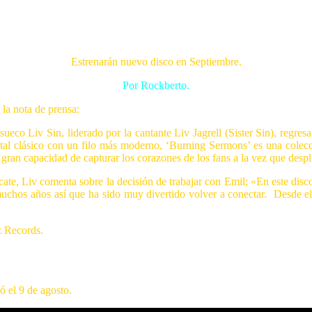
Estrenarán nuevo disco en Septiembre.
Por Rockberto.
la nota de prensa:
ueco Liv Sin, liderado por la cantante Liv Jagrell (Sister Sin), regre
l clásico con un filo más moderno, ‘Burning Sermons’ es una colecció
 gran capacidad de capturar los corazones de los fans a la vez que despl
cate, Liv comenta sobre la decisión de trabajar con Emil; «En este dis
uchos años así que ha sido muy divertido volver a conectar. Desde e
tz Records.
ó el 9 de agosto.