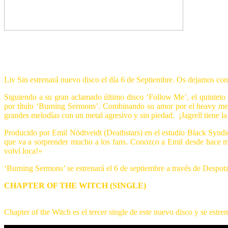
Liv Sin estrenará nuevo disco el día 6 de Septiembre. Os dejamos con 
Siguiendo a su gran aclamado último disco ‘Follow Me’, el quinteto s
por título ‘Burning Sermons’. Combinando su amor por el heavy meta
grandes melodías con un metal agresivo y sin piedad. ¡Jagrell tiene la
Producido por Emil Nödtveidt (Deathstars) en el estudio Black Syndi
que va a sorprender mucho a los fans. Conozco a Emil desde hace m
volví loca!»
‘Burning Sermons’ se estrenará el 6 de septiembre a través de Despo
CHAPTER OF THE WITCH (SINGLE)
Chapter of the Witch es el tercer single de este nuevo disco y se estren