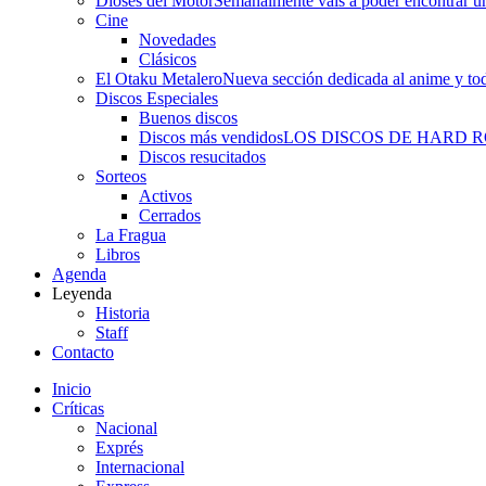
Dioses del Motor
Semanalmente vais a poder encontrar un
Cine
Novedades
Clásicos
El Otaku Metalero
Nueva sección dedicada al anime y todo
Discos Especiales
Buenos discos
Discos más vendidos
LOS DISCOS DE HARD 
Discos resucitados
Sorteos
Activos
Cerrados
La Fragua
Libros
Agenda
Leyenda
Historia
Staff
Contacto
Inicio
Críticas
Nacional
Exprés
Internacional