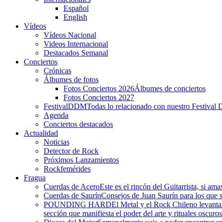
Español
English
Vídeos
Vídeos Nacional
Videos Internacional
Destacados Semanal
Conciertos
Crónicas
Álbumes de fotos
Fotos Conciertos 2026
Álbumes de conciertos
Fotos Conciertos 2027
FestivalDDM
Todas lo relacionado con nuestro Festival 
Agenda
Conciertos destacados
Actualidad
Noticias
Detector de Rock
Próximos Lanzamientos
Rockfemérides
Fragua
Cuerdas de Acero
Este es el rincón del Guitarrista, si am
Cuerdas de Saurín
Consejos de Juan Saurín para los que se
POUNDING HARD
El Metal y el Rock Chileno levant
sección que manifiesta el poder del arte y rituales oscuro