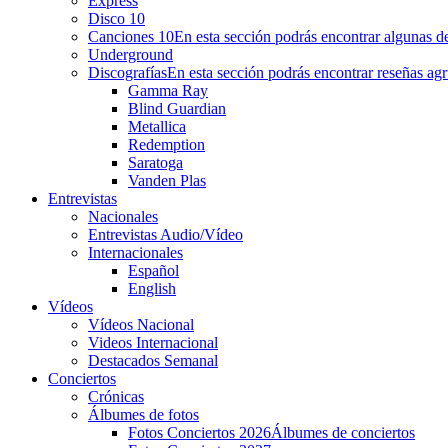
Express
Disco 10
Canciones 10
En esta sección podrás encontrar algunas de
Underground
Discografías
En esta sección podrás encontrar reseñas agr
Gamma Ray
Blind Guardian
Metallica
Redemption
Saratoga
Vanden Plas
Entrevistas
Nacionales
Entrevistas Audio/Vídeo
Internacionales
Español
English
Vídeos
Vídeos Nacional
Videos Internacional
Destacados Semanal
Conciertos
Crónicas
Álbumes de fotos
Fotos Conciertos 2026
Álbumes de conciertos