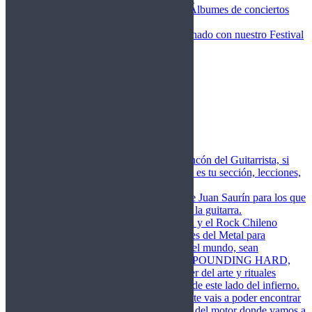
Fotos Conciertos 2026
Álbumes de conciertos
Fotos Conciertos 2027
FestivalDDM
Todas lo relacionado con nuestro Festival
Dioses del Metal
Agenda
Conciertos destacados
Actualidad
Noticias
Detector de Rock
Próximos Lanzamientos
Rockfemérides
Fragua
Cuerdas de Acero
Este es el rincón del Guitarrista, si
amas las cuerdas de acero esta es tu sección, lecciones,
libros, vídeos, consejos…
Cuerdas de Saurín
Consejos de Juan Saurín para los que
se inician en el aprendizaje de la guitarra.
POUNDING HARD
El Metal y el Rock Chileno
levanta su Estandarte en Dioses del Metal para
Glorificar las Hordas del fin del mundo, sean
Bienvenidos y Bienvenidas a POUNDING HARD,
sección que manifiesta el poder del arte y rituales
oscuros de la música extrema de este lado del infierno.
Dioses del Motor
Semanalmente vais a poder encontrar
un artículo sobre la actualidad del motor donde vamos a