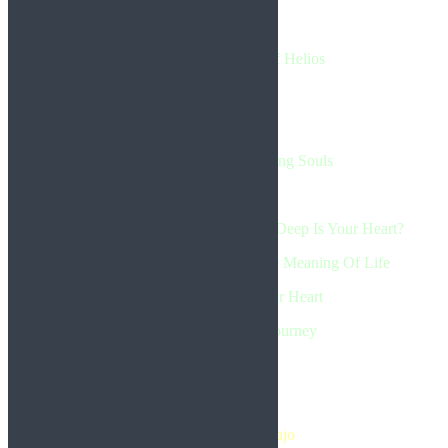
5. Far In Time
6. Chapter II: Temple Of Helios
7. Resurrection
8. Time Machine
9. Chapter III: Transcending Souls
10. Eternity
11. Tales Of Ember & Vishap: How Deep Is Your Heart?
12. Tales Of Ember & Vishap: The Meaning Of Life
13. The Essence Of Your Heart
14. Epilogue: Sacred Journey
FireWing
Peter de Reyna – Bajo