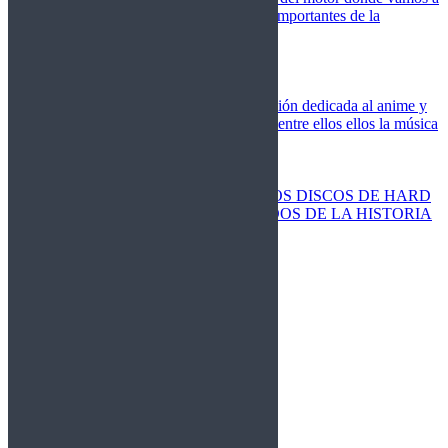
cubrir las competiciones más importantes de la
temporada,
Cine
Novedades
Clásicos
El Otaku Metalero
Nueva sección dedicada al anime y
todos elementos que engloba, entre ellos ellos la música
Metal.
Discos Especiales
Buenos discos
Discos más vendidos
LOS DISCOS DE HARD
ROCK MÁS VENDIDOS DE LA HISTORIA
Discos resucitados
Sorteos
Activos
Cerrados
La Fragua
Libros
Agenda
Leyenda
Historia
Staff
Contacto