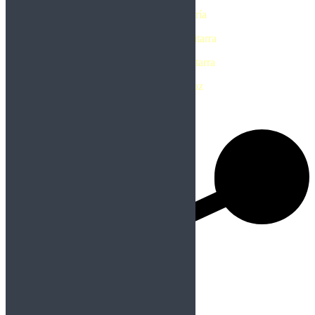
Chris Dovas – Batería
Caio Kehyayan – Guitarra
Bruno Oliveira – Guitarra
Airton Araujo – Voz