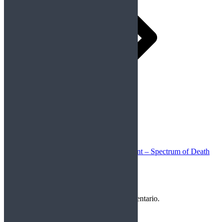
Siguiente
Publicación siguiente:
Morbid Saint – Spectrum of Death
(remastered reedition 2021)
Deja una respuesta
Debes
Iniciar Sesión
para publicar un comentario.
Entrar