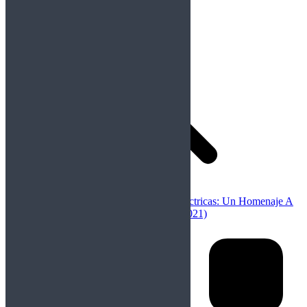
Anterior
Publicación anterior:
Ellas Son Eléctricas: Un Homenaje A
Las Pioneras De Nuestro Rock y Metal (2021)