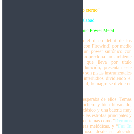
“La resurrección del fuego eterno”
Crítica escrita por Moralabad
Brasil/Estados Unidos – Symphonic Power Metal
El pasado 23 de abril salió a la venta el disco debut de los
norteamericanos
FireWing
(no confundir con Firewind) por medio
de Massacre Records. Ellos representan un power sinfónico con
elementos progresivos y épicos que le proporciona un ambiente
cinemático a esta su primera obra, que lleva por título
“
Resurrection
”. Con casi una hora de duración, presentan este
trabajo con 14 cortes, entre los cuales cinco son pistas instrumentales
a modo de principio y final, así como interludios dividiendo el
contenido por capítulos. Vamos, que, en total, lo magro se divide en
nueve pistas.
Cumple de forma satisfactoria lo que se esperaba de ellos. Temas
directos, con algún que otro estribillo ganchero y bien hilvanado,
partes solistas de guitarra que rozan el neoclásico y una batería muy
constante desplegando buenos breaks entre las estrofas principales y
estribillos en cada canción. Esto lo vemos en temas como “
Demons
Of Society
”, de tempo más lento y guitarras melódicas, y “
Far In
Time
”, que despliega un ritmo vertiginoso desde su alocado