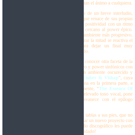
comienzo junto a orquestaciones que levantan el ánimo a cualquiera.
El tema título, “
Resurrection
”, precedido de un breve interludio,
nos cuenta la historia de Ember, el fénix que renace de sus propias
cenizas, dejando en la música su rastro de positividad con un ritmo
de gran impacto melódico, un tema muy cercano al power épico.
Por otra parte, “
Time Machine
” tiene un ambiente más progresivo,
con un comienzo lento que antes de alcanzar la mitad se reactiva el
piloto automático del doble bombo para dejar un final muy
grandioso antes de pasar al siguiente capítulo.
En este tercer episodio es donde vamos a conocer otra faceta de la
banda. Siguiendo la mezcla entre progresivo y power sinfónicos con
“
Eternity
”, para luego adentrarnos en un ambiente oscurecido y
lúgubre de las dos partes de “
Tales Of Ember & Vishap
”, cuya
instrumentación pasa de ser alegre y liviana en la primera parte, a
depresiva y gótica en la segunda. Finalmente, “
The Essence Of
Your Heart
”, con su velocidad rítmica y elevado tono vocal, pone
el broche final a un disco que se desvanece con el epílogo
instrumental (algo largo para mi gusto).
Sin duda, esta gente se les nota que tienen tablas a sus pies, que no
son nuevos componiendo, aun así, comenzar un nuevo proyecto con
esta intensidad y bajo el amparo de un sello discográfico les puede
venir muy bien de cara al futuro. ¡Recomendado!