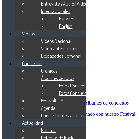
Blind Guardian
Entrevistas Audio/Vídeo
Metallica
Internacionales
Redemption
Español
Saratoga
Vanden Plas
English
Entrevistas
Vídeos
Nacionales
Vídeos Nacional
Entrevistas Audio/Vídeo
Internacionales
Videos Internacional
Español
Destacados Semanal
English
Conciertos
Vídeos
Vídeos Nacional
Crónicas
Videos Internacional
Álbumes de fotos
Destacados Semanal
Fotos Conciertos 2026
Conciertos
Crónicas
Fotos Conciertos 2027
Álbumes de fotos
FestivalDDM
Fotos Conciertos 2026
Álbumes de conciertos
Agenda
Fotos Conciertos 2027
FestivalDDM
Todas lo relacionado con nuestro Festival
Conciertos destacados
Dioses del Metal
Actualidad
Agenda
Noticias
Conciertos destacados
Actualidad
Detector de Rock