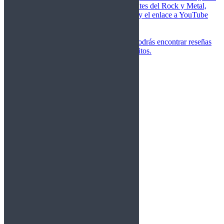
de las canciones más importantes del Rock y Metal,
junto a una breve descripción y el enlace a YouTube
para oírlos.
Underground
Discografías
En esta sección podrás encontrar reseñas
agrupadas de tus grupos favoritos.
Gamma Ray
Blind Guardian
Metallica
Redemption
Saratoga
Vanden Plas
Entrevistas
Nacionales
Entrevistas Audio/Vídeo
Internacionales
Español
English
Vídeos
Vídeos Nacional
Videos Internacional
Destacados Semanal
Conciertos
Crónicas
Álbumes de fotos