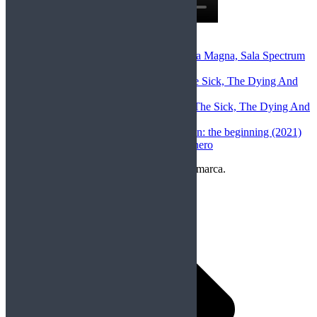
Comentarios Recientes
Miriam Llorca
en
After Lapse+Opera Magna, Sala Spectrum
(Murcia), 22-5-26
christian darchez
en
Megadeth – The Sick, The Dying And
the Dead (2022)
Toni Gómez López
en
Megadeth – The Sick, The Dying And
the Dead (2022)
christian darchez
en
Rurouni Kenshin: the beginning (2021)
Ornito Music
en
Rockfemérides 9 enero
Copyright Perteneciente a cada Banda y/o marca.