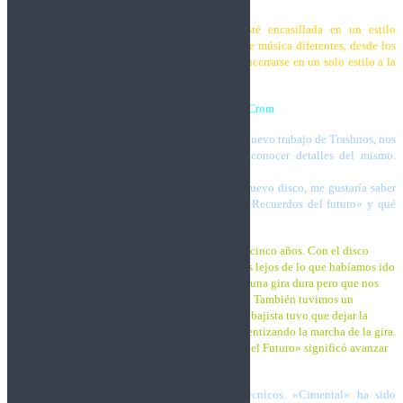
«No queremos que la música de Trashnos esté encasillada en un estilo
concreto… Nosotros escuchamos muchos tipos de música diferentes, desde los
clásicos hasta lo más actual, entonces ¿por qué encerrarse en un solo estilo a la
hora de hacer canciones?»
Entrevista realizada por Crom
Con motivo de la reciente salida de «Cimental», nuevo trabajo de Trashnos, nos
hemos puesto en contacto con la banda para conocer detalles del mismo.
Bienvenidos a Dioses del Metal.
Antes de meternos de lleno a hablar de vuestro nuevo disco, me gustaría saber
qué ha hecho la banda estos cinco años desde «Recuerdos del futuro» y qué
supuso este disco en la carrera de Trashnos.
Trashnos:
Pues han pasado muchas cosas en estos cinco años. Con el disco
«Recuerdos del Futuro» fuimos a tocar mucho más lejos de lo que habíamos ido
nunca: Madrid, Sevilla, Granada, Valencia…. Fue una gira dura pero que nos
ayudó a llevar nuestra música a un público nuevo. También tuvimos un
pequeño cambio en la formación, nuestro anterior bajista tuvo que dejar la
banda por motivos personales y eso nos afectó ralentizando la marcha de la gira.
De todas formas, podemos decir que «Recuerdos del Futuro» significó avanzar
un paso más en la carrera de Trashnos.
Si os parece, comenzamos con los detalles técnicos. «Cimental» ha sido