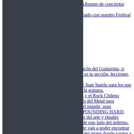
Fotos Conciertos 2026
Álbumes de conciertos
Fotos Conciertos 2027
FestivalDDM
Todas lo relacionado con nuestro Festival
Dioses del Metal
Agenda
Conciertos destacados
Actualidad
Noticias
Detector de Rock
Próximos Lanzamientos
Rockfemérides
Fragua
Cuerdas de Acero
Este es el rincón del Guitarrista, si
amas las cuerdas de acero esta es tu sección, lecciones,
libros, vídeos, consejos…
Cuerdas de Saurín
Consejos de Juan Saurín para los que
se inician en el aprendizaje de la guitarra.
POUNDING HARD
El Metal y el Rock Chileno
levanta su Estandarte en Dioses del Metal para
Glorificar las Hordas del fin del mundo, sean
Bienvenidos y Bienvenidas a POUNDING HARD,
sección que manifiesta el poder del arte y rituales
oscuros de la música extrema de este lado del infierno.
Dioses del Motor
Semanalmente vais a poder encontrar
un artículo sobre la actualidad del motor donde vamos a