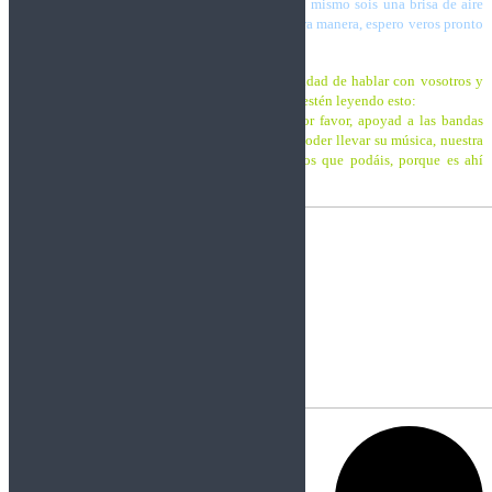
tiempos con tantas bandas y muchas haciendo lo mismo sois una brisa de aire
fresco. Añadid lo que queráis o despedíos a vuestra manera, espero veros pronto
sobre el escenario, un fuerte abrazo
.
Trashnos:
Muchas gracias por darnos la oportunidad de hablar con vosotros y
muchas gracias por vuestras palabras. Y a los que estén leyendo esto:
Esperamos que disfrutéis de nuestro trabajo y por favor, apoyad a las bandas
que, como nosotros, sacrifican tantas cosas para poder llevar su música, nuestra
música, adelante. Y asistid a todos los conciertos que podáis, porque es ahí
donde la Música es más Música
.