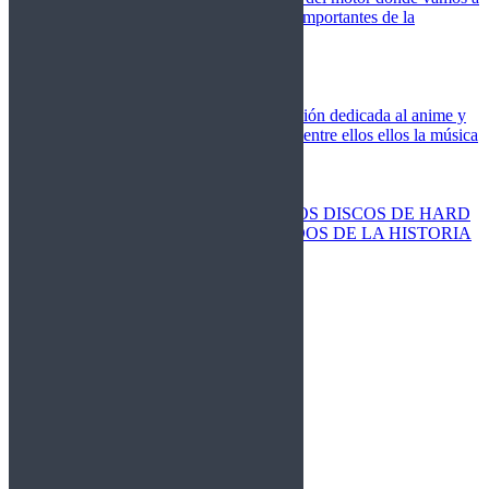
cubrir las competiciones más importantes de la
temporada,
Cine
Novedades
Clásicos
El Otaku Metalero
Nueva sección dedicada al anime y
todos elementos que engloba, entre ellos ellos la música
Metal.
Discos Especiales
Buenos discos
Discos más vendidos
LOS DISCOS DE HARD
ROCK MÁS VENDIDOS DE LA HISTORIA
Discos resucitados
Sorteos
Activos
Cerrados
La Fragua
Libros
Agenda
Leyenda
Historia
Staff
Contacto