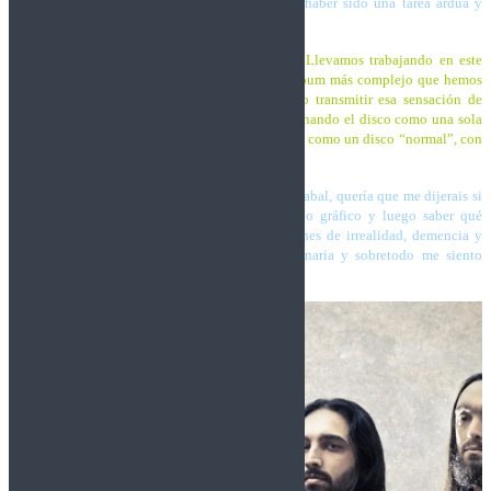
tenga esa sensación de continuidad… Debe de haber sido una tarea ardua y
compleja.
Trashnos:
Mucho. Más de lo que esperábamos. Llevamos trabajando en este
disco más de dos años y es, con diferencia, el álbum más complejo que hemos
hecho hasta ahora. Esperamos haber conseguido transmitir esa sensación de
continuidad y que la gente pueda disfrutar escuchando el disco como una sola
pieza musical, aunque también se puede escuchar como un disco “normal”, con
canciones independientes.
La portada está dibujada por el tatuador Rafa Garabal, quería que me dijerais si
tenía experiencia previa en el campo del diseño gráfico y luego saber qué
queréis transmitir con ella. Yo percibo sensaciones de irrealidad, demencia y
muerte, enfrentado a una todo poderosa maquinaria y sobretodo me siento
observado.