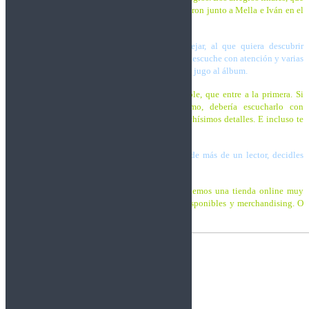
en esta ocasión fueron los más difíciles, se trabajaron junto a Mella e Iván en el
local de ensayo.
No sé si estáis de acuerdo conmigo en aconsejar, al que quiera descubrir
«Cimental», que no se limite a oír el disco, que lo escuche con atención y varias
veces, creo que sólo así se le puede extraer todo el jugo al álbum.
Trashnos:
La verdad es que no es un disco simple, que entre a la primera. Si
realmente alguien quiere disfrutarlo al máximo, debería escucharlo con
atención. Y ya, si lees la novela, descubrirás muchísimos detalles. E incluso te
dará que pensar.
Seguro que ya hemos despertado la curiosidad de más de un lector, decidles
dónde y por cuánto pueden hacerse con el disco.
Trashnos:
En nuestra web www.trashnos.com tenemos una tienda online muy
sencilla en la que podrán pedir todos trabajos disponibles y merchandising. O
mejor aún, en cualquiera de nuestros conciertos.