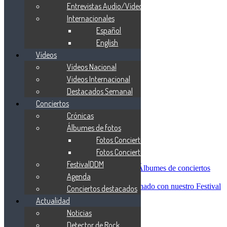
Blind Guardian
Entrevistas Audio/Vídeo
Metallica
Internacionales
Redemption
Español
Saratoga
Vanden Plas
English
Entrevistas
Vídeos
Nacionales
Vídeos Nacional
Entrevistas Audio/Vídeo
Internacionales
Videos Internacional
Español
Destacados Semanal
English
Conciertos
Vídeos
Vídeos Nacional
Crónicas
Videos Internacional
Álbumes de fotos
Destacados Semanal
Fotos Conciertos 2026
Conciertos
Crónicas
Fotos Conciertos 2027
Álbumes de fotos
FestivalDDM
Fotos Conciertos 2026
Álbumes de conciertos
Agenda
Fotos Conciertos 2027
FestivalDDM
Todas lo relacionado con nuestro Festival
Conciertos destacados
Dioses del Metal
Actualidad
Agenda
Noticias
Conciertos destacados
Actualidad
Detector de Rock