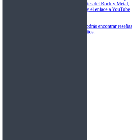
de las canciones más importantes del Rock y Metal,
junto a una breve descripción y el enlace a YouTube
para oírlos.
Underground
Discografías
En esta sección podrás encontrar reseñas
agrupadas de tus grupos favoritos.
Gamma Ray
Blind Guardian
Metallica
Redemption
Saratoga
Vanden Plas
Entrevistas
Nacionales
Entrevistas Audio/Vídeo
Internacionales
Español
English
Vídeos
Vídeos Nacional
Videos Internacional
Destacados Semanal
Conciertos
Crónicas
Álbumes de fotos