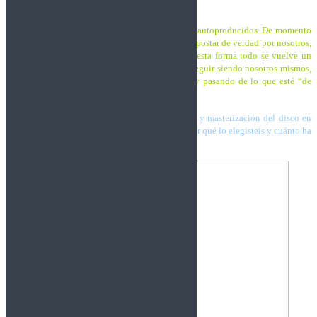
producido por vosotros mismos, ¿por qué?
Trashnos:
Todos los discos de Trashnos han sido autoproducidos. De momento
no hemos encontrado una compañía dispuesta a apostar de verdad por nosotros,
así que decidimos hacerlo a nuestra manera. De esta forma todo se vuelve un
poco más difícil pero lo bueno es que podemos seguir siendo nosotros mismos,
haciendo lo que nos gusta, lo que nos apetece y pasando de lo que esté “de
moda” en cada momento.
Erik Monsonis se ha hecho cargo de las mezclas y masterización del disco en
los estudios A Casa Do Rock, me gustaría saber por qué lo elegisteis y cuánto ha
influido su trabajo en el sonido del álbum.