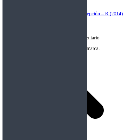
Siguiente
Publicación siguiente:
Alain Concepción – R (2014)
Deja una respuesta
Debes
Iniciar Sesión
para publicar un comentario.
Copyright Perteneciente a cada Banda y/o marca.