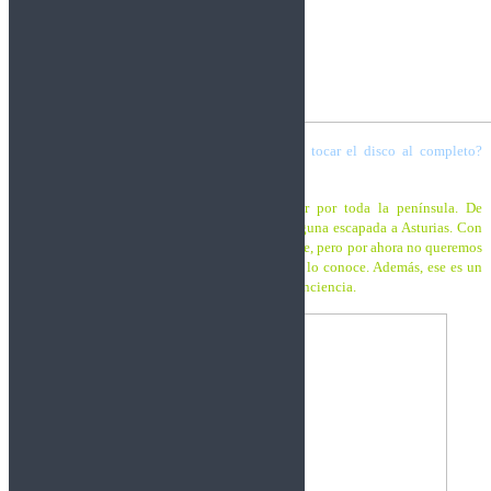
¿Cómo va a ser la gira de presentación, vais a tocar el disco al completo?
¿Tenéis ya fechas cerradas?
Trashnos:
Pues vamos a intentar volver a salir por toda la península. De
momento nos estamos centrando en Galicia y alguna escapada a Asturias. Con
respecto a lo del disco entero, lo tenemos en mente, pero por ahora no queremos
hacerlo porque todavía hay mucha gente que no lo conoce. Además, ese es un
proyecto que necesita tiempo para prepararlo a conciencia.