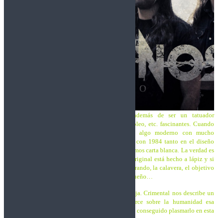
Trashnos:
Rafa es un amigo nuestro que además de ser un tatuador
impresionante, tiene unos dibujos en acuarela, óleo, etc. fascinantes. Cuando
pensamos en hacer la portada, no queríamos algo moderno con mucho
Photoshop, queríamos algo que tuviera que ver con 1984 tanto en el diseño
como en el estilo, así que hablamos con él y le dimos carta blanca. La verdad es
que fue lo mejor que pudimos hacer. El dibujo original está hecho a lápiz y si
ves la lámina, te da un escalofrío. Tantos ojos mirando, la calavera, el objetivo
de la cámara y todo sobre un individuo, sólo, pequeño…
¿Te sientes observado? Bien, esa era la idea, jajaja. Crimental nos describe un
mundo hundido bajo el control total que ejerce sobre la humanidad esa
todopoderosa maquinaria que comentas y Rafa ha conseguido plasmarlo en esta