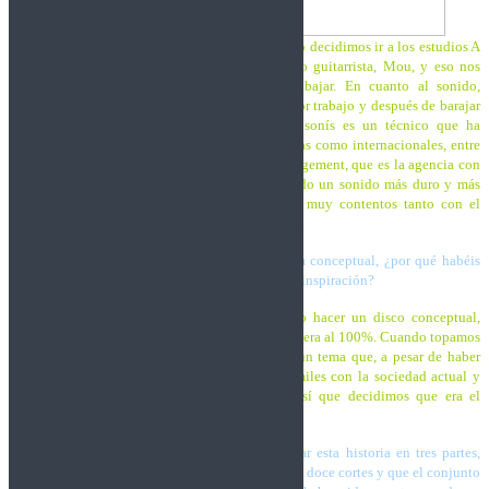
Trashnos:
Cuando llegó la hora de grabar el disco decidimos ir a los estudios A
Casa Do Rock porque son propiedad de nuestro guitarrista, Mou, y eso nos
permitía mucha más libertad a la hora de trabajar. En cuanto al sonido,
buscábamos algo más potente que nuestro anterior trabajo y después de barajar
varias opciones, nos decidimos por Erik. Monsonís es un técnico que ha
trabajado con multitud de bandas, tanto españolas como internacionales, entre
las que se encuentran algunas de Destroyer management, que es la agencia con
la que estamos trabajando ahora. Erik ha aportado un sonido más duro y más
crudo a los temas y la verdad es que estamos muy contentos tanto con el
resultado como con la química entre él y la banda.
Este es vuestro 4º trabajo y se trata de un álbum conceptual, ¿por qué habéis
elegido la novela «1984» de George Orwel como inspiración?
Trashnos:
Llevábamos mucho tiempo queriendo hacer un disco conceptual,
pero no encontrábamos un tema que nos convenciera al 100%. Cuando topamos
con esta novela, nos pareció ideal ya que trata un tema que, a pesar de haber
sido escrita hace casi 70 años, tiene muchos símiles con la sociedad actual y
más aún en la época que estamos viviendo, así que decidimos que era el
momento.
Ya lo comenté en nuestra crítica, pero desarrollar esta historia en tres partes,
divididas a su vez en 10 capítulos, con un total de doce cortes y que el conjunto