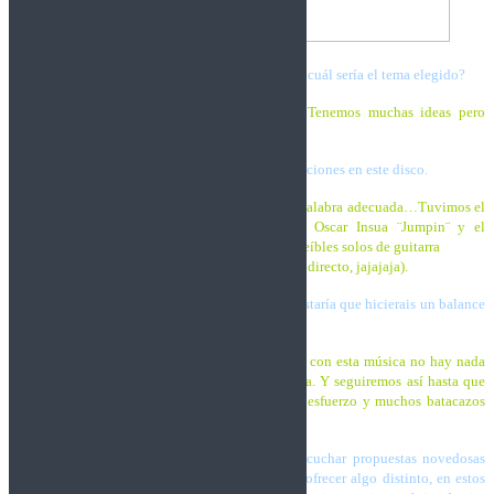
¿Tenéis previsto grabar un videoclip? Y si es así, ¿cuál sería el tema elegido?
Trashnos:
Sí, es algo que tenemos que hacer. Tenemos muchas ideas pero
todavía no está claro qué tema elegiremos.
Tengo entendido que hay unas pequeñas colaboraciones en este disco.
Trashnos:
Sí, aunque quizá “pequeñas” no es la palabra adecuada…Tuvimos el
honor de contar con dos grandes guitarristas: Oscar Insua ¨Jumpin¨ y el
grandísimo Alberto Cereijo, que hicieron dos increíbles solos de guitarra
(y ahora Mou está sudando para poder tocarlos en directo, jajajaja).
La banda tiene más de 15 años de historia, me gustaría que hicierais un balance
de estos años y qué esperáis del futuro.
Trashnos:
Han sido años duros. En este mundo y con esta música no hay nada
fácil. Pero seguimos luchando como el primer día. Y seguiremos así hasta que
las manos no nos respondan. Porque por mucho esfuerzo y muchos batacazos
que nos demos, no podemos vivir sin esto.
Ya lo decía en nuestra reseña, pero da gusto escuchar propuestas novedosas
como la vuestra, que haya músicos dispuestos a ofrecer algo distinto, en estos