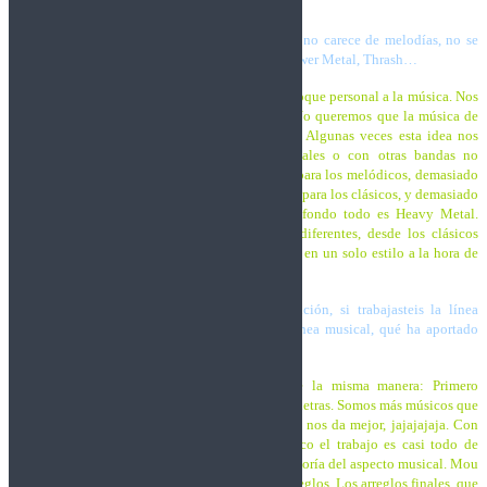
gran portada.
En el aspecto musical, es un disco potente pero no carece de melodías, no se
puede encasillar en un sólo estilo, hay algo de Power Metal, Thrash…
Trashnos:
Siempre hemos querido darle nuestro toque personal a la música. Nos
gusta mucho el Thrash y nos gusta la melodía. No queremos que la música de
Trashnos esté encasillada en un estilo concreto. Algunas veces esta idea nos
perjudica porque a la hora de tocar en festivales o con otras bandas no
acabamos de encajar. Somos demasiado cañeros para los melódicos, demasiado
melódicos para los cañeros; demasiado modernos para los clásicos, y demasiado
clásicos para los modernos. Pero bueno, en el fondo todo es Heavy Metal.
Nosotros escuchamos muchos tipos de música diferentes, desde los clásicos
hasta lo más actual, entonces ¿por qué encerrarse en un solo estilo a la hora de
hacer canciones?
Me gustaría conocer detalles sobre la composición, si trabajasteis la línea
argumental y a partir de ahí desarrollasteis la línea musical, qué ha aportado
cada uno de los músicos…
Trashnos:
Normalmente trabajamos siempre de la misma manera: Primero
hacemos la parte musical y después añadimos las letras. Somos más músicos que
poetas, así que preferimos empezar por lo que se nos da mejor, jajajajaja. Con
respecto a la aportación individual, en este disco el trabajo es casi todo de
Markos; él hizo toda la parte de las letras y la mayoría del aspecto musical. Mou
se encargó, sobre todo, del tema de los solos y arreglos. Los arreglos finales, que