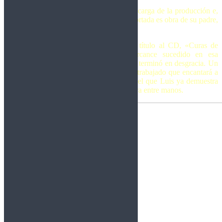
Pero, por si esto fuera poco también se encarga de la producción e,
incluso su familia se involucra ya que la portada es obra de su padre,
Luis Romero Calvo.
El disco comienza con el single que da título al CD, «Curas de
Logrosán», basado en un luctuoso percance sucedido en esa
localidad entre miembros de la iglesia que terminó en desgracia. Un
tema en una onda power metal muy bien trabajado que encantará a
los seguidores de este estilo de rock y en el que Luis ya demuestra
de lo que es capaz cuando tiene una guitarra entre manos.