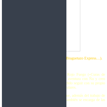
Proyecto de Luis Romerro (Ñu, Sherpa, Braguetazo Express…).
Por Rockberto
Ya tengo en mi poder el CD single de Rojo Fuego («Curas de
Logrosán»). Luis Romero, después de su aventura con Ñu y creo
que una breve con Barbara Black ha decidido seguir con su propio
proyecto y amoldándolo a sus gustos particulares.
Lo primero que me llamó la atención es que, además del trabajo de
guitarras (que Luis domina como nadie), también se encarga de las
voces y no lo hace nada mal, no señor.