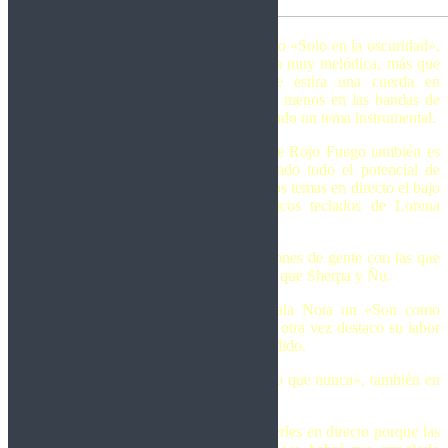
El segundo tema es un instrumental titulado «Solo en la oscuridad»,
más en una onda hard rock, con una onda muy melódica, más que
Shredder, y donde demuestra como se estira una cuerda en
condiciones. Es un aspecto que hecho de menos en las bandas de
hoy en día, que introduzcan de vez en cuando un tema instrumental.
El trabajo del resto de los componentes de Rojo Fuego también es
emcomiable con una base rítmica apoyando todo el potencial de
Luis con Juanje Rama y Luis Garcés, en los temas en directo el bajo
es de Yago Lecumberri y unos fantásticos teclados de Lorena
Martínez.
La segunda parte del single son dos versiones de gente con las que
ha compartido escenario Luis, nada menos que Sherpa y Ñu.
De Sherpa despacha en directo en la Sala Nota un «Son como
hormigas» que suena atómico y en el que otra vez destaco su labor
como vocalista, que, repito, me ha sorprendido.
De los de Molina, se marca un «Más duro que nunca», también en
directo y en la misma sala, espectacular.
Todavía no he tenido la oportunidad de verles en directo porque las