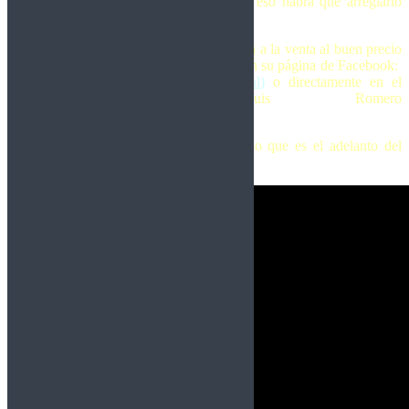
circunstancias me lo han impedido, pero eso habrá que arreglarlo
pronto.
Os invito a que compréis el single que está a la venta al buen precio
de 7 € poniéndoos en contacto con ellos en su página de Facebook:
(
https://www.facebook.com/Rojofuegoficial
)
o directamente en el
facebook de Luis Romero
(
https://www.facebook.com/luisrockmero
)
.
Abajo os dejamos el single promocionado que es el adelanto del
álbum que sacarán en breve.