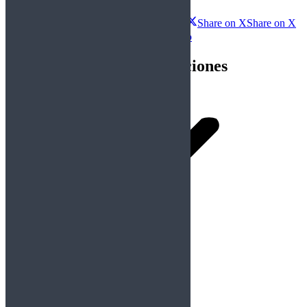
Compartir esta publicación
Share on Facebook
Share on Facebook
Share on X
Share on X
Share on WhatsApp
Share on WhatsApp
Navegación entre publicaciones