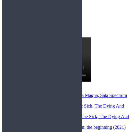
Entrevistas recientes: Entrevista a Insanity
Comentarios Recientes
Miriam Llorca
en
After Lapse+Opera Magna, Sala Spectrum
(Murcia), 22-5-26
christian darchez
en
Megadeth – The Sick, The Dying And
the Dead (2022)
Toni Gómez López
en
Megadeth – The Sick, The Dying And
the Dead (2022)
christian darchez
en
Rurouni Kenshin: the beginning (2021)