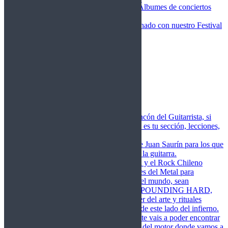
Fotos Conciertos 2026
Álbumes de conciertos
Fotos Conciertos 2027
FestivalDDM
Todas lo relacionado con nuestro Festival
Dioses del Metal
Agenda
Conciertos destacados
Actualidad
Noticias
Detector de Rock
Próximos Lanzamientos
Rockfemérides
Fragua
Cuerdas de Acero
Este es el rincón del Guitarrista, si
amas las cuerdas de acero esta es tu sección, lecciones,
libros, vídeos, consejos…
Cuerdas de Saurín
Consejos de Juan Saurín para los que
se inician en el aprendizaje de la guitarra.
POUNDING HARD
El Metal y el Rock Chileno
levanta su Estandarte en Dioses del Metal para
Glorificar las Hordas del fin del mundo, sean
Bienvenidos y Bienvenidas a POUNDING HARD,
sección que manifiesta el poder del arte y rituales
oscuros de la música extrema de este lado del infierno.
Dioses del Motor
Semanalmente vais a poder encontrar
un artículo sobre la actualidad del motor donde vamos a