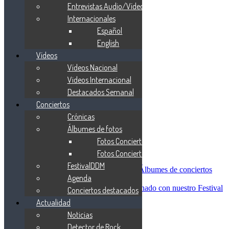
Blind Guardian
Entrevistas Audio/Vídeo
Metallica
Internacionales
Redemption
Español
Saratoga
Vanden Plas
English
Entrevistas
Vídeos
Nacionales
Vídeos Nacional
Entrevistas Audio/Vídeo
Internacionales
Videos Internacional
Español
Destacados Semanal
English
Conciertos
Vídeos
Vídeos Nacional
Crónicas
Videos Internacional
Álbumes de fotos
Destacados Semanal
Fotos Conciertos 2026
Conciertos
Crónicas
Fotos Conciertos 2027
Álbumes de fotos
FestivalDDM
Fotos Conciertos 2026
Álbumes de conciertos
Agenda
Fotos Conciertos 2027
FestivalDDM
Todas lo relacionado con nuestro Festival
Conciertos destacados
Dioses del Metal
Actualidad
Agenda
Noticias
Conciertos destacados
Actualidad
Detector de Rock