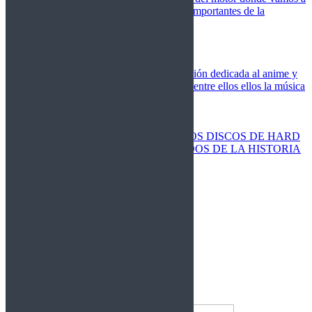
cubrir las competiciones más importantes de la
temporada,
Cine
Novedades
Clásicos
El Otaku Metalero
Nueva sección dedicada al anime y
todos elementos que engloba, entre ellos ellos la música
Metal.
Discos Especiales
Buenos discos
Discos más vendidos
LOS DISCOS DE HARD
ROCK MÁS VENDIDOS DE LA HISTORIA
Discos resucitados
Sorteos
Activos
Cerrados
La Fragua
Libros
Agenda
Leyenda
Historia
Staff
Contacto