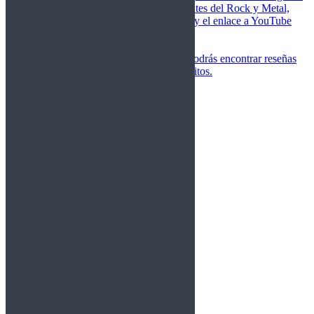
de las canciones más importantes del Rock y Metal,
junto a una breve descripción y el enlace a YouTube
para oírlos.
Underground
Discografías
En esta sección podrás encontrar reseñas
agrupadas de tus grupos favoritos.
Gamma Ray
Blind Guardian
Metallica
Redemption
Saratoga
Vanden Plas
Entrevistas
Nacionales
Entrevistas Audio/Vídeo
Internacionales
Español
English
Vídeos
Vídeos Nacional
Videos Internacional
Destacados Semanal
Conciertos
Crónicas
Álbumes de fotos