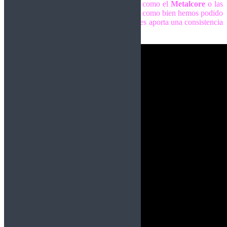
entremezclando otros géneros tan pesados como el
Metalcore
o las
influencias más contemporáneas del
Metal
como bien hemos podido
apreciar durante en este nuevo disco, que les aporta una consistencia
aún mayor en sus composiciones.