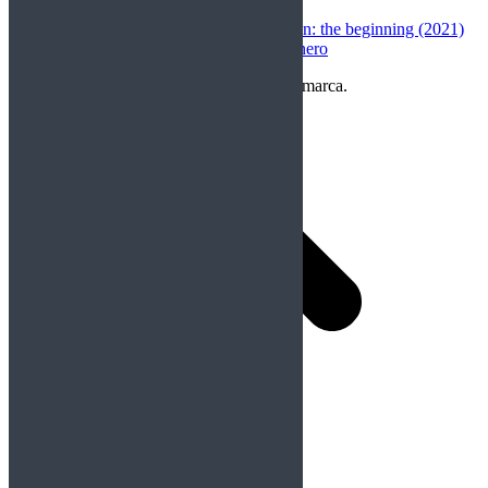
the Dead (2022)
christian darchez
en
Rurouni Kenshin: the beginning (2021)
Ornito Music
en
Rockfemérides 9 enero
Copyright Perteneciente a cada Banda y/o marca.