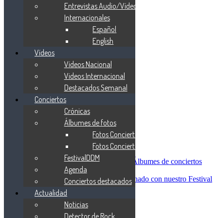
Blind Guardian
Entrevistas Audio/Vídeo
Metallica
Internacionales
Redemption
Español
Saratoga
Vanden Plas
English
Entrevistas
Vídeos
Nacionales
Vídeos Nacional
Entrevistas Audio/Vídeo
Internacionales
Videos Internacional
Español
Destacados Semanal
English
Conciertos
Vídeos
Vídeos Nacional
Crónicas
Videos Internacional
Álbumes de fotos
Destacados Semanal
Fotos Conciertos 2026
Conciertos
Crónicas
Fotos Conciertos 2027
Álbumes de fotos
FestivalDDM
Fotos Conciertos 2026
Álbumes de conciertos
Agenda
Fotos Conciertos 2027
FestivalDDM
Todas lo relacionado con nuestro Festival
Conciertos destacados
Dioses del Metal
Actualidad
Agenda
Noticias
Conciertos destacados
Actualidad
Detector de Rock