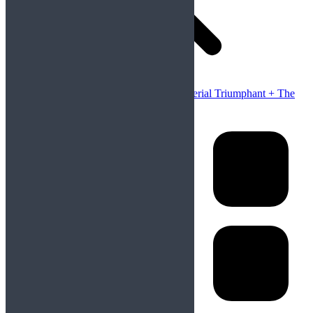
Anterior
Publicación anterior:
Noticias: Imperial Triumphant + The
Darkness + Ronnie Romero