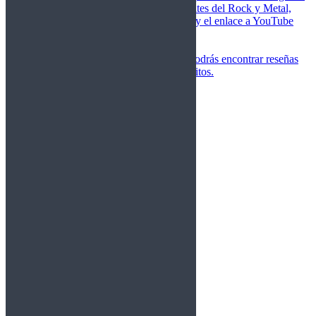
de las canciones más importantes del Rock y Metal,
junto a una breve descripción y el enlace a YouTube
para oírlos.
Underground
Discografías
En esta sección podrás encontrar reseñas
agrupadas de tus grupos favoritos.
Gamma Ray
Blind Guardian
Metallica
Redemption
Saratoga
Vanden Plas
Entrevistas
Nacionales
Entrevistas Audio/Vídeo
Internacionales
Español
English
Vídeos
Vídeos Nacional
Videos Internacional
Destacados Semanal
Conciertos
Crónicas
Álbumes de fotos