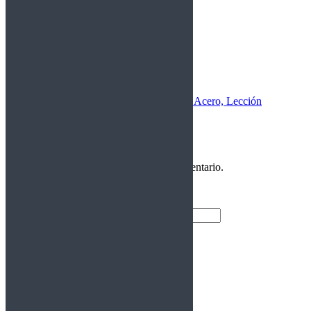
Siguiente
Publicación siguiente:
Cuerdas de Acero, Lección
CCXXII: Domina la Pentatónica
Deja una respuesta
Debes
Iniciar Sesión
para publicar un comentario.
Entrar
Nombre de usuario
Contraseña
Recuérdame