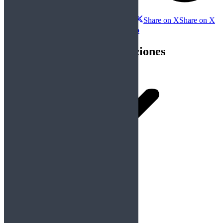
Compartir esta publicación
Share on Facebook
Share on Facebook
Share on X
Share on X
Share on WhatsApp
Share on WhatsApp
Navegación entre publicaciones