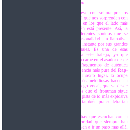
a modo de refuerzo a lo largo de todo el corte.
Cada Cicatriz
, es un tema que se mueve con soltura por los
derroteros del
Metalcore
más actual; con el que nos sorprenden con
partes bestiales así como con fragmentos en los que el lado más
melodioso de este género musical también está presente. Así, la
banda se atreve a experimentar con diferentes sonidos que se
complementen a la perfección con su personalidad tan llamativa.
Mientras que
Tu Mundo
, te conquista al instante por sus grandes
dosis de energía y brío a partes iguales. Es una de esas
composiciones que definen muy bien a este trabajo, ya que
Bourbon Kings
no dudan en poner toda la carne en el asador desde
el primer segundo, dejando plasmados fragmentos de auténtica
belicosidad así como otros en los que la esencia más pura del
Rap-
Metal
sigue estando en lo más alto. El sexto lugar, lo ocupa
Antítesis
, donde de nuevo, esas partes más melodiosas hacen su
aparición, dando lugar a un interesante juego vocal, que va desde
esos tonos tan edulcorados a otros en los que el frontman sigue
rapeando. Echan el cierre con
Limbo
, una pista de lo más explosiva
no solo por la fiereza de su sonido, sino también por su letra tan
reivindicativa a la par que cruda.
Bourbon Kings
es una banda a la que hay que escuchar con la
mente muy abierta, no sólo por la sonoridad que siempre han
llevado de serie, sino porque ahora se atreven a ir un paso más allá,