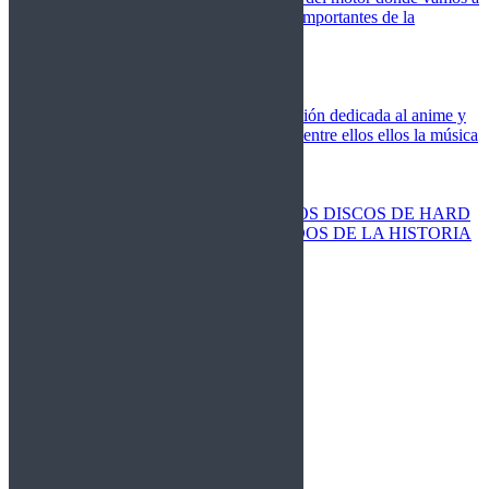
cubrir las competiciones más importantes de la
temporada,
Cine
Novedades
Clásicos
El Otaku Metalero
Nueva sección dedicada al anime y
todos elementos que engloba, entre ellos ellos la música
Metal.
Discos Especiales
Buenos discos
Discos más vendidos
LOS DISCOS DE HARD
ROCK MÁS VENDIDOS DE LA HISTORIA
Discos resucitados
Sorteos
Activos
Cerrados
La Fragua
Libros
Agenda
Leyenda
Historia
Staff
Contacto