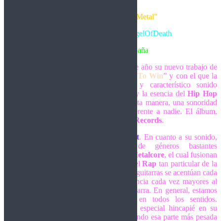
“Vanguardistas del Nu Metal”
Crítica realizada por ElyAngelOfDeath
Nu/Rap-Metal – España
Los navarros
Bourbon Kings
, lanzan este año su nuevo trabajo de
larga duración. Llevará por nombre “
Pay To Win
” y con el que la
banda promete consolidar su potente y característico sonido
fusionando la fuerza del
Modern Metal
y la esencia del
Hip Hop
de la década de los 90´s, ofreciendo de esta manera, una sonoridad
enérgica y auténtica que no dejará indiferente a nadie. El álbum,
verá la luz el 7 de Febrero con
Art Gates Records
.
El plástico, comienza con la pista
Tonight
. En cuanto a su sonido,
nos encontramos con influencias de géneros bastantes
contemporáneos como bien puede ser el
Metalcore
, el cual fusionan
de manera minuciosa con el
Nu Metal
y el
Rap
tan particular de la
formación. Le sigue
El Espejo
, donde las guitarras se acentúan cada
vez más aportando fuerza y una consistencia cada vez mayores al
lado más metalero de esta agrupación navarra. En general, estamos
ante una canción bastante combativa en todos los sentidos.
Llegamos hasta
Haka
, donde hacen un especial hincapié en su
esencia bien arraigada al
Rap-Metal
, dejando esa parte más pesada