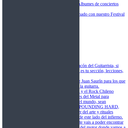
Fotos Conciertos 2026
Álbumes de conciertos
Fotos Conciertos 2027
FestivalDDM
Todas lo relacionado con nuestro Festival
Dioses del Metal
Agenda
Conciertos destacados
Actualidad
Noticias
Detector de Rock
Próximos Lanzamientos
Rockfemérides
Fragua
Cuerdas de Acero
Este es el rincón del Guitarrista, si
amas las cuerdas de acero esta es tu sección, lecciones,
libros, vídeos, consejos…
Cuerdas de Saurín
Consejos de Juan Saurín para los que
se inician en el aprendizaje de la guitarra.
POUNDING HARD
El Metal y el Rock Chileno
levanta su Estandarte en Dioses del Metal para
Glorificar las Hordas del fin del mundo, sean
Bienvenidos y Bienvenidas a POUNDING HARD,
sección que manifiesta el poder del arte y rituales
oscuros de la música extrema de este lado del infierno.
Dioses del Motor
Semanalmente vais a poder encontrar
un artículo sobre la actualidad del motor donde vamos a