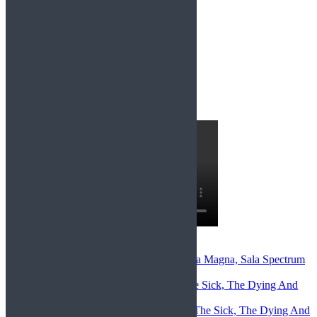
Entrevistas recientes: Entrevista a Insanity
Comentarios Recientes
Miriam Llorca
en
After Lapse+Opera Magna, Sala Spectrum
(Murcia), 22-5-26
christian darchez
en
Megadeth – The Sick, The Dying And
the Dead (2022)
Toni Gómez López
en
Megadeth – The Sick, The Dying And