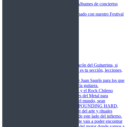
Fotos Conciertos 2026
Álbumes de conciertos
Fotos Conciertos 2027
FestivalDDM
Todas lo relacionado con nuestro Festival
Dioses del Metal
Agenda
Conciertos destacados
Actualidad
Noticias
Detector de Rock
Próximos Lanzamientos
Rockfemérides
Fragua
Cuerdas de Acero
Este es el rincón del Guitarrista, si
amas las cuerdas de acero esta es tu sección, lecciones,
libros, vídeos, consejos…
Cuerdas de Saurín
Consejos de Juan Saurín para los que
se inician en el aprendizaje de la guitarra.
POUNDING HARD
El Metal y el Rock Chileno
levanta su Estandarte en Dioses del Metal para
Glorificar las Hordas del fin del mundo, sean
Bienvenidos y Bienvenidas a POUNDING HARD,
sección que manifiesta el poder del arte y rituales
oscuros de la música extrema de este lado del infierno.
Dioses del Motor
Semanalmente vais a poder encontrar
un artículo sobre la actualidad del motor donde vamos a