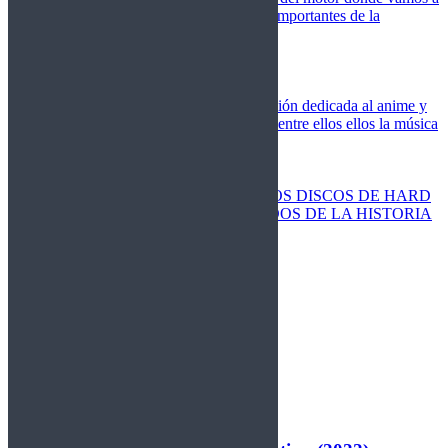
cubrir las competiciones más importantes de la
temporada,
Cine
Novedades
Clásicos
El Otaku Metalero
Nueva sección dedicada al anime y
todos elementos que engloba, entre ellos ellos la música
Metal.
Discos Especiales
Buenos discos
Discos más vendidos
LOS DISCOS DE HARD
ROCK MÁS VENDIDOS DE LA HISTORIA
Discos resucitados
Sorteos
Activos
Cerrados
La Fragua
Libros
Agenda
Leyenda
Historia
Staff
Contacto