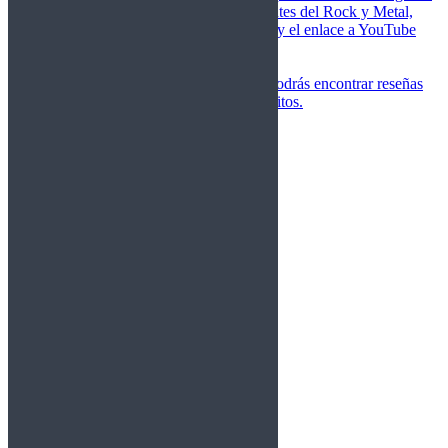
de las canciones más importantes del Rock y Metal,
junto a una breve descripción y el enlace a YouTube
para oírlos.
Underground
Discografías
En esta sección podrás encontrar reseñas
agrupadas de tus grupos favoritos.
Gamma Ray
Blind Guardian
Metallica
Redemption
Saratoga
Vanden Plas
Entrevistas
Nacionales
Entrevistas Audio/Vídeo
Internacionales
Español
English
Vídeos
Vídeos Nacional
Videos Internacional
Destacados Semanal
Conciertos
Crónicas
Álbumes de fotos