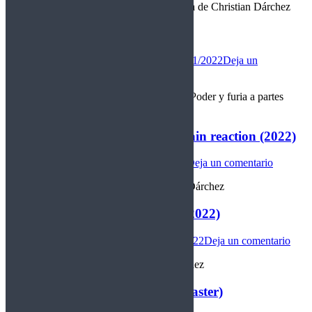
“Cosecharás tu siembra (metalera)” Reseña de Christian Dárchez
Black Adam (2022)
Cine
,
Novedades
Por
christian darchez
06/11/2022
Deja un
comentario
Calificación: 8/10 Genero: acción/comic “Poder y furia a partes
iguales” Reseña de Christian Dárchez
Rodrigo Gutierrez’s Jadoo – Chain reaction (2022)
Nacional
Por
christian darchez
06/11/2022
Deja un comentario
“Reacción violenta” Reseña de Christian Dárchez
Azeroth – Senderos del destino (2022)
Internacional
Por
christian darchez
05/11/2022
Deja un comentario
“Senda Power” Reseña de Christian Dárchez
Alice In Chains – Dirt (2022 remaster)