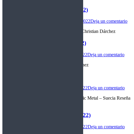
Faith No More – Angel dust (1992)
Buenos discos
Por
christian darchez
12/11/2022
Deja un comentario
“Una pequeña (gran) victoria” Reseña de Christian Dárchez
Darkthone – Astral fortress (2022)
Internacional
Por
christian darchez
11/11/2022
Deja un comentario
“Deja vu astral” Reseña de Christian Dárchez
Therion – Leviathan II (2022)
Internacional
Por
christian darchez
09/11/2022
Deja un comentario
“Alquimia continuada” Symphonic/Operatic Metal – Suecia Reseña
de Christian Dárchez
Renacer – Siembra y cosecha (2022)
Internacional
Por
christian darchez
07/11/2022
Deja un comentario