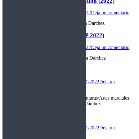
Dream Unending – Song of salvation (2022)
Internacional
Por
christian darchez
22/11/2022
Deja un comentario
“Salvación ultra lenta” Reseña de Christian Dárchez
Last In Line – A life in the life (EP 2022)
Internacional
Por
christian darchez
21/11/2022
Deja un comentario
“Los últimos de la fila” Reseña de Christian Dárchez
The princess (2022)
Cine
,
Novedades
Por
christian darchez
20/11/2022
Deja un
comentario
Calificación: 8,50/10 Genero: Acción/ Aventuras/Artes marciales
“Girl power deluxe” Reseña de Christian Dárchez
Rosaline (2022)
Cine
,
Novedades
Por
christian darchez
20/11/2022
Deja un
comentario