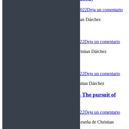
Buenos discos
Por
christian darchez
17/11/2022
Deja un comentario
“Corazón Punk Rocker” Reseña de Christian Dárchez
Ararat – Volumen 4 (2022)
Internacional
Por
christian darchez
16/11/2022
Deja un comentario
“…Y entonces quedaron 2” Reseña de Christian Dárchez
Bloodyline – The crypt (2022)
Internacional
Por
christian darchez
15/11/2022
Deja un comentario
“La conspiración de ellos” Reseña de Christian Dárchez
Daniel Martin & The Infamous – The pursuit of
heaviness (2022)
Internacional
Por
christian darchez
13/11/2022
Deja un comentario
“Una persecución muy bonita y variada” Reseña de Christian
Dárchez