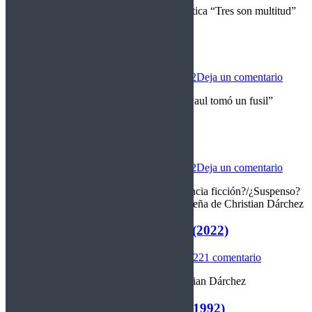
Calificación: 8/10 Género: comedia/romántica “Tres son multitud”
Reseña de Christian Dárchez
Sin novedad en el frente (2022)
Novedades
Por
christian darchez
19/11/2022
Deja un comentario
Calificación: 9/10 Genero: drama/bélica “Paul tomó un fusil”
Reseña de Christian Dárchez
Don’t worry, darling (2022)
Novedades
Por
christian darchez
19/11/2022
Deja un comentario
Calificación: 2/10 Género: ¿Thriller?/¿Ciencia ficción?/¿Suspenso?
“Te hubieras preocupado mas, Olivia” Reseña de Christian Dárchez
Epica – The alchemy project EP (2022)
Internacional
Por
christian darchez
18/11/2022
1 comentario
“Alquimia experimental” Reseña de Christian Dárchez
The Ramones – Mondo bizarro (1992)