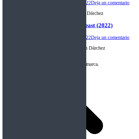
Internacional
Por
christian darchez
04/11/2022
Deja un comentario
“Suciedad noventera” Reseña de Christian Dárchez
Joe Lynn Turner – Belly of the beast (2022)
Internacional
Por
christian darchez
03/11/2022
Deja un comentario
“Una panzada pesada” Reseña de Christian Dárchez
←
1
…
25
26
27
28
29
…
98
→
Copyright Perteneciente a cada Banda y/o marca.