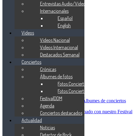
Blind Guardian
Entrevistas Audio/Vídeo
Metallica
Internacionales
Redemption
Español
Saratoga
Vanden Plas
English
Entrevistas
Vídeos
Nacionales
Vídeos Nacional
Entrevistas Audio/Vídeo
Internacionales
Videos Internacional
Español
Destacados Semanal
English
Conciertos
Vídeos
Vídeos Nacional
Crónicas
Videos Internacional
Álbumes de fotos
Destacados Semanal
Fotos Conciertos 2026
Conciertos
Crónicas
Fotos Conciertos 2027
Álbumes de fotos
FestivalDDM
Fotos Conciertos 2026
Álbumes de conciertos
Agenda
Fotos Conciertos 2027
FestivalDDM
Todas lo relacionado con nuestro Festival
Conciertos destacados
Dioses del Metal
Actualidad
Agenda
Noticias
Conciertos destacados
Actualidad
Detector de Rock