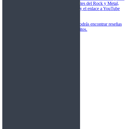
de las canciones más importantes del Rock y Metal,
junto a una breve descripción y el enlace a YouTube
para oírlos.
Underground
Discografías
En esta sección podrás encontrar reseñas
agrupadas de tus grupos favoritos.
Gamma Ray
Blind Guardian
Metallica
Redemption
Saratoga
Vanden Plas
Entrevistas
Nacionales
Entrevistas Audio/Vídeo
Internacionales
Español
English
Vídeos
Vídeos Nacional
Videos Internacional
Destacados Semanal
Conciertos
Crónicas
Álbumes de fotos