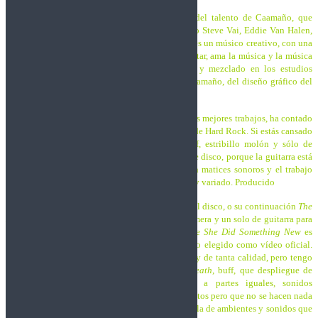
Todo reconocimiento es poco para un músico del talento de Caamaño, que
como guitarrista está en la onda de grandes como Steve Vai, Eddie Van Halen,
Paul Gilbert o Steve Morse, pero lo cierto es que es un músico creativo, con una
técnica increíble y que no se cansa de experimentar, ama la música y la música
lo ama a él. Este último trabajo está grabado y mezclado en los estudios
NewBlue de Málaga y producido por Kike G. Caamaño, del diseño gráfico del
álbum se encarga el propio vocalista.
Este
Emotional Intelligence
es para mí uno de sus mejores trabajos, ha contado
con
Jacob A. Poulsen
a la voz y es un gran disco de Hard Rock. Si estás cansado
de las canciones con la típica estructura de riff, estribillo molón y sólo de
guitarra a mitad de canción, vas a disfrutar de este disco, porque la guitarra está
presente a lo largo de todos los temas, es rico en matices sonoros y el trabajo
vocal de Poulsen es encomiable, es un álbum muy variado. Producido
Temas tan dinámicos como
Dogwalker
, que abre el disco, o su continuación
The
Last Letter
, con unos riffs que enganchan a la primera y un solo de guitarra para
quitarse el sombrero. El comienzo de guitarra de
She Did Something New
es
muy acertado, otro gran corte que además ha sido elegido como vídeo oficial.
Es difícil destacar temas en un disco tan variado y de tanta calidad, pero tengo
que hablar de
From the Ashes of the Angel’s Death
, buff, que despliegue de
guitarras! melodías, velocidad y virtuosismo a partes iguales, sonidos
envolventes, buenos estribillos… más de 11 minutos pero que no se hacen nada
largos.
We Will be there
es un tema distinto, mezcla de ambientes y sonidos que