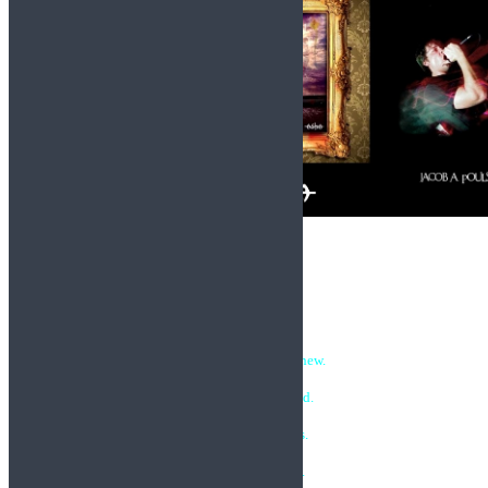
SET LIST:
o1. Dogwalker.
02. The Last Letter.
03. She Did something new.
04. A man without land.
05. If Memory Serves.
06. Tale of the Tales.