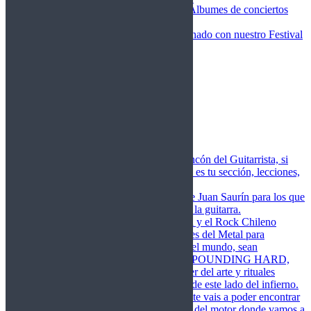
Fotos Conciertos 2026
Álbumes de conciertos
Fotos Conciertos 2027
FestivalDDM
Todas lo relacionado con nuestro Festival
Dioses del Metal
Agenda
Conciertos destacados
Actualidad
Noticias
Detector de Rock
Próximos Lanzamientos
Rockfemérides
Fragua
Cuerdas de Acero
Este es el rincón del Guitarrista, si
amas las cuerdas de acero esta es tu sección, lecciones,
libros, vídeos, consejos…
Cuerdas de Saurín
Consejos de Juan Saurín para los que
se inician en el aprendizaje de la guitarra.
POUNDING HARD
El Metal y el Rock Chileno
levanta su Estandarte en Dioses del Metal para
Glorificar las Hordas del fin del mundo, sean
Bienvenidos y Bienvenidas a POUNDING HARD,
sección que manifiesta el poder del arte y rituales
oscuros de la música extrema de este lado del infierno.
Dioses del Motor
Semanalmente vais a poder encontrar
un artículo sobre la actualidad del motor donde vamos a