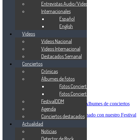
Blind Guardian
Entrevistas Audio/Vídeo
Metallica
Internacionales
Redemption
Español
Saratoga
Vanden Plas
English
Entrevistas
Vídeos
Nacionales
Vídeos Nacional
Entrevistas Audio/Vídeo
Internacionales
Videos Internacional
Español
Destacados Semanal
English
Conciertos
Vídeos
Vídeos Nacional
Crónicas
Videos Internacional
Álbumes de fotos
Destacados Semanal
Fotos Conciertos 2026
Conciertos
Crónicas
Fotos Conciertos 2027
Álbumes de fotos
FestivalDDM
Fotos Conciertos 2026
Álbumes de conciertos
Agenda
Fotos Conciertos 2027
FestivalDDM
Todas lo relacionado con nuestro Festival
Conciertos destacados
Dioses del Metal
Actualidad
Agenda
Noticias
Conciertos destacados
Actualidad
Detector de Rock