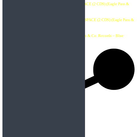
•2013: FIRST JOURNEY THROUGH TIME & SPACE (2 CDS) (Eagle Pass &
Co. Records – Blue Dolphin)
•2013: SECOND JOURNEY THROUGH TIME & SPACE (2 CDS) (Eagle Pass &
Co. Records – Blue Dolphin)
•2014: EMOTIONAL INTELLIGENCE (Eagle Pass & Co. Records – Blue
Dolphin)