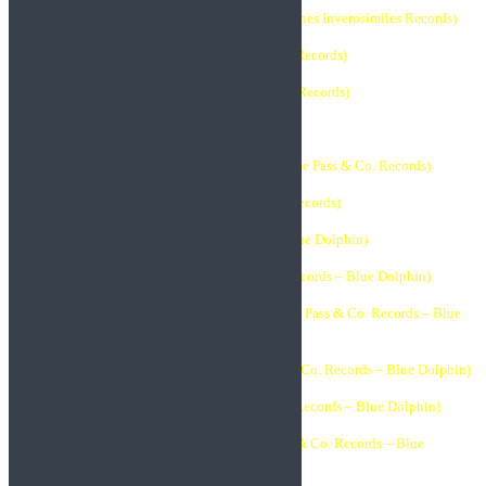
•1995: IN HARMONY WITH SHAME (Producciones Inverosímiles Records)
•1996: FAITHFULLY YOURS (Eagle Pass & Co. Records)
•1998: THE ETERNAL BLUE (Eagle Pass & Co. Records)
•1999: GRIME (KU) (Eagle Pass & Co. Records)
•1999: YOU WON´T HEAR A WORD HERE (Eagle Pass & Co. Records)
•2000: BEST OF PROJECTS (Eagle Pass & Co. Records)
•2001: WAITING (Eagle Pass & Co. Records – Blue Dolphin)
•2003: CIVILIZED STRESS (Eagle Pass & Co. Records – Blue Dolphin)
•2005: A PATH ACROSS THE ELEGANCE (Eagle Pass & Co. Records – Blue
Dolphin)
•2008: GALLERY OF THOUGHTS (Eagle Pass & Co. Records – Blue Dolphin)
•2010: EUPHORIA PROJECT (Eagle Pass & Co. Records – Blue Dolphin)
•2012: PLEASURES OF EQUALITY (Eagle Pass & Co. Records – Blue
Dolphin)