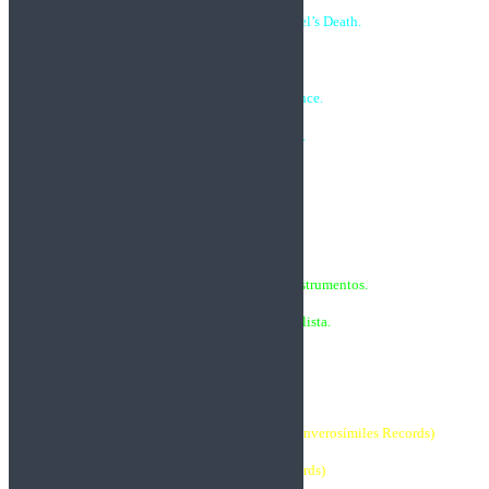
07. From the Ashes of the Angel’s Death.
08. Brand new day.
09. Emotional Intelligence.
10. We Will be there.
11. Cry in Silence.
12. Till I Die
FORMACIÓN
Kike G. Caamaño, todos los instrumentos.
Jacob A. Poulsen, voz solista.
DISCOGRAFÍA
(1987/1991: Projects – 1 al 14)
•1992: UNDRAWN LANDSCAPE (Producciones Inverosímiles Records)
•1994: ASHA II (Producciones Inverosímiles Records)