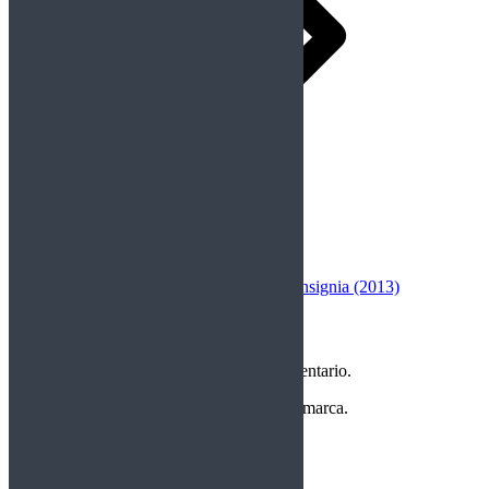
Siguiente
Publicación siguiente:
Insignia – insignia (2013)
Deja una respuesta
Debes
Iniciar Sesión
para publicar un comentario.
Copyright Perteneciente a cada Banda y/o marca.