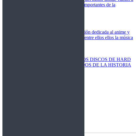
cubrir las competiciones más importantes de la
temporada,
Cine
Novedades
Clásicos
El Otaku Metalero
Nueva sección dedicada al anime y
todos elementos que engloba, entre ellos ellos la música
Metal.
Discos Especiales
Buenos discos
Discos más vendidos
LOS DISCOS DE HARD
ROCK MÁS VENDIDOS DE LA HISTORIA
Discos resucitados
Sorteos
Activos
Cerrados
La Fragua
Libros
Agenda
Leyenda
Historia
Staff
Contacto