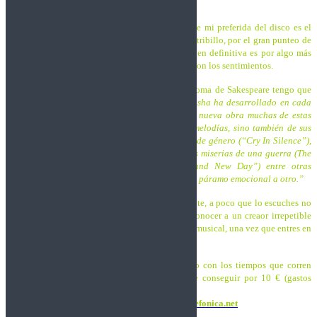
te transportan, si te dejas llevar, a otra dimensión.
La prueba de que no hay temas de relleno es que mi preferida del disco es el
último corte,
Till I Die
, podría decir que por su estribillo, por el gran punteo de
guitarra que se repite a lo largo del tema… Pero en definitiva es por algo más
intangible y difícil de explicar que tiene que ver con los sentimientos.
En el aspecto letrístico, ya que no domino el idioma de Sakespeare tengo que
tomar prestadas las palabras del propio autor:
“Asha ha desarrollado en cada
uno de los 12 nuevos temas que componen esta nueva obra muchas de estas
emociones no sólo a través de su música y sus melodías, sino también de sus
letras, que abarcan conflictos como la violencia de género (“Cry In Silence”),
luchas territoriales (“A Man Without Land”), las miserias de una guerra (The
Last Letter) o la esperanza de cambio (“Brand New Day”) entre otras
reflexiones que harán al oyente trasladarse de un páramo emocional a otro.”
Emotional Intelligence
no te va a dejar indiferente, a poco que lo escuches no
te vas a arrepentir, es una oportunidad más de conocer a un creaor irrepetible
como
Kike G. Caamaño
y acercarte a su universo musical, una vez que entres en
él no te garantizo que puedas escapar…
Ya lo dijimos cuando presentamos el disco, pero con los tiempos que corren
nunca está de mal repetirlo: el álbum se puede conseguir por 10 € (gastos
incluídos) mandando un mail a:
epcrecords@hotmail.com
o bien a
ashakgc@telefonica.net