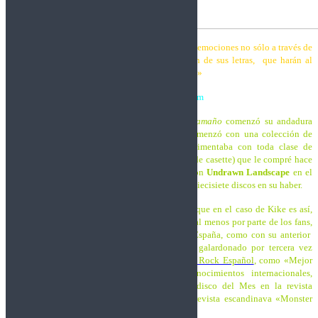
“Asha ha desarrollado en esta nueva obra muchas emociones no sólo a través de
su música y sus melodías, sino también también de sus letras, que harán al
oyente trasladarse de un páramo emocional a otro.»
Crítica escrita por Crom
El polifacético multi-instrumentista
Kike G. Caamaño
comenzó su andadura
musical allá por el ’87, Asha es su creación, comenzó con una colección de
“projects” (hasta un total de 14) donde experimentaba con toda clase de
sonidos, yo aún conservo 4 ó 5 cintas (sí, cintas de casette) que le compré hace
25 años o más! Su debut discográfico llegaría con
Undrawn Landscape
en el
’92 y hasta el nuevo disco que nos ocupa ya son diecisiete discos en su haber.
Dicen que es difícil ser profeta en tu tierra, creo que en el caso de Kike es así,
porque no goza del reconocimiento que merece, al menos por parte de los fans,
porque sí que ha recibido diversos premios en España, como con su anterior
Pleasures Of Equality
del 2012, que ha sido galardonado por tercera vez
consecutiva en los premios a la
Creatividad del Rock Español
, como «Mejor
Disco de Rock del 2012”, o diversos reconocimientos internacionales,
Civilized Stress
del 2003 fue elegido Mejor disco del Mes en la revista
Kerrang! Mejor Banda Extranjera (Asha) en la revista escandinava «Monster
Magazine”…