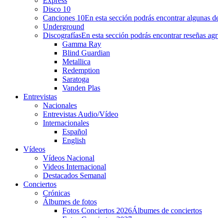
Express
Disco 10
Canciones 10
En esta sección podrás encontrar algunas de
Underground
Discografías
En esta sección podrás encontrar reseñas agr
Gamma Ray
Blind Guardian
Metallica
Redemption
Saratoga
Vanden Plas
Entrevistas
Nacionales
Entrevistas Audio/Vídeo
Internacionales
Español
English
Vídeos
Vídeos Nacional
Videos Internacional
Destacados Semanal
Conciertos
Crónicas
Álbumes de fotos
Fotos Conciertos 2026
Álbumes de conciertos