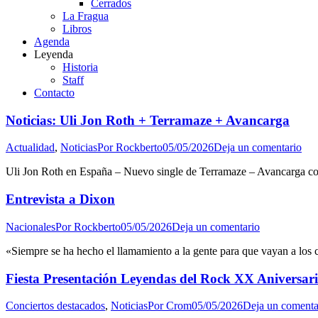
Cerrados
La Fragua
Libros
Agenda
Leyenda
Historia
Staff
Contacto
Noticias: Uli Jon Roth + Terramaze + Avancarga
Actualidad
,
Noticias
Por
Rockberto
05/05/2026
Deja un comentario
Uli Jon Roth en España – Nuevo single de Terramaze – Avancarga co
Entrevista a Dixon
Nacionales
Por
Rockberto
05/05/2026
Deja un comentario
«Siempre se ha hecho el llamamiento a la gente para que vayan a los 
Fiesta Presentación Leyendas del Rock XX Aniversar
Conciertos destacados
,
Noticias
Por
Crom
05/05/2026
Deja un comenta