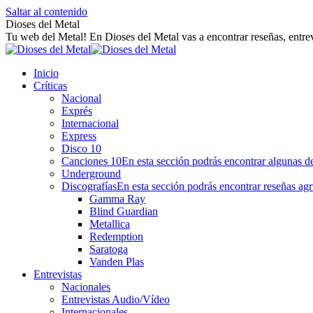
Saltar al contenido
Dioses del Metal
Tu web del Metal! En Dioses del Metal vas a encontrar reseñas, entrev
Inicio
Críticas
Nacional
Exprés
Internacional
Express
Disco 10
Canciones 10
En esta sección podrás encontrar algunas de
Underground
Discografías
En esta sección podrás encontrar reseñas agr
Gamma Ray
Blind Guardian
Metallica
Redemption
Saratoga
Vanden Plas
Entrevistas
Nacionales
Entrevistas Audio/Vídeo
Internacionales