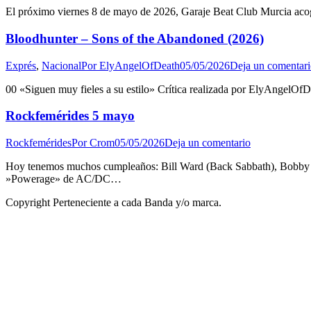
El próximo viernes 8 de mayo de 2026, Garaje Beat Club Murcia acoge
Bloodhunter – Sons of the Abandoned (2026)
Exprés
,
Nacional
Por
ElyAngelOfDeath
05/05/2026
Deja un comentar
00 «Siguen muy fieles a su estilo» Crítica realizada por ElyAngelOf
Rockfemérides 5 mayo
Rockfemérides
Por
Crom
05/05/2026
Deja un comentario
Hoy tenemos muchos cumpleaños: Bill Ward (Back Sabbath), Bobby «B
»Powerage» de AC/DC…
Copyright Perteneciente a cada Banda y/o marca.