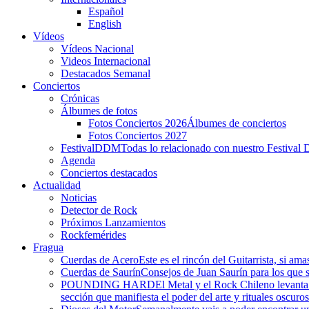
Español
English
Vídeos
Vídeos Nacional
Videos Internacional
Destacados Semanal
Conciertos
Crónicas
Álbumes de fotos
Fotos Conciertos 2026
Álbumes de conciertos
Fotos Conciertos 2027
FestivalDDM
Todas lo relacionado con nuestro Festival 
Agenda
Conciertos destacados
Actualidad
Noticias
Detector de Rock
Próximos Lanzamientos
Rockfemérides
Fragua
Cuerdas de Acero
Este es el rincón del Guitarrista, si am
Cuerdas de Saurín
Consejos de Juan Saurín para los que se
POUNDING HARD
El Metal y el Rock Chileno levant
sección que manifiesta el poder del arte y rituales oscuro