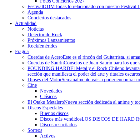
Fotos Conciertos 2027
FestivalDDM
Todas lo relacionado con nuestro Festival 
Agenda
Conciertos destacados
Actualidad
Noticias
Detector de Rock
Próximos Lanzamientos
Rockfemérides
Fragua
Cuerdas de Acero
Este es el rincón del Guitarrista, si am
Cuerdas de Saurín
Consejos de Juan Saurín para los que se
POUNDING HARD
El Metal y el Rock Chileno levant
sección que manifiesta el poder del arte y rituales oscuro
Dioses del Motor
Semanalmente vais a poder encontrar un
Cine
Novedades
Clásicos
El Otaku Metalero
Nueva sección dedicada al anime y todo
Discos Especiales
Buenos discos
Discos más vendidos
LOS DISCOS DE HARD 
Discos resucitados
Sorteos
Activos