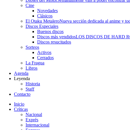
Dioses del Motor
Semanalmente vais a poder encontrar un
Cine
Novedades
Clásicos
El Otaku Metalero
Nueva sección dedicada al anime y todo
Discos Especiales
Buenos discos
Discos más vendidos
LOS DISCOS DE HARD 
Discos resucitados
Sorteos
Activos
Cerrados
La Fragua
Libros
Agenda
Leyenda
Historia
Staff
Contacto
Inicio
Críticas
Nacional
Exprés
Internacional