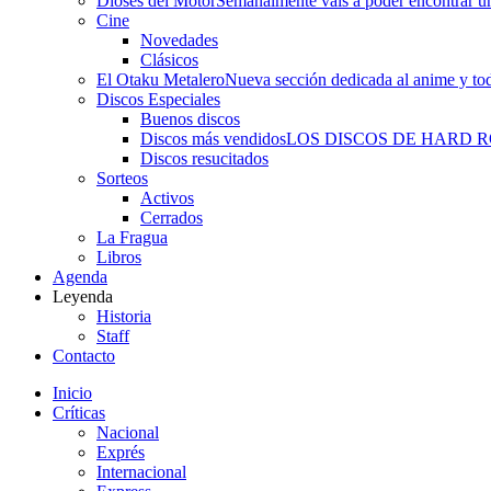
Dioses del Motor
Semanalmente vais a poder encontrar un
Cine
Novedades
Clásicos
El Otaku Metalero
Nueva sección dedicada al anime y todo
Discos Especiales
Buenos discos
Discos más vendidos
LOS DISCOS DE HARD 
Discos resucitados
Sorteos
Activos
Cerrados
La Fragua
Libros
Agenda
Leyenda
Historia
Staff
Contacto
Inicio
Críticas
Nacional
Exprés
Internacional