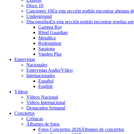
Express
Disco 10
Canciones 10
En esta sección podrás encontrar algunas de
Underground
Discografías
En esta sección podrás encontrar reseñas agr
Gamma Ray
Blind Guardian
Metallica
Redemption
Saratoga
Vanden Plas
Entrevistas
Nacionales
Entrevistas Audio/Vídeo
Internacionales
Español
English
Vídeos
Vídeos Nacional
Videos Internacional
Destacados Semanal
Conciertos
Crónicas
Álbumes de fotos
Fotos Conciertos 2026
Álbumes de conciertos