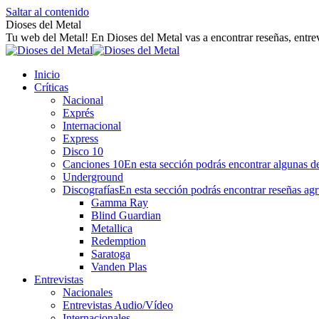
Saltar al contenido
Dioses del Metal
Tu web del Metal! En Dioses del Metal vas a encontrar reseñas, entrev
Inicio
Críticas
Nacional
Exprés
Internacional
Express
Disco 10
Canciones 10
En esta sección podrás encontrar algunas de
Underground
Discografías
En esta sección podrás encontrar reseñas agr
Gamma Ray
Blind Guardian
Metallica
Redemption
Saratoga
Vanden Plas
Entrevistas
Nacionales
Entrevistas Audio/Vídeo
Internacionales