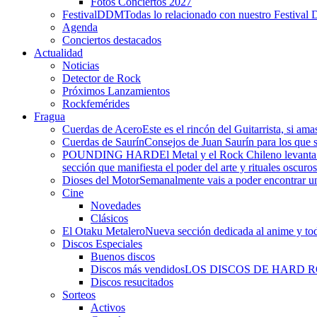
Fotos Conciertos 2027
FestivalDDM
Todas lo relacionado con nuestro Festival 
Agenda
Conciertos destacados
Actualidad
Noticias
Detector de Rock
Próximos Lanzamientos
Rockfemérides
Fragua
Cuerdas de Acero
Este es el rincón del Guitarrista, si am
Cuerdas de Saurín
Consejos de Juan Saurín para los que se
POUNDING HARD
El Metal y el Rock Chileno levant
sección que manifiesta el poder del arte y rituales oscuro
Dioses del Motor
Semanalmente vais a poder encontrar un
Cine
Novedades
Clásicos
El Otaku Metalero
Nueva sección dedicada al anime y todo
Discos Especiales
Buenos discos
Discos más vendidos
LOS DISCOS DE HARD 
Discos resucitados
Sorteos
Activos