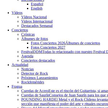
Español
English
Vídeos
Vídeos Nacional
Videos Internacional
Destacados Semanal
Conciertos
Crónicas
Álbumes de fotos
Fotos Conciertos 2026
Álbumes de conciertos
Fotos Conciertos 2027
FestivalDDM
Todas lo relacionado con nuestro Festival 
Agenda
Conciertos destacados
Actualidad
Noticias
Detector de Rock
Próximos Lanzamientos
Rockfemérides
Fragua
Cuerdas de Acero
Este es el rincón del Guitarrista, si am
Cuerdas de Saurín
Consejos de Juan Saurín para los que se
POUNDING HARD
El Metal y el Rock Chileno levant
sección que manifiesta el poder del arte y rituales oscuro