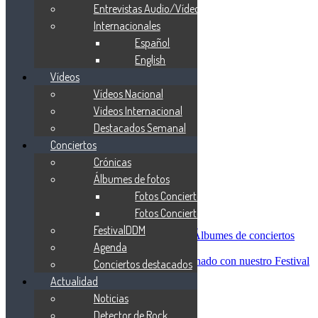
Blind Guardian
Entrevistas Audio/Vídeo
Metallica
Internacionales
Redemption
Español
Saratoga
Vanden Plas
English
Entrevistas
Vídeos
Nacionales
Vídeos Nacional
Entrevistas Audio/Vídeo
Internacionales
Videos Internacional
Español
Destacados Semanal
English
Conciertos
Vídeos
Vídeos Nacional
Crónicas
Videos Internacional
Álbumes de fotos
Destacados Semanal
Fotos Conciertos 2026
Conciertos
Crónicas
Fotos Conciertos 2027
Álbumes de fotos
FestivalDDM
Fotos Conciertos 2026
Álbumes de conciertos
Agenda
Fotos Conciertos 2027
FestivalDDM
Todas lo relacionado con nuestro Festival
Conciertos destacados
Dioses del Metal
Actualidad
Agenda
Noticias
Conciertos destacados
Actualidad
Detector de Rock