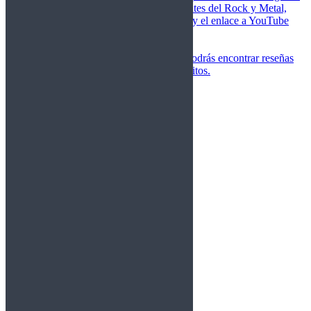
de las canciones más importantes del Rock y Metal,
junto a una breve descripción y el enlace a YouTube
para oírlos.
Underground
Discografías
En esta sección podrás encontrar reseñas
agrupadas de tus grupos favoritos.
Gamma Ray
Blind Guardian
Metallica
Redemption
Saratoga
Vanden Plas
Entrevistas
Nacionales
Entrevistas Audio/Vídeo
Internacionales
Español
English
Vídeos
Vídeos Nacional
Videos Internacional
Destacados Semanal
Conciertos
Crónicas
Álbumes de fotos