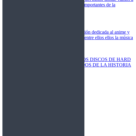
cubrir las competiciones más importantes de la
temporada,
Cine
Novedades
Clásicos
El Otaku Metalero
Nueva sección dedicada al anime y
todos elementos que engloba, entre ellos ellos la música
Metal.
Discos Especiales
Buenos discos
Discos más vendidos
LOS DISCOS DE HARD
ROCK MÁS VENDIDOS DE LA HISTORIA
Discos resucitados
Sorteos
Activos
Cerrados
La Fragua
Libros
Agenda
Leyenda
Historia
Staff
Contacto