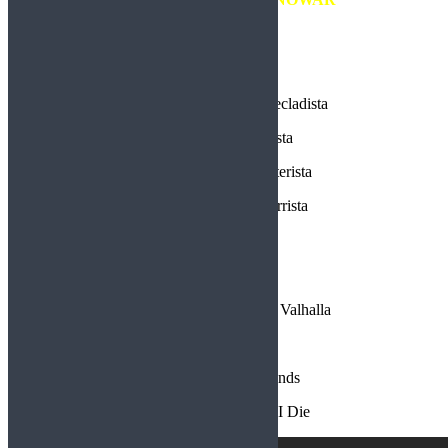
del tipo series o películas de ficción mitológicas, ya sea: Games of
Thrones, The Lord of the Rings o similares.
Formación:
Joey DeMaio: bajista y tecladista
Eric Adams: vocalista
Anders Johansson: baterista
E.V. Martel: Guitarrista
Tracklist:
March of the Heroes Into Valhalla
Blood and Steel
Sword of the Highlands
You Shall Die Before I Die