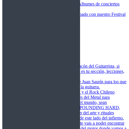
Fotos Conciertos 2026
Álbumes de conciertos
Fotos Conciertos 2027
FestivalDDM
Todas lo relacionado con nuestro Festival
Dioses del Metal
Agenda
Conciertos destacados
Actualidad
Noticias
Detector de Rock
Próximos Lanzamientos
Rockfemérides
Fragua
Cuerdas de Acero
Este es el rincón del Guitarrista, si
amas las cuerdas de acero esta es tu sección, lecciones,
libros, vídeos, consejos…
Cuerdas de Saurín
Consejos de Juan Saurín para los que
se inician en el aprendizaje de la guitarra.
POUNDING HARD
El Metal y el Rock Chileno
levanta su Estandarte en Dioses del Metal para
Glorificar las Hordas del fin del mundo, sean
Bienvenidos y Bienvenidas a POUNDING HARD,
sección que manifiesta el poder del arte y rituales
oscuros de la música extrema de este lado del infierno.
Dioses del Motor
Semanalmente vais a poder encontrar
un artículo sobre la actualidad del motor donde vamos a