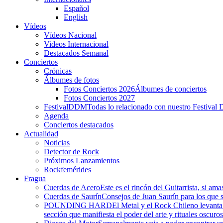
Español
English
Vídeos
Vídeos Nacional
Videos Internacional
Destacados Semanal
Conciertos
Crónicas
Álbumes de fotos
Fotos Conciertos 2026
Álbumes de conciertos
Fotos Conciertos 2027
FestivalDDM
Todas lo relacionado con nuestro Festival 
Agenda
Conciertos destacados
Actualidad
Noticias
Detector de Rock
Próximos Lanzamientos
Rockfemérides
Fragua
Cuerdas de Acero
Este es el rincón del Guitarrista, si am
Cuerdas de Saurín
Consejos de Juan Saurín para los que se
POUNDING HARD
El Metal y el Rock Chileno levant
sección que manifiesta el poder del arte y rituales oscuro