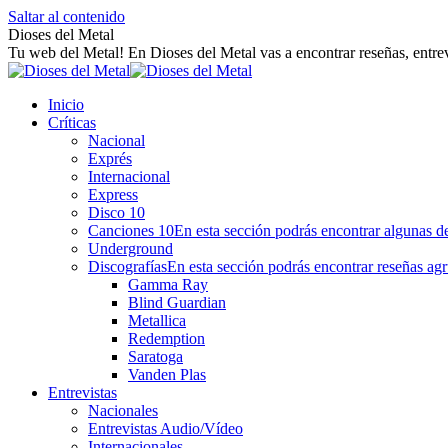
Saltar al contenido
Dioses del Metal
Tu web del Metal! En Dioses del Metal vas a encontrar reseñas, entrev
Inicio
Críticas
Nacional
Exprés
Internacional
Express
Disco 10
Canciones 10
En esta sección podrás encontrar algunas de
Underground
Discografías
En esta sección podrás encontrar reseñas agr
Gamma Ray
Blind Guardian
Metallica
Redemption
Saratoga
Vanden Plas
Entrevistas
Nacionales
Entrevistas Audio/Vídeo
Internacionales