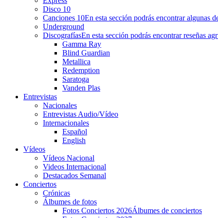
Express
Disco 10
Canciones 10
En esta sección podrás encontrar algunas de
Underground
Discografías
En esta sección podrás encontrar reseñas agr
Gamma Ray
Blind Guardian
Metallica
Redemption
Saratoga
Vanden Plas
Entrevistas
Nacionales
Entrevistas Audio/Vídeo
Internacionales
Español
English
Vídeos
Vídeos Nacional
Videos Internacional
Destacados Semanal
Conciertos
Crónicas
Álbumes de fotos
Fotos Conciertos 2026
Álbumes de conciertos