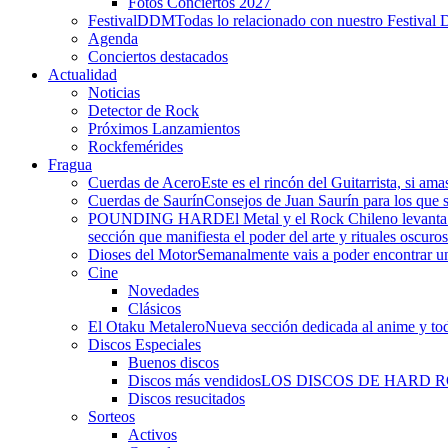
Fotos Conciertos 2027
FestivalDDM
Todas lo relacionado con nuestro Festival 
Agenda
Conciertos destacados
Actualidad
Noticias
Detector de Rock
Próximos Lanzamientos
Rockfemérides
Fragua
Cuerdas de Acero
Este es el rincón del Guitarrista, si am
Cuerdas de Saurín
Consejos de Juan Saurín para los que se
POUNDING HARD
El Metal y el Rock Chileno levant
sección que manifiesta el poder del arte y rituales oscuro
Dioses del Motor
Semanalmente vais a poder encontrar un
Cine
Novedades
Clásicos
El Otaku Metalero
Nueva sección dedicada al anime y todo
Discos Especiales
Buenos discos
Discos más vendidos
LOS DISCOS DE HARD 
Discos resucitados
Sorteos
Activos