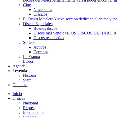
Dioses del Motor
Semanalmente vais a poder encontrar un
Cine
Novedades
Clásicos
El Otaku Metalero
Nueva sección dedicada al anime y todo
Discos Especiales
Buenos discos
Discos más vendidos
LOS DISCOS DE HARD 
Discos resucitados
Sorteos
Activos
Cerrados
La Fragua
Libros
Agenda
Leyenda
Historia
Staff
Contacto
Inicio
Críticas
Nacional
Exprés
Internacional