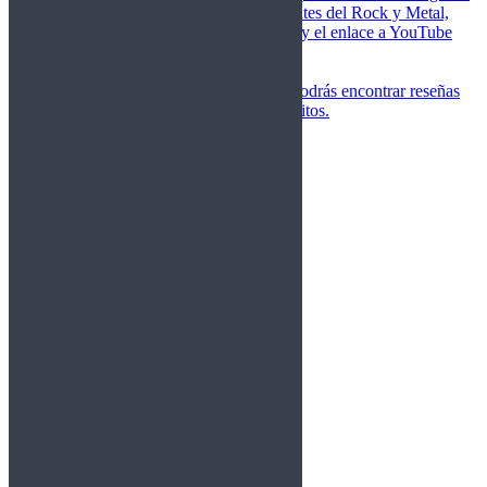
de las canciones más importantes del Rock y Metal,
junto a una breve descripción y el enlace a YouTube
para oírlos.
Underground
Discografías
En esta sección podrás encontrar reseñas
agrupadas de tus grupos favoritos.
Gamma Ray
Blind Guardian
Metallica
Redemption
Saratoga
Vanden Plas
Entrevistas
Nacionales
Entrevistas Audio/Vídeo
Internacionales
Español
English
Vídeos
Vídeos Nacional
Videos Internacional
Destacados Semanal
Conciertos
Crónicas
Álbumes de fotos