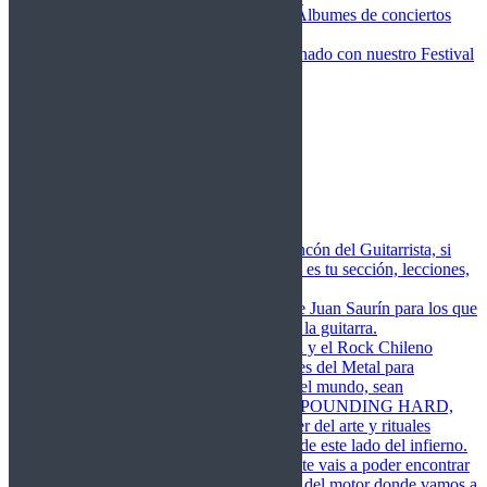
Fotos Conciertos 2026
Álbumes de conciertos
Fotos Conciertos 2027
FestivalDDM
Todas lo relacionado con nuestro Festival
Dioses del Metal
Agenda
Conciertos destacados
Actualidad
Noticias
Detector de Rock
Próximos Lanzamientos
Rockfemérides
Fragua
Cuerdas de Acero
Este es el rincón del Guitarrista, si
amas las cuerdas de acero esta es tu sección, lecciones,
libros, vídeos, consejos…
Cuerdas de Saurín
Consejos de Juan Saurín para los que
se inician en el aprendizaje de la guitarra.
POUNDING HARD
El Metal y el Rock Chileno
levanta su Estandarte en Dioses del Metal para
Glorificar las Hordas del fin del mundo, sean
Bienvenidos y Bienvenidas a POUNDING HARD,
sección que manifiesta el poder del arte y rituales
oscuros de la música extrema de este lado del infierno.
Dioses del Motor
Semanalmente vais a poder encontrar
un artículo sobre la actualidad del motor donde vamos a