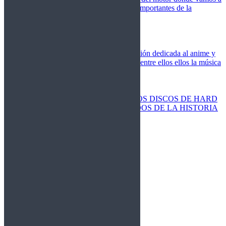
cubrir las competiciones más importantes de la
temporada,
Cine
Novedades
Clásicos
El Otaku Metalero
Nueva sección dedicada al anime y
todos elementos que engloba, entre ellos ellos la música
Metal.
Discos Especiales
Buenos discos
Discos más vendidos
LOS DISCOS DE HARD
ROCK MÁS VENDIDOS DE LA HISTORIA
Discos resucitados
Sorteos
Activos
Cerrados
La Fragua
Libros
Agenda
Leyenda
Historia
Staff
Contacto