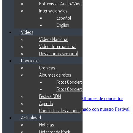
Blind Guardian
Entrevistas Audio/Vídeo
Metallica
Internacionales
Redemption
Español
Saratoga
Vanden Plas
English
Entrevistas
Vídeos
Nacionales
Vídeos Nacional
Entrevistas Audio/Vídeo
Internacionales
Videos Internacional
Español
Destacados Semanal
English
Conciertos
Vídeos
Vídeos Nacional
Crónicas
Videos Internacional
Álbumes de fotos
Destacados Semanal
Fotos Conciertos 2026
Conciertos
Crónicas
Fotos Conciertos 2027
Álbumes de fotos
FestivalDDM
Fotos Conciertos 2026
Álbumes de conciertos
Agenda
Fotos Conciertos 2027
FestivalDDM
Todas lo relacionado con nuestro Festival
Conciertos destacados
Dioses del Metal
Actualidad
Agenda
Noticias
Conciertos destacados
Actualidad
Detector de Rock