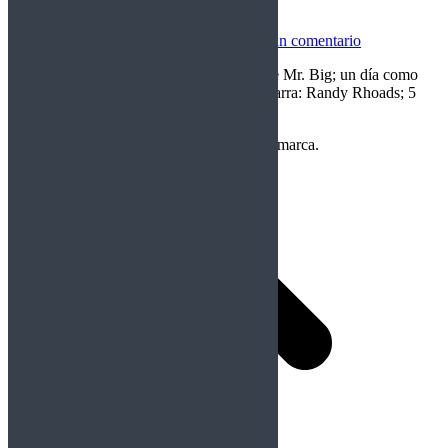
Rockfemérides 19 marzo
Rockfemérides
Por
Crom
19/03/2026
Deja un comentario
Hoy cumple años Billy Sheehan, bajista de Mr. Big; un día como
hoy de 1982 fallece una leyenda de la guitarra: Randy Rhoads; 5
años después de la muerte de…
Copyright Perteneciente a cada Banda y/o marca.