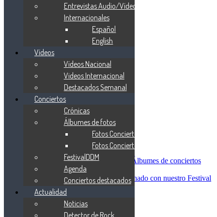
Blind Guardian
Entrevistas Audio/Vídeo
Metallica
Internacionales
Redemption
Español
Saratoga
Vanden Plas
English
Entrevistas
Vídeos
Nacionales
Vídeos Nacional
Entrevistas Audio/Vídeo
Internacionales
Videos Internacional
Español
Destacados Semanal
English
Conciertos
Vídeos
Vídeos Nacional
Crónicas
Videos Internacional
Álbumes de fotos
Destacados Semanal
Fotos Conciertos 2026
Conciertos
Crónicas
Fotos Conciertos 2027
Álbumes de fotos
FestivalDDM
Fotos Conciertos 2026
Álbumes de conciertos
Agenda
Fotos Conciertos 2027
FestivalDDM
Todas lo relacionado con nuestro Festival
Conciertos destacados
Dioses del Metal
Actualidad
Agenda
Noticias
Conciertos destacados
Actualidad
Detector de Rock