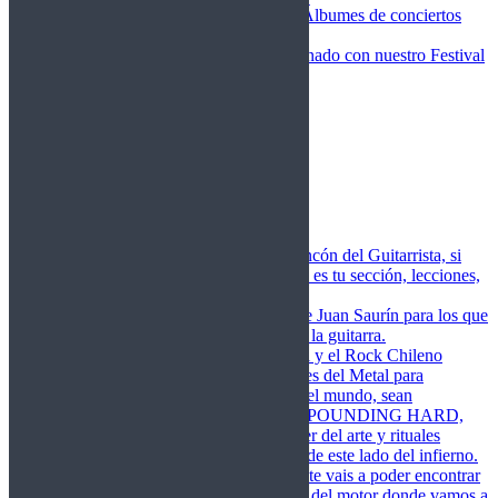
Fotos Conciertos 2026
Álbumes de conciertos
Fotos Conciertos 2027
FestivalDDM
Todas lo relacionado con nuestro Festival
Dioses del Metal
Agenda
Conciertos destacados
Actualidad
Noticias
Detector de Rock
Próximos Lanzamientos
Rockfemérides
Fragua
Cuerdas de Acero
Este es el rincón del Guitarrista, si
amas las cuerdas de acero esta es tu sección, lecciones,
libros, vídeos, consejos…
Cuerdas de Saurín
Consejos de Juan Saurín para los que
se inician en el aprendizaje de la guitarra.
POUNDING HARD
El Metal y el Rock Chileno
levanta su Estandarte en Dioses del Metal para
Glorificar las Hordas del fin del mundo, sean
Bienvenidos y Bienvenidas a POUNDING HARD,
sección que manifiesta el poder del arte y rituales
oscuros de la música extrema de este lado del infierno.
Dioses del Motor
Semanalmente vais a poder encontrar
un artículo sobre la actualidad del motor donde vamos a