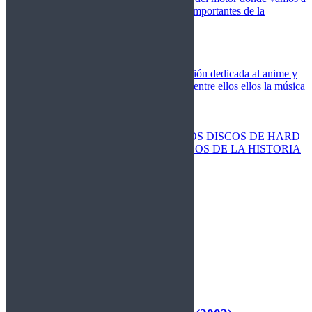
cubrir las competiciones más importantes de la
temporada,
Cine
Novedades
Clásicos
El Otaku Metalero
Nueva sección dedicada al anime y
todos elementos que engloba, entre ellos ellos la música
Metal.
Discos Especiales
Buenos discos
Discos más vendidos
LOS DISCOS DE HARD
ROCK MÁS VENDIDOS DE LA HISTORIA
Discos resucitados
Sorteos
Activos
Cerrados
La Fragua
Libros
Agenda
Leyenda
Historia
Staff
Contacto