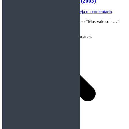
Gothika: en compañía del miedo (2003)
Clásicos
Por
christian darchez
19/04/2026
Deja un comentario
Calificación: 6,50/10 Género: terror/suspenso “Mas vale sola…”
Reseña de Christian Dárchez
Copyright Perteneciente a cada Banda y/o marca.