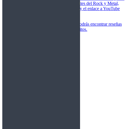
de las canciones más importantes del Rock y Metal,
junto a una breve descripción y el enlace a YouTube
para oírlos.
Underground
Discografías
En esta sección podrás encontrar reseñas
agrupadas de tus grupos favoritos.
Gamma Ray
Blind Guardian
Metallica
Redemption
Saratoga
Vanden Plas
Entrevistas
Nacionales
Entrevistas Audio/Vídeo
Internacionales
Español
English
Vídeos
Vídeos Nacional
Videos Internacional
Destacados Semanal
Conciertos
Crónicas
Álbumes de fotos