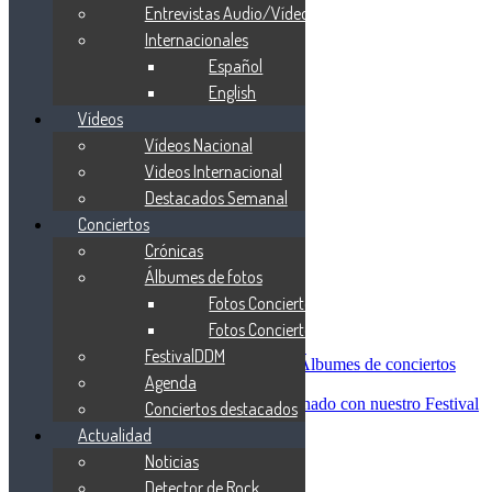
Blind Guardian
Entrevistas Audio/Vídeo
Metallica
Internacionales
Redemption
Español
Saratoga
Vanden Plas
English
Entrevistas
Vídeos
Nacionales
Vídeos Nacional
Entrevistas Audio/Vídeo
Internacionales
Videos Internacional
Español
Destacados Semanal
English
Conciertos
Vídeos
Vídeos Nacional
Crónicas
Videos Internacional
Álbumes de fotos
Destacados Semanal
Fotos Conciertos 2026
Conciertos
Crónicas
Fotos Conciertos 2027
Álbumes de fotos
FestivalDDM
Fotos Conciertos 2026
Álbumes de conciertos
Agenda
Fotos Conciertos 2027
FestivalDDM
Todas lo relacionado con nuestro Festival
Conciertos destacados
Dioses del Metal
Actualidad
Agenda
Noticias
Conciertos destacados
Actualidad
Detector de Rock