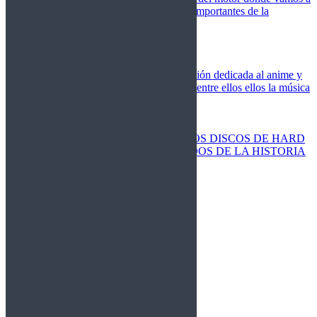
cubrir las competiciones más importantes de la
temporada,
Cine
Novedades
Clásicos
El Otaku Metalero
Nueva sección dedicada al anime y
todos elementos que engloba, entre ellos ellos la música
Metal.
Discos Especiales
Buenos discos
Discos más vendidos
LOS DISCOS DE HARD
ROCK MÁS VENDIDOS DE LA HISTORIA
Discos resucitados
Sorteos
Activos
Cerrados
La Fragua
Libros
Agenda
Leyenda
Historia
Staff
Contacto