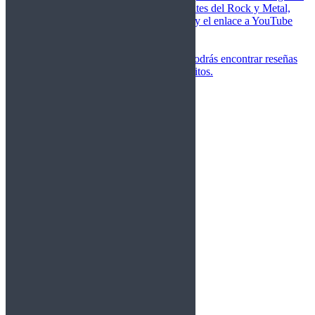
de las canciones más importantes del Rock y Metal,
junto a una breve descripción y el enlace a YouTube
para oírlos.
Underground
Discografías
En esta sección podrás encontrar reseñas
agrupadas de tus grupos favoritos.
Gamma Ray
Blind Guardian
Metallica
Redemption
Saratoga
Vanden Plas
Entrevistas
Nacionales
Entrevistas Audio/Vídeo
Internacionales
Español
English
Vídeos
Vídeos Nacional
Videos Internacional
Destacados Semanal
Conciertos
Crónicas
Álbumes de fotos