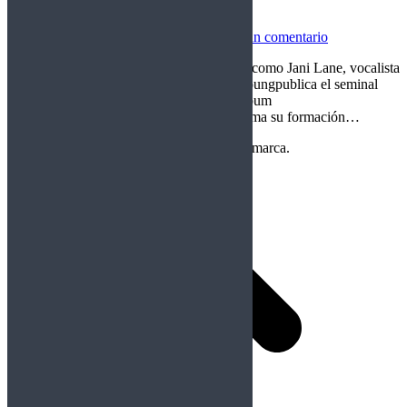
Rockfemérides 1 Febrero
Rockfemérides
Por
Crom
01/02/2026
Deja un comentario
Un día como hoy nacen figuras esenciales como Jani Lane, vocalista
y principal compositor de Warrant, Neil Youngpublica el seminal
Harvest, Tesla edita su exitoso segundo álbum
The Great Radio Controversy, Accept retoma su formación…
Copyright Perteneciente a cada Banda y/o marca.