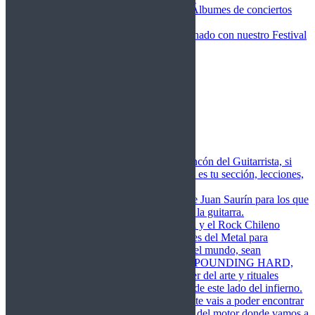
Fotos Conciertos 2026
Álbumes de conciertos
Fotos Conciertos 2027
FestivalDDM
Todas lo relacionado con nuestro Festival
Dioses del Metal
Agenda
Conciertos destacados
Actualidad
Noticias
Detector de Rock
Próximos Lanzamientos
Rockfemérides
Fragua
Cuerdas de Acero
Este es el rincón del Guitarrista, si
amas las cuerdas de acero esta es tu sección, lecciones,
libros, vídeos, consejos…
Cuerdas de Saurín
Consejos de Juan Saurín para los que
se inician en el aprendizaje de la guitarra.
POUNDING HARD
El Metal y el Rock Chileno
levanta su Estandarte en Dioses del Metal para
Glorificar las Hordas del fin del mundo, sean
Bienvenidos y Bienvenidas a POUNDING HARD,
sección que manifiesta el poder del arte y rituales
oscuros de la música extrema de este lado del infierno.
Dioses del Motor
Semanalmente vais a poder encontrar
un artículo sobre la actualidad del motor donde vamos a