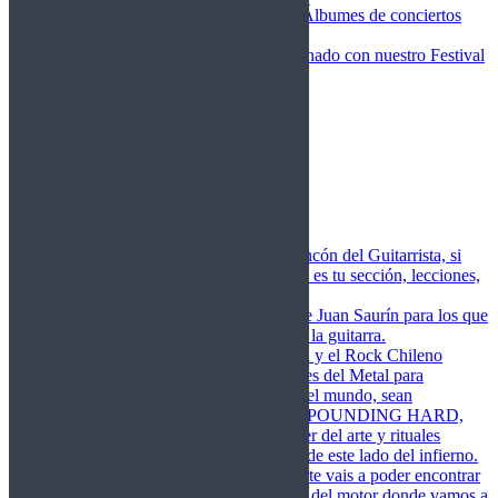
Fotos Conciertos 2026
Álbumes de conciertos
Fotos Conciertos 2027
FestivalDDM
Todas lo relacionado con nuestro Festival
Dioses del Metal
Agenda
Conciertos destacados
Actualidad
Noticias
Detector de Rock
Próximos Lanzamientos
Rockfemérides
Fragua
Cuerdas de Acero
Este es el rincón del Guitarrista, si
amas las cuerdas de acero esta es tu sección, lecciones,
libros, vídeos, consejos…
Cuerdas de Saurín
Consejos de Juan Saurín para los que
se inician en el aprendizaje de la guitarra.
POUNDING HARD
El Metal y el Rock Chileno
levanta su Estandarte en Dioses del Metal para
Glorificar las Hordas del fin del mundo, sean
Bienvenidos y Bienvenidas a POUNDING HARD,
sección que manifiesta el poder del arte y rituales
oscuros de la música extrema de este lado del infierno.
Dioses del Motor
Semanalmente vais a poder encontrar
un artículo sobre la actualidad del motor donde vamos a