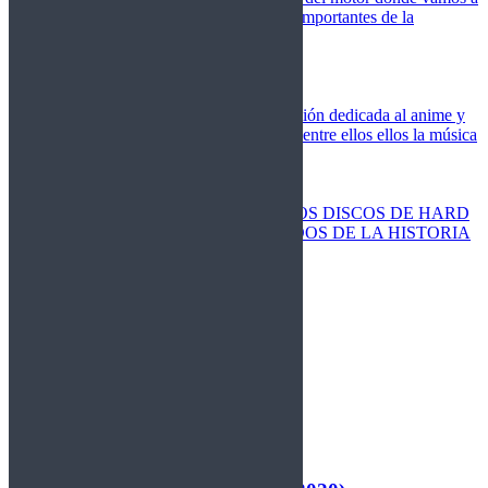
cubrir las competiciones más importantes de la
temporada,
Cine
Novedades
Clásicos
El Otaku Metalero
Nueva sección dedicada al anime y
todos elementos que engloba, entre ellos ellos la música
Metal.
Discos Especiales
Buenos discos
Discos más vendidos
LOS DISCOS DE HARD
ROCK MÁS VENDIDOS DE LA HISTORIA
Discos resucitados
Sorteos
Activos
Cerrados
La Fragua
Libros
Agenda
Leyenda
Historia
Staff
Contacto