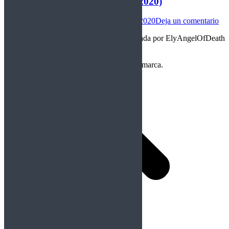
Wolfheart – Wolves Of Karelia (2020)
Internacional
Por
ElyAngelOfDeath
24/04/2020
Deja un comentario
«Lobos con ganas de aullar» Crítica realizada por ElyAngelOfDeath
Melodic Death/Winter Metal – Finlandia
Copyright Perteneciente a cada Banda y/o marca.