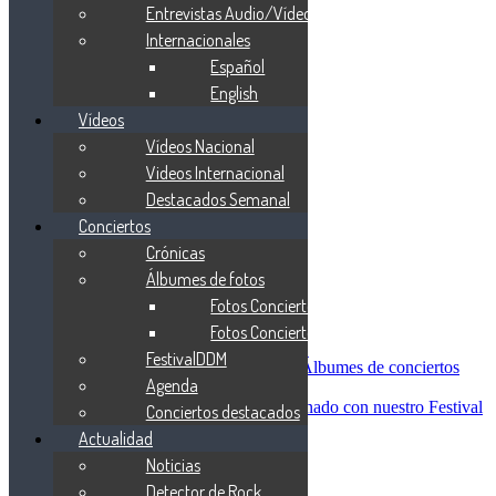
Blind Guardian
Entrevistas Audio/Vídeo
Metallica
Internacionales
Redemption
Español
Saratoga
Vanden Plas
English
Entrevistas
Vídeos
Nacionales
Vídeos Nacional
Entrevistas Audio/Vídeo
Internacionales
Videos Internacional
Español
Destacados Semanal
English
Conciertos
Vídeos
Vídeos Nacional
Crónicas
Videos Internacional
Álbumes de fotos
Destacados Semanal
Fotos Conciertos 2026
Conciertos
Crónicas
Fotos Conciertos 2027
Álbumes de fotos
FestivalDDM
Fotos Conciertos 2026
Álbumes de conciertos
Agenda
Fotos Conciertos 2027
FestivalDDM
Todas lo relacionado con nuestro Festival
Conciertos destacados
Dioses del Metal
Actualidad
Agenda
Noticias
Conciertos destacados
Actualidad
Detector de Rock