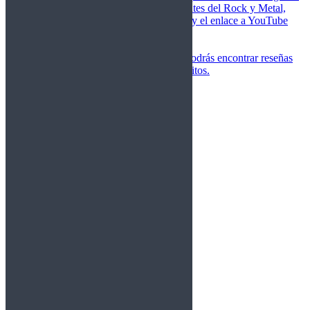
de las canciones más importantes del Rock y Metal,
junto a una breve descripción y el enlace a YouTube
para oírlos.
Underground
Discografías
En esta sección podrás encontrar reseñas
agrupadas de tus grupos favoritos.
Gamma Ray
Blind Guardian
Metallica
Redemption
Saratoga
Vanden Plas
Entrevistas
Nacionales
Entrevistas Audio/Vídeo
Internacionales
Español
English
Vídeos
Vídeos Nacional
Videos Internacional
Destacados Semanal
Conciertos
Crónicas
Álbumes de fotos