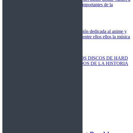
cubrir las competiciones más importantes de la
temporada,
Cine
Novedades
Clásicos
El Otaku Metalero
Nueva sección dedicada al anime y
todos elementos que engloba, entre ellos ellos la música
Metal.
Discos Especiales
Buenos discos
Discos más vendidos
LOS DISCOS DE HARD
ROCK MÁS VENDIDOS DE LA HISTORIA
Discos resucitados
Sorteos
Activos
Cerrados
La Fragua
Libros
Agenda
Leyenda
Historia
Staff
Contacto