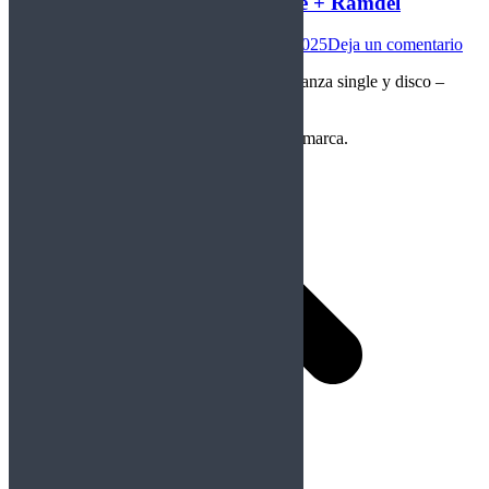
Noticias: Mudvayne + Nightblaze + Ramdel
Actualidad
,
Noticias
Por
Rockberto
11/09/2025
Deja un comentario
Nuevo single de Mudvayne – Nightblaze lanza single y disco –
Ramdel tocan en Madrid. Por Rockberto.
Copyright Perteneciente a cada Banda y/o marca.