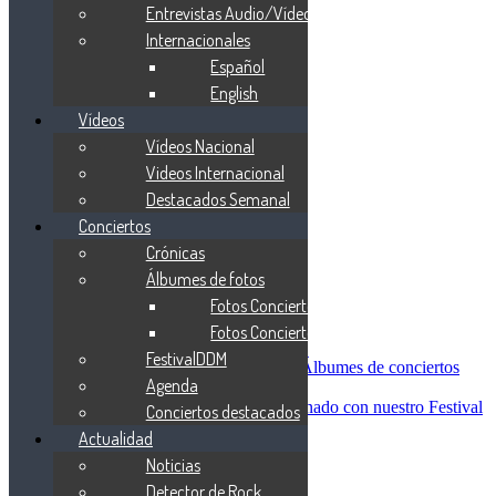
Blind Guardian
Entrevistas Audio/Vídeo
Metallica
Internacionales
Redemption
Español
Saratoga
Vanden Plas
English
Entrevistas
Vídeos
Nacionales
Vídeos Nacional
Entrevistas Audio/Vídeo
Internacionales
Videos Internacional
Español
Destacados Semanal
English
Conciertos
Vídeos
Vídeos Nacional
Crónicas
Videos Internacional
Álbumes de fotos
Destacados Semanal
Fotos Conciertos 2026
Conciertos
Crónicas
Fotos Conciertos 2027
Álbumes de fotos
FestivalDDM
Fotos Conciertos 2026
Álbumes de conciertos
Agenda
Fotos Conciertos 2027
FestivalDDM
Todas lo relacionado con nuestro Festival
Conciertos destacados
Dioses del Metal
Actualidad
Agenda
Noticias
Conciertos destacados
Actualidad
Detector de Rock