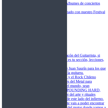
Fotos Conciertos 2026
Álbumes de conciertos
Fotos Conciertos 2027
FestivalDDM
Todas lo relacionado con nuestro Festival
Dioses del Metal
Agenda
Conciertos destacados
Actualidad
Noticias
Detector de Rock
Próximos Lanzamientos
Rockfemérides
Fragua
Cuerdas de Acero
Este es el rincón del Guitarrista, si
amas las cuerdas de acero esta es tu sección, lecciones,
libros, vídeos, consejos…
Cuerdas de Saurín
Consejos de Juan Saurín para los que
se inician en el aprendizaje de la guitarra.
POUNDING HARD
El Metal y el Rock Chileno
levanta su Estandarte en Dioses del Metal para
Glorificar las Hordas del fin del mundo, sean
Bienvenidos y Bienvenidas a POUNDING HARD,
sección que manifiesta el poder del arte y rituales
oscuros de la música extrema de este lado del infierno.
Dioses del Motor
Semanalmente vais a poder encontrar
un artículo sobre la actualidad del motor donde vamos a