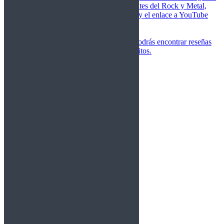
de las canciones más importantes del Rock y Metal,
junto a una breve descripción y el enlace a YouTube
para oírlos.
Underground
Discografías
En esta sección podrás encontrar reseñas
agrupadas de tus grupos favoritos.
Gamma Ray
Blind Guardian
Metallica
Redemption
Saratoga
Vanden Plas
Entrevistas
Nacionales
Entrevistas Audio/Vídeo
Internacionales
Español
English
Vídeos
Vídeos Nacional
Videos Internacional
Destacados Semanal
Conciertos
Crónicas
Álbumes de fotos