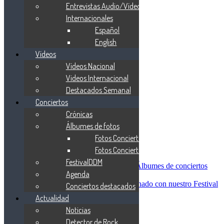
Blind Guardian
Entrevistas Audio/Vídeo
Metallica
Internacionales
Redemption
Español
Saratoga
Vanden Plas
English
Entrevistas
Vídeos
Nacionales
Vídeos Nacional
Entrevistas Audio/Vídeo
Internacionales
Videos Internacional
Español
Destacados Semanal
English
Conciertos
Vídeos
Vídeos Nacional
Crónicas
Videos Internacional
Álbumes de fotos
Destacados Semanal
Fotos Conciertos 2026
Conciertos
Crónicas
Fotos Conciertos 2027
Álbumes de fotos
FestivalDDM
Fotos Conciertos 2026
Álbumes de conciertos
Agenda
Fotos Conciertos 2027
FestivalDDM
Todas lo relacionado con nuestro Festival
Conciertos destacados
Dioses del Metal
Actualidad
Agenda
Noticias
Conciertos destacados
Actualidad
Detector de Rock