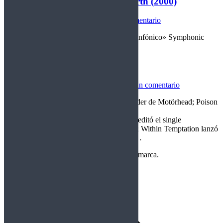
Within Temptation – Mother Earth (2000)
Disco 10
Por
Crom
24/12/2025
Deja un comentario
«25 años de una Obra cumbre del Metal Sinfónico» Symphonic
Metal – Países Bajos Escrita por Crom
Rockfemérides 24 diciembre
Rockfemérides
Por
Crom
24/12/2025
Deja un comentario
Hoy nació Lemmy Kilmister, legendario líder de Motörhead; Poison
alcanzó el nº 1 en EE. UU. con la balada
“Every Rose Has Its Thorn”; Iron Maiden editó el single
“Bring Your Daughter… to the Slaughter”; Within Temptation lanzó
su segundo álbum Mother Earth; Nirvana…
Copyright Perteneciente a cada Banda y/o marca.