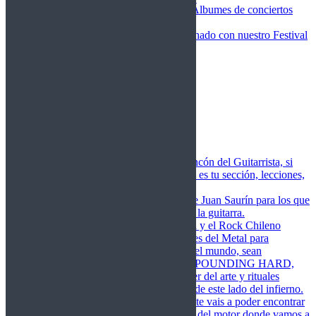
Fotos Conciertos 2026
Álbumes de conciertos
Fotos Conciertos 2027
FestivalDDM
Todas lo relacionado con nuestro Festival
Dioses del Metal
Agenda
Conciertos destacados
Actualidad
Noticias
Detector de Rock
Próximos Lanzamientos
Rockfemérides
Fragua
Cuerdas de Acero
Este es el rincón del Guitarrista, si
amas las cuerdas de acero esta es tu sección, lecciones,
libros, vídeos, consejos…
Cuerdas de Saurín
Consejos de Juan Saurín para los que
se inician en el aprendizaje de la guitarra.
POUNDING HARD
El Metal y el Rock Chileno
levanta su Estandarte en Dioses del Metal para
Glorificar las Hordas del fin del mundo, sean
Bienvenidos y Bienvenidas a POUNDING HARD,
sección que manifiesta el poder del arte y rituales
oscuros de la música extrema de este lado del infierno.
Dioses del Motor
Semanalmente vais a poder encontrar
un artículo sobre la actualidad del motor donde vamos a