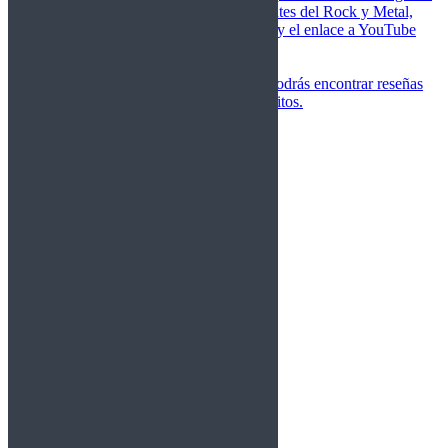
de las canciones más importantes del Rock y Metal,
junto a una breve descripción y el enlace a YouTube
para oírlos.
Underground
Discografías
En esta sección podrás encontrar reseñas
agrupadas de tus grupos favoritos.
Gamma Ray
Blind Guardian
Metallica
Redemption
Saratoga
Vanden Plas
Entrevistas
Nacionales
Entrevistas Audio/Vídeo
Internacionales
Español
English
Vídeos
Vídeos Nacional
Videos Internacional
Destacados Semanal
Conciertos
Crónicas
Álbumes de fotos