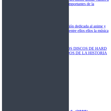
cubrir las competiciones más importantes de la
temporada,
Cine
Novedades
Clásicos
El Otaku Metalero
Nueva sección dedicada al anime y
todos elementos que engloba, entre ellos ellos la música
Metal.
Discos Especiales
Buenos discos
Discos más vendidos
LOS DISCOS DE HARD
ROCK MÁS VENDIDOS DE LA HISTORIA
Discos resucitados
Sorteos
Activos
Cerrados
La Fragua
Libros
Agenda
Leyenda
Historia
Staff
Contacto