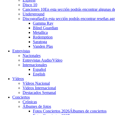
Express
Disco 10
Canciones 10
En esta sección podrás encontrar algunas de
Underground
Discografías
En esta sección podrás encontrar reseñas agr
Gamma Ray
Blind Guardian
Metallica
Redemption
Saratoga
Vanden Plas
Entrevistas
Nacionales
Entrevistas Audio/Vídeo
Internacionales
Español
English
Vídeos
Vídeos Nacional
Videos Internacional
Destacados Semanal
Conciertos
Crónicas
Álbumes de fotos
Fotos Conciertos 2026
Álbumes de conciertos