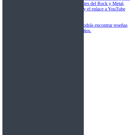
de las canciones más importantes del Rock y Metal,
junto a una breve descripción y el enlace a YouTube
para oírlos.
Underground
Discografías
En esta sección podrás encontrar reseñas
agrupadas de tus grupos favoritos.
Gamma Ray
Blind Guardian
Metallica
Redemption
Saratoga
Vanden Plas
Entrevistas
Nacionales
Entrevistas Audio/Vídeo
Internacionales
Español
English
Vídeos
Vídeos Nacional
Videos Internacional
Destacados Semanal
Conciertos
Crónicas
Álbumes de fotos