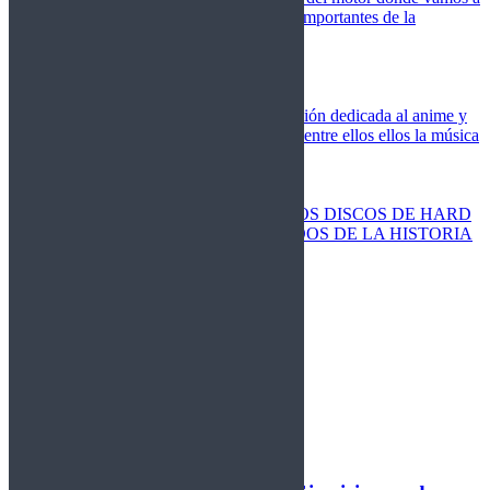
cubrir las competiciones más importantes de la
temporada,
Cine
Novedades
Clásicos
El Otaku Metalero
Nueva sección dedicada al anime y
todos elementos que engloba, entre ellos ellos la música
Metal.
Discos Especiales
Buenos discos
Discos más vendidos
LOS DISCOS DE HARD
ROCK MÁS VENDIDOS DE LA HISTORIA
Discos resucitados
Sorteos
Activos
Cerrados
La Fragua
Libros
Agenda
Leyenda
Historia
Staff
Contacto