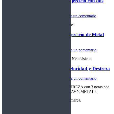
Cuerdas de Acero lección LVII: Ejercicio con dos
escalas menores
Cuerdas de Acero
Por
Crom
09/11/2021
Deja un comentario
Lección 53: Ejercicio con 2 Escalas Menores
Cuerdas de Acero lección LIV: Ejercicio de Metal
Neoclásico
Cuerdas de Acero
Por
Crom
12/10/2021
Deja un comentario
«Ejercicio con la escala principal del Metal Neoclásico»
Cuerdas de Acero lección LIII: Velocidad y Destreza
Cuerdas de Acero
Por
Crom
05/10/2021
Deja un comentario
«EJERCICIO para VELOCIDAD y DESTREZA con 3 notas por
cuerda | 1 ESCALA importante para el HEAVY METAL»
Copyright Perteneciente a cada Banda y/o marca.