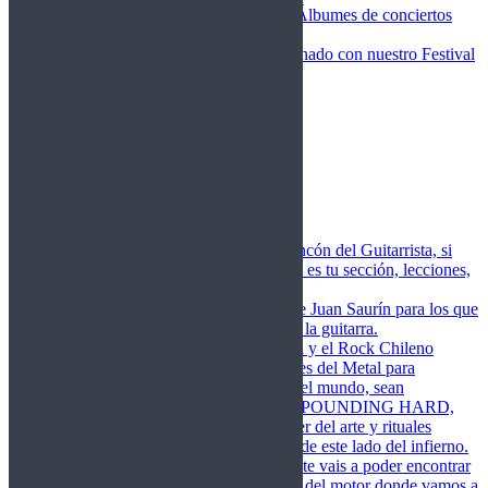
Fotos Conciertos 2026
Álbumes de conciertos
Fotos Conciertos 2027
FestivalDDM
Todas lo relacionado con nuestro Festival
Dioses del Metal
Agenda
Conciertos destacados
Actualidad
Noticias
Detector de Rock
Próximos Lanzamientos
Rockfemérides
Fragua
Cuerdas de Acero
Este es el rincón del Guitarrista, si
amas las cuerdas de acero esta es tu sección, lecciones,
libros, vídeos, consejos…
Cuerdas de Saurín
Consejos de Juan Saurín para los que
se inician en el aprendizaje de la guitarra.
POUNDING HARD
El Metal y el Rock Chileno
levanta su Estandarte en Dioses del Metal para
Glorificar las Hordas del fin del mundo, sean
Bienvenidos y Bienvenidas a POUNDING HARD,
sección que manifiesta el poder del arte y rituales
oscuros de la música extrema de este lado del infierno.
Dioses del Motor
Semanalmente vais a poder encontrar
un artículo sobre la actualidad del motor donde vamos a