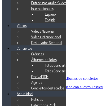
Blind Guardian
Entrevistas Audio/Vídeo
Metallica
Internacionales
Redemption
Español
Saratoga
Vanden Plas
English
Entrevistas
Vídeos
Nacionales
Vídeos Nacional
Entrevistas Audio/Vídeo
Internacionales
Videos Internacional
Español
Destacados Semanal
English
Conciertos
Vídeos
Vídeos Nacional
Crónicas
Videos Internacional
Álbumes de fotos
Destacados Semanal
Fotos Conciertos 2026
Conciertos
Crónicas
Fotos Conciertos 2027
Álbumes de fotos
FestivalDDM
Fotos Conciertos 2026
Álbumes de conciertos
Agenda
Fotos Conciertos 2027
FestivalDDM
Todas lo relacionado con nuestro Festival
Conciertos destacados
Dioses del Metal
Actualidad
Agenda
Noticias
Conciertos destacados
Actualidad
Detector de Rock