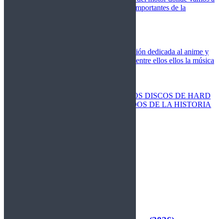
cubrir las competiciones más importantes de la
temporada,
Cine
Novedades
Clásicos
El Otaku Metalero
Nueva sección dedicada al anime y
todos elementos que engloba, entre ellos ellos la música
Metal.
Discos Especiales
Buenos discos
Discos más vendidos
LOS DISCOS DE HARD
ROCK MÁS VENDIDOS DE LA HISTORIA
Discos resucitados
Sorteos
Activos
Cerrados
La Fragua
Libros
Agenda
Leyenda
Historia
Staff
Contacto