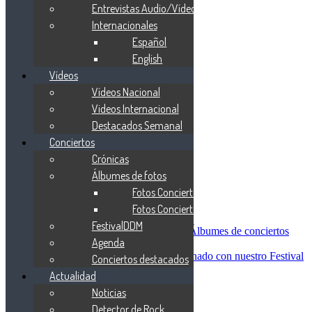
Blind Guardian
Entrevistas Audio/Vídeo
Metallica
Internacionales
Redemption
Español
Saratoga
Vanden Plas
English
Entrevistas
Vídeos
Nacionales
Vídeos Nacional
Entrevistas Audio/Vídeo
Internacionales
Videos Internacional
Español
Destacados Semanal
English
Conciertos
Vídeos
Vídeos Nacional
Crónicas
Videos Internacional
Álbumes de fotos
Destacados Semanal
Fotos Conciertos 2026
Conciertos
Crónicas
Fotos Conciertos 2027
Álbumes de fotos
FestivalDDM
Fotos Conciertos 2026
Álbumes de conciertos
Agenda
Fotos Conciertos 2027
FestivalDDM
Todas lo relacionado con nuestro Festival
Conciertos destacados
Dioses del Metal
Actualidad
Agenda
Noticias
Conciertos destacados
Actualidad
Detector de Rock