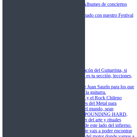
Fotos Conciertos 2026
Álbumes de conciertos
Fotos Conciertos 2027
FestivalDDM
Todas lo relacionado con nuestro Festival
Dioses del Metal
Agenda
Conciertos destacados
Actualidad
Noticias
Detector de Rock
Próximos Lanzamientos
Rockfemérides
Fragua
Cuerdas de Acero
Este es el rincón del Guitarrista, si
amas las cuerdas de acero esta es tu sección, lecciones,
libros, vídeos, consejos…
Cuerdas de Saurín
Consejos de Juan Saurín para los que
se inician en el aprendizaje de la guitarra.
POUNDING HARD
El Metal y el Rock Chileno
levanta su Estandarte en Dioses del Metal para
Glorificar las Hordas del fin del mundo, sean
Bienvenidos y Bienvenidas a POUNDING HARD,
sección que manifiesta el poder del arte y rituales
oscuros de la música extrema de este lado del infierno.
Dioses del Motor
Semanalmente vais a poder encontrar
un artículo sobre la actualidad del motor donde vamos a