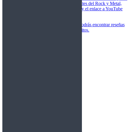
de las canciones más importantes del Rock y Metal,
junto a una breve descripción y el enlace a YouTube
para oírlos.
Underground
Discografías
En esta sección podrás encontrar reseñas
agrupadas de tus grupos favoritos.
Gamma Ray
Blind Guardian
Metallica
Redemption
Saratoga
Vanden Plas
Entrevistas
Nacionales
Entrevistas Audio/Vídeo
Internacionales
Español
English
Vídeos
Vídeos Nacional
Videos Internacional
Destacados Semanal
Conciertos
Crónicas
Álbumes de fotos