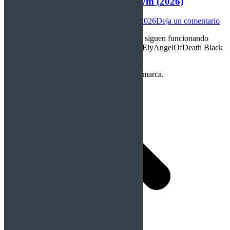
Death Dies – Maledicti In Aeternvm (2026)
Internacional
Por
ElyAngelOfDeath
25/04/2026
Deja un comentario
«Los sonidos más clásicos del Black Metal siguen funcionando
incluso a día de hoy» Crítica realizada por ElyAngelOfDeath Black
Metal – Italia
Copyright Perteneciente a cada Banda y/o marca.