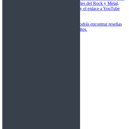
de las canciones más importantes del Rock y Metal,
junto a una breve descripción y el enlace a YouTube
para oírlos.
Underground
Discografías
En esta sección podrás encontrar reseñas
agrupadas de tus grupos favoritos.
Gamma Ray
Blind Guardian
Metallica
Redemption
Saratoga
Vanden Plas
Entrevistas
Nacionales
Entrevistas Audio/Vídeo
Internacionales
Español
English
Vídeos
Vídeos Nacional
Videos Internacional
Destacados Semanal
Conciertos
Crónicas
Álbumes de fotos