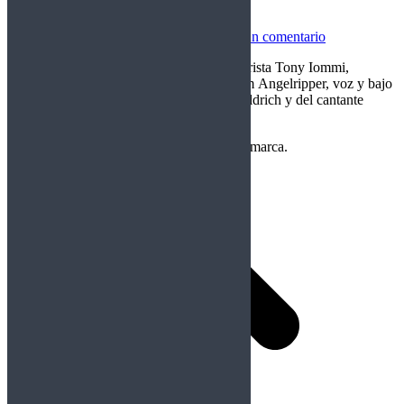
Rockfemérides 19 febrero
Rockfemérides
Por
Crom
19/02/2026
Deja un comentario
Hoy celebramos los cumpleaños del guitarrista Tony Iommi,
fundador y alma de Black Sabbath; de Tom Angelripper, voz y bajo
de Sodom; del virtuoso guitarrista Doug Aldrich y del cantante
Joacim Cans, frontman de Hammerfall. …
Copyright Perteneciente a cada Banda y/o marca.