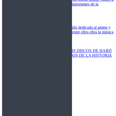
cubrir las competiciones más importantes de la
temporada,
Cine
Novedades
Clásicos
El Otaku Metalero
Nueva sección dedicada al anime y
todos elementos que engloba, entre ellos ellos la música
Metal.
Discos Especiales
Buenos discos
Discos más vendidos
LOS DISCOS DE HARD
ROCK MÁS VENDIDOS DE LA HISTORIA
Discos resucitados
Sorteos
Activos
Cerrados
La Fragua
Libros
Agenda
Leyenda
Historia
Staff
Contacto