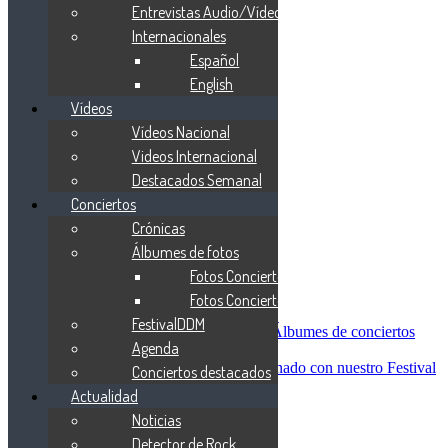
Blind Guardian
Entrevistas Audio/Vídeo
Metallica
Internacionales
Redemption
Español
Saratoga
Vanden Plas
English
Entrevistas
Vídeos
Nacionales
Vídeos Nacional
Entrevistas Audio/Vídeo
Internacionales
Videos Internacional
Español
Destacados Semanal
English
Conciertos
Vídeos
Vídeos Nacional
Crónicas
Videos Internacional
Álbumes de fotos
Destacados Semanal
Fotos Conciertos 2026
Conciertos
Crónicas
Fotos Conciertos 2027
Álbumes de fotos
FestivalDDM
Fotos Conciertos 2026
Álbumes de conciertos
Agenda
Fotos Conciertos 2027
FestivalDDM
Todas lo relacionado con nuestro Festival
Conciertos destacados
Dioses del Metal
Actualidad
Agenda
Noticias
Conciertos destacados
Actualidad
Detector de Rock