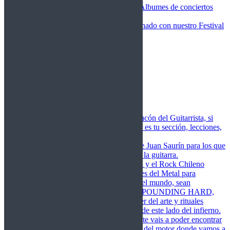
Fotos Conciertos 2026
Álbumes de conciertos
Fotos Conciertos 2027
FestivalDDM
Todas lo relacionado con nuestro Festival
Dioses del Metal
Agenda
Conciertos destacados
Actualidad
Noticias
Detector de Rock
Próximos Lanzamientos
Rockfemérides
Fragua
Cuerdas de Acero
Este es el rincón del Guitarrista, si
amas las cuerdas de acero esta es tu sección, lecciones,
libros, vídeos, consejos…
Cuerdas de Saurín
Consejos de Juan Saurín para los que
se inician en el aprendizaje de la guitarra.
POUNDING HARD
El Metal y el Rock Chileno
levanta su Estandarte en Dioses del Metal para
Glorificar las Hordas del fin del mundo, sean
Bienvenidos y Bienvenidas a POUNDING HARD,
sección que manifiesta el poder del arte y rituales
oscuros de la música extrema de este lado del infierno.
Dioses del Motor
Semanalmente vais a poder encontrar
un artículo sobre la actualidad del motor donde vamos a