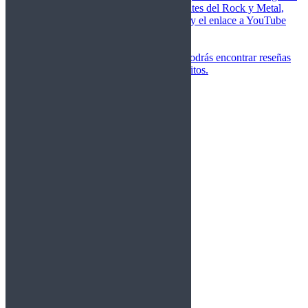
de las canciones más importantes del Rock y Metal,
junto a una breve descripción y el enlace a YouTube
para oírlos.
Underground
Discografías
En esta sección podrás encontrar reseñas
agrupadas de tus grupos favoritos.
Gamma Ray
Blind Guardian
Metallica
Redemption
Saratoga
Vanden Plas
Entrevistas
Nacionales
Entrevistas Audio/Vídeo
Internacionales
Español
English
Vídeos
Vídeos Nacional
Videos Internacional
Destacados Semanal
Conciertos
Crónicas
Álbumes de fotos