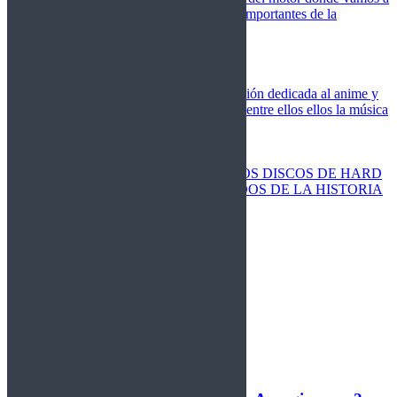
cubrir las competiciones más importantes de la
temporada,
Cine
Novedades
Clásicos
El Otaku Metalero
Nueva sección dedicada al anime y
todos elementos que engloba, entre ellos ellos la música
Metal.
Discos Especiales
Buenos discos
Discos más vendidos
LOS DISCOS DE HARD
ROCK MÁS VENDIDOS DE LA HISTORIA
Discos resucitados
Sorteos
Activos
Cerrados
La Fragua
Libros
Agenda
Leyenda
Historia
Staff
Contacto