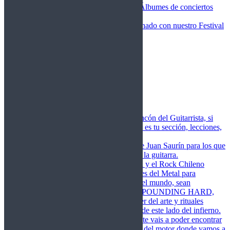
Fotos Conciertos 2026
Álbumes de conciertos
Fotos Conciertos 2027
FestivalDDM
Todas lo relacionado con nuestro Festival
Dioses del Metal
Agenda
Conciertos destacados
Actualidad
Noticias
Detector de Rock
Próximos Lanzamientos
Rockfemérides
Fragua
Cuerdas de Acero
Este es el rincón del Guitarrista, si
amas las cuerdas de acero esta es tu sección, lecciones,
libros, vídeos, consejos…
Cuerdas de Saurín
Consejos de Juan Saurín para los que
se inician en el aprendizaje de la guitarra.
POUNDING HARD
El Metal y el Rock Chileno
levanta su Estandarte en Dioses del Metal para
Glorificar las Hordas del fin del mundo, sean
Bienvenidos y Bienvenidas a POUNDING HARD,
sección que manifiesta el poder del arte y rituales
oscuros de la música extrema de este lado del infierno.
Dioses del Motor
Semanalmente vais a poder encontrar
un artículo sobre la actualidad del motor donde vamos a