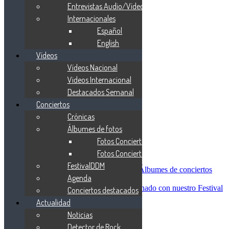
Blind Guardian
Entrevistas Audio/Vídeo
Metallica
Internacionales
Redemption
Español
Saratoga
Vanden Plas
English
Entrevistas
Vídeos
Nacionales
Vídeos Nacional
Entrevistas Audio/Vídeo
Internacionales
Videos Internacional
Español
Destacados Semanal
English
Conciertos
Vídeos
Vídeos Nacional
Crónicas
Videos Internacional
Álbumes de fotos
Destacados Semanal
Fotos Conciertos 2026
Conciertos
Crónicas
Fotos Conciertos 2027
Álbumes de fotos
FestivalDDM
Fotos Conciertos 2026
Álbumes de conciertos
Agenda
Fotos Conciertos 2027
FestivalDDM
Todas lo relacionado con nuestro Festival
Conciertos destacados
Dioses del Metal
Actualidad
Agenda
Noticias
Conciertos destacados
Actualidad
Detector de Rock