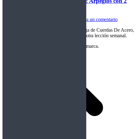
Cuerdas De Acero lección XXXII: Arpegios con 2
cuerdas con Sweep Picking
Cuerdas de Acero
Por
Crom
04/05/2021
Deja un comentario
Saludos amigos y bienvenidos a otra entrega de Cuerdas De Acero,
mi nombre es Sebastián Salinas y te traigo otra lección semanal.
Copyright Perteneciente a cada Banda y/o marca.