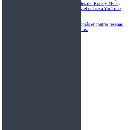
de las canciones más importantes del Rock y Metal,
junto a una breve descripción y el enlace a YouTube
para oírlos.
Underground
Discografías
En esta sección podrás encontrar reseñas
agrupadas de tus grupos favoritos.
Gamma Ray
Blind Guardian
Metallica
Redemption
Saratoga
Vanden Plas
Entrevistas
Nacionales
Entrevistas Audio/Vídeo
Internacionales
Español
English
Vídeos
Vídeos Nacional
Videos Internacional
Destacados Semanal
Conciertos
Crónicas
Álbumes de fotos