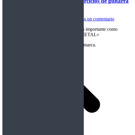
Cuerdas de Acero lección LV: Ejercicios de guitarra
rítmica
Cuerdas de Acero
Por
Crom
25/10/2021
Deja un comentario
«EJERCITAR tu guitarra RÍTMICA es tan importante como
practicar SOLOS | Aplicado al POWER METAL»
Copyright Perteneciente a cada Banda y/o marca.