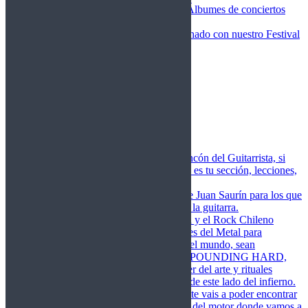
Fotos Conciertos 2026
Álbumes de conciertos
Fotos Conciertos 2027
FestivalDDM
Todas lo relacionado con nuestro Festival
Dioses del Metal
Agenda
Conciertos destacados
Actualidad
Noticias
Detector de Rock
Próximos Lanzamientos
Rockfemérides
Fragua
Cuerdas de Acero
Este es el rincón del Guitarrista, si
amas las cuerdas de acero esta es tu sección, lecciones,
libros, vídeos, consejos…
Cuerdas de Saurín
Consejos de Juan Saurín para los que
se inician en el aprendizaje de la guitarra.
POUNDING HARD
El Metal y el Rock Chileno
levanta su Estandarte en Dioses del Metal para
Glorificar las Hordas del fin del mundo, sean
Bienvenidos y Bienvenidas a POUNDING HARD,
sección que manifiesta el poder del arte y rituales
oscuros de la música extrema de este lado del infierno.
Dioses del Motor
Semanalmente vais a poder encontrar
un artículo sobre la actualidad del motor donde vamos a