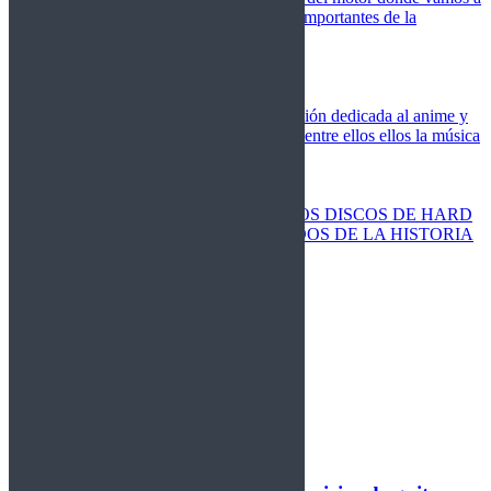
cubrir las competiciones más importantes de la
temporada,
Cine
Novedades
Clásicos
El Otaku Metalero
Nueva sección dedicada al anime y
todos elementos que engloba, entre ellos ellos la música
Metal.
Discos Especiales
Buenos discos
Discos más vendidos
LOS DISCOS DE HARD
ROCK MÁS VENDIDOS DE LA HISTORIA
Discos resucitados
Sorteos
Activos
Cerrados
La Fragua
Libros
Agenda
Leyenda
Historia
Staff
Contacto