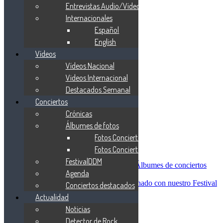
Blind Guardian
Entrevistas Audio/Vídeo
Metallica
Internacionales
Redemption
Español
Saratoga
Vanden Plas
English
Entrevistas
Vídeos
Nacionales
Vídeos Nacional
Entrevistas Audio/Vídeo
Internacionales
Videos Internacional
Español
Destacados Semanal
English
Conciertos
Vídeos
Vídeos Nacional
Crónicas
Videos Internacional
Álbumes de fotos
Destacados Semanal
Fotos Conciertos 2026
Conciertos
Crónicas
Fotos Conciertos 2027
Álbumes de fotos
FestivalDDM
Fotos Conciertos 2026
Álbumes de conciertos
Agenda
Fotos Conciertos 2027
FestivalDDM
Todas lo relacionado con nuestro Festival
Conciertos destacados
Dioses del Metal
Actualidad
Agenda
Noticias
Conciertos destacados
Actualidad
Detector de Rock