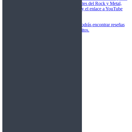
de las canciones más importantes del Rock y Metal,
junto a una breve descripción y el enlace a YouTube
para oírlos.
Underground
Discografías
En esta sección podrás encontrar reseñas
agrupadas de tus grupos favoritos.
Gamma Ray
Blind Guardian
Metallica
Redemption
Saratoga
Vanden Plas
Entrevistas
Nacionales
Entrevistas Audio/Vídeo
Internacionales
Español
English
Vídeos
Vídeos Nacional
Videos Internacional
Destacados Semanal
Conciertos
Crónicas
Álbumes de fotos