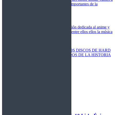
cubrir las competiciones más importantes de la
temporada,
Cine
Novedades
Clásicos
El Otaku Metalero
Nueva sección dedicada al anime y
todos elementos que engloba, entre ellos ellos la música
Metal.
Discos Especiales
Buenos discos
Discos más vendidos
LOS DISCOS DE HARD
ROCK MÁS VENDIDOS DE LA HISTORIA
Discos resucitados
Sorteos
Activos
Cerrados
La Fragua
Libros
Agenda
Leyenda
Historia
Staff
Contacto