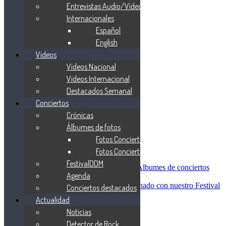
Blind Guardian
Entrevistas Audio/Vídeo
Metallica
Internacionales
Redemption
Español
Saratoga
Vanden Plas
English
Entrevistas
Vídeos
Nacionales
Vídeos Nacional
Entrevistas Audio/Vídeo
Internacionales
Videos Internacional
Español
Destacados Semanal
English
Conciertos
Vídeos
Vídeos Nacional
Crónicas
Videos Internacional
Álbumes de fotos
Destacados Semanal
Fotos Conciertos 2026
Conciertos
Crónicas
Fotos Conciertos 2027
Álbumes de fotos
FestivalDDM
Fotos Conciertos 2026
Álbumes de conciertos
Agenda
Fotos Conciertos 2027
FestivalDDM
Todas lo relacionado con nuestro Festival
Conciertos destacados
Dioses del Metal
Actualidad
Agenda
Noticias
Conciertos destacados
Actualidad
Detector de Rock