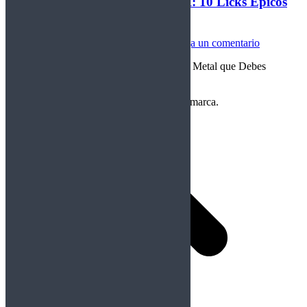
Cuerdas de Acero, Lección CXCI: 10 Licks Épicos
de Heavy Metal
Cuerdas de Acero
Por
Crom
14/05/2024
Deja un comentario
Lección CXCI: 10 Licks Épicos de Heavy Metal que Debes
Aprender
Copyright Perteneciente a cada Banda y/o marca.