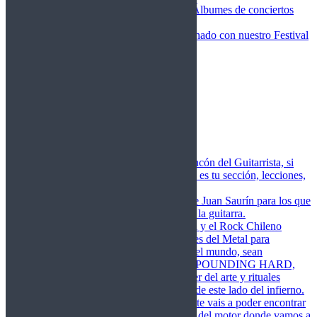
Fotos Conciertos 2026
Álbumes de conciertos
Fotos Conciertos 2027
FestivalDDM
Todas lo relacionado con nuestro Festival
Dioses del Metal
Agenda
Conciertos destacados
Actualidad
Noticias
Detector de Rock
Próximos Lanzamientos
Rockfemérides
Fragua
Cuerdas de Acero
Este es el rincón del Guitarrista, si
amas las cuerdas de acero esta es tu sección, lecciones,
libros, vídeos, consejos…
Cuerdas de Saurín
Consejos de Juan Saurín para los que
se inician en el aprendizaje de la guitarra.
POUNDING HARD
El Metal y el Rock Chileno
levanta su Estandarte en Dioses del Metal para
Glorificar las Hordas del fin del mundo, sean
Bienvenidos y Bienvenidas a POUNDING HARD,
sección que manifiesta el poder del arte y rituales
oscuros de la música extrema de este lado del infierno.
Dioses del Motor
Semanalmente vais a poder encontrar
un artículo sobre la actualidad del motor donde vamos a