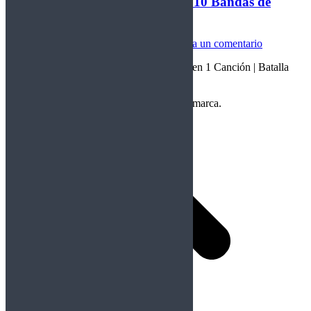
Cuerdas de Acero, Lección CLV: 10 Bandas de
Power Metal en 1 Canción
Cuerdas de Acero
Por
Crom
15/11/2023
Deja un comentario
Lección CLV: 10 Bandas de Power Metal en 1 Canción | Batalla
Épica
Copyright Perteneciente a cada Banda y/o marca.