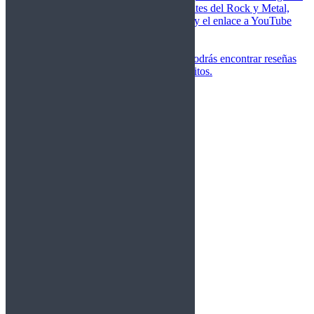
de las canciones más importantes del Rock y Metal,
junto a una breve descripción y el enlace a YouTube
para oírlos.
Underground
Discografías
En esta sección podrás encontrar reseñas
agrupadas de tus grupos favoritos.
Gamma Ray
Blind Guardian
Metallica
Redemption
Saratoga
Vanden Plas
Entrevistas
Nacionales
Entrevistas Audio/Vídeo
Internacionales
Español
English
Vídeos
Vídeos Nacional
Videos Internacional
Destacados Semanal
Conciertos
Crónicas
Álbumes de fotos