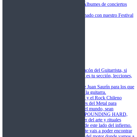
Fotos Conciertos 2026
Álbumes de conciertos
Fotos Conciertos 2027
FestivalDDM
Todas lo relacionado con nuestro Festival
Dioses del Metal
Agenda
Conciertos destacados
Actualidad
Noticias
Detector de Rock
Próximos Lanzamientos
Rockfemérides
Fragua
Cuerdas de Acero
Este es el rincón del Guitarrista, si
amas las cuerdas de acero esta es tu sección, lecciones,
libros, vídeos, consejos…
Cuerdas de Saurín
Consejos de Juan Saurín para los que
se inician en el aprendizaje de la guitarra.
POUNDING HARD
El Metal y el Rock Chileno
levanta su Estandarte en Dioses del Metal para
Glorificar las Hordas del fin del mundo, sean
Bienvenidos y Bienvenidas a POUNDING HARD,
sección que manifiesta el poder del arte y rituales
oscuros de la música extrema de este lado del infierno.
Dioses del Motor
Semanalmente vais a poder encontrar
un artículo sobre la actualidad del motor donde vamos a