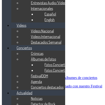
Blind Guardian
Entrevistas Audio/Vídeo
Metallica
Internacionales
Redemption
Español
Saratoga
Vanden Plas
English
Entrevistas
Vídeos
Nacionales
Vídeos Nacional
Entrevistas Audio/Vídeo
Internacionales
Videos Internacional
Español
Destacados Semanal
English
Conciertos
Vídeos
Vídeos Nacional
Crónicas
Videos Internacional
Álbumes de fotos
Destacados Semanal
Fotos Conciertos 2026
Conciertos
Crónicas
Fotos Conciertos 2027
Álbumes de fotos
FestivalDDM
Fotos Conciertos 2026
Álbumes de conciertos
Agenda
Fotos Conciertos 2027
FestivalDDM
Todas lo relacionado con nuestro Festival
Conciertos destacados
Dioses del Metal
Actualidad
Agenda
Noticias
Conciertos destacados
Actualidad
Detector de Rock