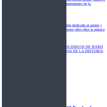
cubrir las competiciones más importantes de la
temporada,
Cine
Novedades
Clásicos
El Otaku Metalero
Nueva sección dedicada al anime y
todos elementos que engloba, entre ellos ellos la música
Metal.
Discos Especiales
Buenos discos
Discos más vendidos
LOS DISCOS DE HARD
ROCK MÁS VENDIDOS DE LA HISTORIA
Discos resucitados
Sorteos
Activos
Cerrados
La Fragua
Libros
Agenda
Leyenda
Historia
Staff
Contacto