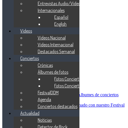
Blind Guardian
Entrevistas Audio/Vídeo
Metallica
Internacionales
Redemption
Español
Saratoga
Vanden Plas
English
Entrevistas
Vídeos
Nacionales
Vídeos Nacional
Entrevistas Audio/Vídeo
Internacionales
Videos Internacional
Español
Destacados Semanal
English
Conciertos
Vídeos
Vídeos Nacional
Crónicas
Videos Internacional
Álbumes de fotos
Destacados Semanal
Fotos Conciertos 2026
Conciertos
Crónicas
Fotos Conciertos 2027
Álbumes de fotos
FestivalDDM
Fotos Conciertos 2026
Álbumes de conciertos
Agenda
Fotos Conciertos 2027
FestivalDDM
Todas lo relacionado con nuestro Festival
Conciertos destacados
Dioses del Metal
Actualidad
Agenda
Noticias
Conciertos destacados
Actualidad
Detector de Rock