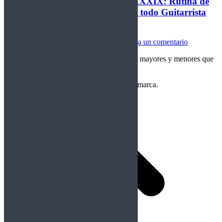
Cuerdas De Acero, lección CCLXXXIX: Rutina de
Arpegios mayores y menores que todo Guitarrista
debe saber
Cuerdas de Acero
Por
Crom
03/06/2026
Deja un comentario
Lección CCLXXXIX: Rutina de Arpegios mayores y menores que
todo Guitarrista debe saber
Copyright Perteneciente a cada Banda y/o marca.