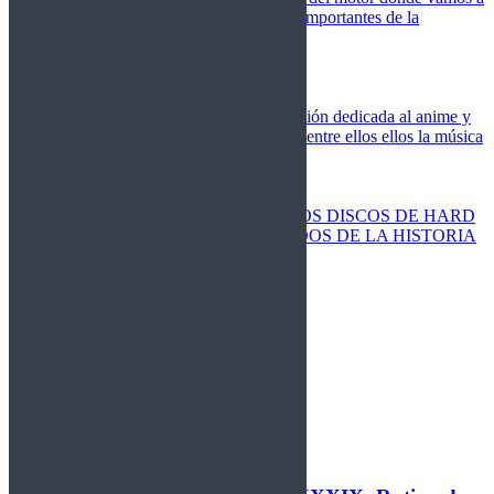
cubrir las competiciones más importantes de la
temporada,
Cine
Novedades
Clásicos
El Otaku Metalero
Nueva sección dedicada al anime y
todos elementos que engloba, entre ellos ellos la música
Metal.
Discos Especiales
Buenos discos
Discos más vendidos
LOS DISCOS DE HARD
ROCK MÁS VENDIDOS DE LA HISTORIA
Discos resucitados
Sorteos
Activos
Cerrados
La Fragua
Libros
Agenda
Leyenda
Historia
Staff
Contacto