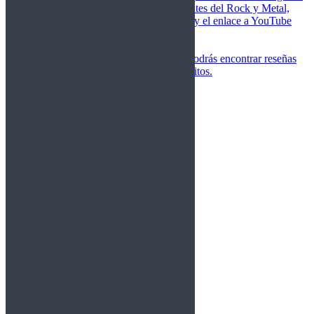
de las canciones más importantes del Rock y Metal,
junto a una breve descripción y el enlace a YouTube
para oírlos.
Underground
Discografías
En esta sección podrás encontrar reseñas
agrupadas de tus grupos favoritos.
Gamma Ray
Blind Guardian
Metallica
Redemption
Saratoga
Vanden Plas
Entrevistas
Nacionales
Entrevistas Audio/Vídeo
Internacionales
Español
English
Vídeos
Vídeos Nacional
Videos Internacional
Destacados Semanal
Conciertos
Crónicas
Álbumes de fotos