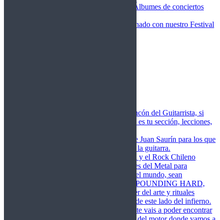
Fotos Conciertos 2026
Álbumes de conciertos
Fotos Conciertos 2027
FestivalDDM
Todas lo relacionado con nuestro Festival
Dioses del Metal
Agenda
Conciertos destacados
Actualidad
Noticias
Detector de Rock
Próximos Lanzamientos
Rockfemérides
Fragua
Cuerdas de Acero
Este es el rincón del Guitarrista, si
amas las cuerdas de acero esta es tu sección, lecciones,
libros, vídeos, consejos…
Cuerdas de Saurín
Consejos de Juan Saurín para los que
se inician en el aprendizaje de la guitarra.
POUNDING HARD
El Metal y el Rock Chileno
levanta su Estandarte en Dioses del Metal para
Glorificar las Hordas del fin del mundo, sean
Bienvenidos y Bienvenidas a POUNDING HARD,
sección que manifiesta el poder del arte y rituales
oscuros de la música extrema de este lado del infierno.
Dioses del Motor
Semanalmente vais a poder encontrar
un artículo sobre la actualidad del motor donde vamos a