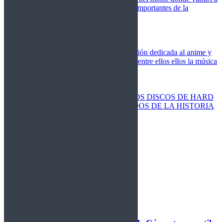
cubrir las competiciones más importantes de la
temporada,
Cine
Novedades
Clásicos
El Otaku Metalero
Nueva sección dedicada al anime y
todos elementos que engloba, entre ellos ellos la música
Metal.
Discos Especiales
Buenos discos
Discos más vendidos
LOS DISCOS DE HARD
ROCK MÁS VENDIDOS DE LA HISTORIA
Discos resucitados
Sorteos
Activos
Cerrados
La Fragua
Libros
Agenda
Leyenda
Historia
Staff
Contacto