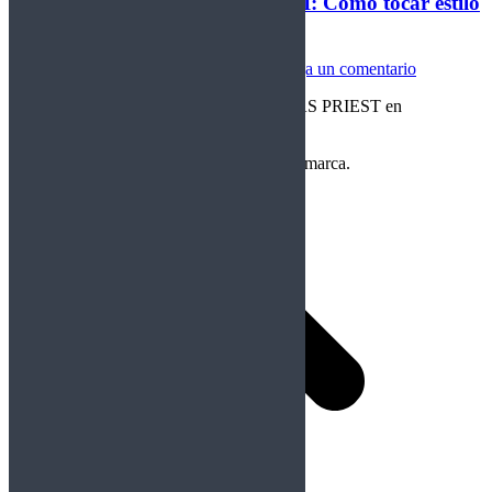
Cuerdas de acero, lección CXXVI: Cómo tocar estilo
Judas Priest
Cuerdas de Acero
Por
Crom
04/04/2023
Deja un comentario
Lección CXXVI: Cómo tocar estilo JUDAS PRIEST en
GUITARRA | 3 Ejercicios
Copyright Perteneciente a cada Banda y/o marca.