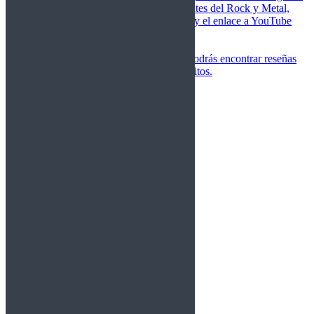
de las canciones más importantes del Rock y Metal,
junto a una breve descripción y el enlace a YouTube
para oírlos.
Underground
Discografías
En esta sección podrás encontrar reseñas
agrupadas de tus grupos favoritos.
Gamma Ray
Blind Guardian
Metallica
Redemption
Saratoga
Vanden Plas
Entrevistas
Nacionales
Entrevistas Audio/Vídeo
Internacionales
Español
English
Vídeos
Vídeos Nacional
Videos Internacional
Destacados Semanal
Conciertos
Crónicas
Álbumes de fotos