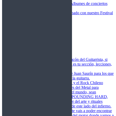
Fotos Conciertos 2026
Álbumes de conciertos
Fotos Conciertos 2027
FestivalDDM
Todas lo relacionado con nuestro Festival
Dioses del Metal
Agenda
Conciertos destacados
Actualidad
Noticias
Detector de Rock
Próximos Lanzamientos
Rockfemérides
Fragua
Cuerdas de Acero
Este es el rincón del Guitarrista, si
amas las cuerdas de acero esta es tu sección, lecciones,
libros, vídeos, consejos…
Cuerdas de Saurín
Consejos de Juan Saurín para los que
se inician en el aprendizaje de la guitarra.
POUNDING HARD
El Metal y el Rock Chileno
levanta su Estandarte en Dioses del Metal para
Glorificar las Hordas del fin del mundo, sean
Bienvenidos y Bienvenidas a POUNDING HARD,
sección que manifiesta el poder del arte y rituales
oscuros de la música extrema de este lado del infierno.
Dioses del Motor
Semanalmente vais a poder encontrar
un artículo sobre la actualidad del motor donde vamos a