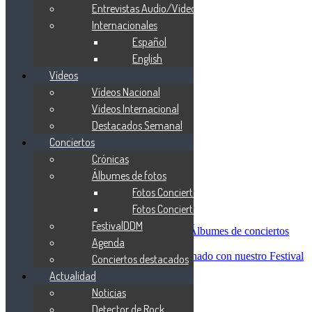
Blind Guardian
Entrevistas Audio/Vídeo
Metallica
Internacionales
Redemption
Español
Saratoga
Vanden Plas
English
Entrevistas
Vídeos
Nacionales
Vídeos Nacional
Entrevistas Audio/Vídeo
Internacionales
Videos Internacional
Español
Destacados Semanal
English
Conciertos
Vídeos
Vídeos Nacional
Crónicas
Videos Internacional
Álbumes de fotos
Destacados Semanal
Fotos Conciertos 2026
Conciertos
Crónicas
Fotos Conciertos 2027
Álbumes de fotos
FestivalDDM
Fotos Conciertos 2026
Álbumes de conciertos
Agenda
Fotos Conciertos 2027
FestivalDDM
Todas lo relacionado con nuestro Festival
Conciertos destacados
Dioses del Metal
Actualidad
Agenda
Noticias
Conciertos destacados
Actualidad
Detector de Rock