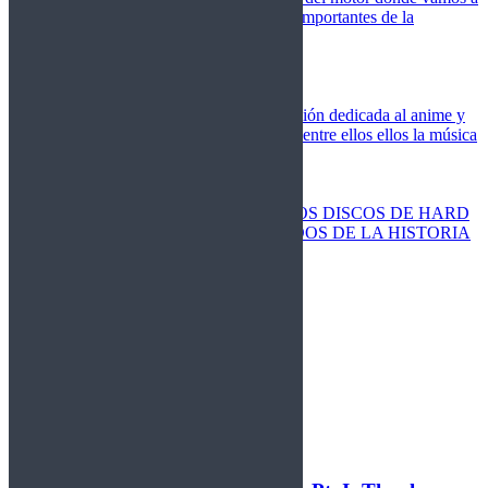
cubrir las competiciones más importantes de la
temporada,
Cine
Novedades
Clásicos
El Otaku Metalero
Nueva sección dedicada al anime y
todos elementos que engloba, entre ellos ellos la música
Metal.
Discos Especiales
Buenos discos
Discos más vendidos
LOS DISCOS DE HARD
ROCK MÁS VENDIDOS DE LA HISTORIA
Discos resucitados
Sorteos
Activos
Cerrados
La Fragua
Libros
Agenda
Leyenda
Historia
Staff
Contacto