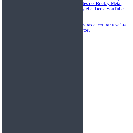
de las canciones más importantes del Rock y Metal,
junto a una breve descripción y el enlace a YouTube
para oírlos.
Underground
Discografías
En esta sección podrás encontrar reseñas
agrupadas de tus grupos favoritos.
Gamma Ray
Blind Guardian
Metallica
Redemption
Saratoga
Vanden Plas
Entrevistas
Nacionales
Entrevistas Audio/Vídeo
Internacionales
Español
English
Vídeos
Vídeos Nacional
Videos Internacional
Destacados Semanal
Conciertos
Crónicas
Álbumes de fotos