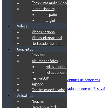
Blind Guardian
Entrevistas Audio/Vídeo
Metallica
Internacionales
Redemption
Español
Saratoga
Vanden Plas
English
Entrevistas
Vídeos
Nacionales
Vídeos Nacional
Entrevistas Audio/Vídeo
Internacionales
Videos Internacional
Español
Destacados Semanal
English
Conciertos
Vídeos
Vídeos Nacional
Crónicas
Videos Internacional
Álbumes de fotos
Destacados Semanal
Fotos Conciertos 2026
Conciertos
Crónicas
Fotos Conciertos 2027
Álbumes de fotos
FestivalDDM
Fotos Conciertos 2026
Álbumes de conciertos
Agenda
Fotos Conciertos 2027
FestivalDDM
Todas lo relacionado con nuestro Festival
Conciertos destacados
Dioses del Metal
Actualidad
Agenda
Noticias
Conciertos destacados
Actualidad
Detector de Rock