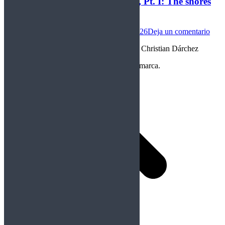
Green Carnation – A dark Poem, Pt. I: The shores
Of melancholia (2025)
Internacional
Por
christian darchez
08/01/2026
Deja un comentario
“Orillas pasadas de melancolía” Reseña de Christian Dárchez
Copyright Perteneciente a cada Banda y/o marca.