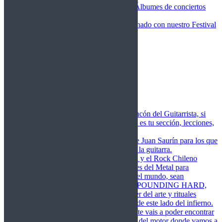
Fotos Conciertos 2026
Álbumes de conciertos
Fotos Conciertos 2027
FestivalDDM
Todas lo relacionado con nuestro Festival
Dioses del Metal
Agenda
Conciertos destacados
Actualidad
Noticias
Detector de Rock
Próximos Lanzamientos
Rockfemérides
Fragua
Cuerdas de Acero
Este es el rincón del Guitarrista, si
amas las cuerdas de acero esta es tu sección, lecciones,
libros, vídeos, consejos…
Cuerdas de Saurín
Consejos de Juan Saurín para los que
se inician en el aprendizaje de la guitarra.
POUNDING HARD
El Metal y el Rock Chileno
levanta su Estandarte en Dioses del Metal para
Glorificar las Hordas del fin del mundo, sean
Bienvenidos y Bienvenidas a POUNDING HARD,
sección que manifiesta el poder del arte y rituales
oscuros de la música extrema de este lado del infierno.
Dioses del Motor
Semanalmente vais a poder encontrar
un artículo sobre la actualidad del motor donde vamos a