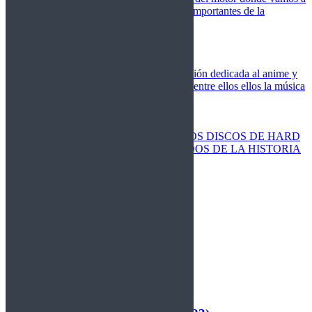
cubrir las competiciones más importantes de la
temporada,
Cine
Novedades
Clásicos
El Otaku Metalero
Nueva sección dedicada al anime y
todos elementos que engloba, entre ellos ellos la música
Metal.
Discos Especiales
Buenos discos
Discos más vendidos
LOS DISCOS DE HARD
ROCK MÁS VENDIDOS DE LA HISTORIA
Discos resucitados
Sorteos
Activos
Cerrados
La Fragua
Libros
Agenda
Leyenda
Historia
Staff
Contacto