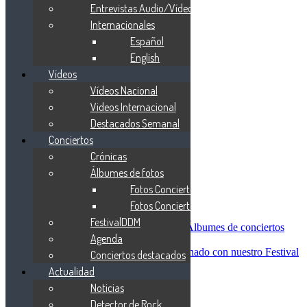
Blind Guardian
Entrevistas Audio/Vídeo
Metallica
Internacionales
Redemption
Español
Saratoga
Vanden Plas
English
Entrevistas
Vídeos
Nacionales
Vídeos Nacional
Entrevistas Audio/Vídeo
Internacionales
Videos Internacional
Español
Destacados Semanal
English
Conciertos
Vídeos
Vídeos Nacional
Crónicas
Videos Internacional
Álbumes de fotos
Destacados Semanal
Fotos Conciertos 2026
Conciertos
Crónicas
Fotos Conciertos 2027
Álbumes de fotos
FestivalDDM
Fotos Conciertos 2026
Álbumes de conciertos
Agenda
Fotos Conciertos 2027
FestivalDDM
Todas lo relacionado con nuestro Festival
Conciertos destacados
Dioses del Metal
Actualidad
Agenda
Noticias
Conciertos destacados
Actualidad
Detector de Rock