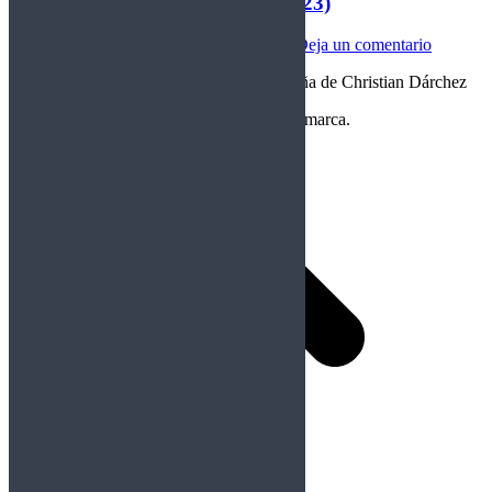
Killwolf – La hora del miedo (2023)
Nacional
Por
christian darchez
03/03/2023
Deja un comentario
“En compañía de lobos…metaleros” Reseña de Christian Dárchez
Copyright Perteneciente a cada Banda y/o marca.