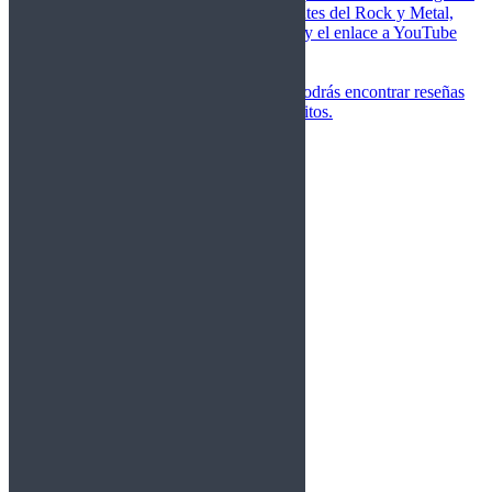
de las canciones más importantes del Rock y Metal,
junto a una breve descripción y el enlace a YouTube
para oírlos.
Underground
Discografías
En esta sección podrás encontrar reseñas
agrupadas de tus grupos favoritos.
Gamma Ray
Blind Guardian
Metallica
Redemption
Saratoga
Vanden Plas
Entrevistas
Nacionales
Entrevistas Audio/Vídeo
Internacionales
Español
English
Vídeos
Vídeos Nacional
Videos Internacional
Destacados Semanal
Conciertos
Crónicas
Álbumes de fotos