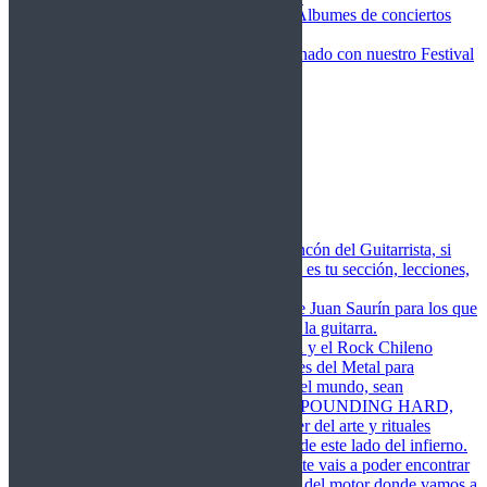
Fotos Conciertos 2026
Álbumes de conciertos
Fotos Conciertos 2027
FestivalDDM
Todas lo relacionado con nuestro Festival
Dioses del Metal
Agenda
Conciertos destacados
Actualidad
Noticias
Detector de Rock
Próximos Lanzamientos
Rockfemérides
Fragua
Cuerdas de Acero
Este es el rincón del Guitarrista, si
amas las cuerdas de acero esta es tu sección, lecciones,
libros, vídeos, consejos…
Cuerdas de Saurín
Consejos de Juan Saurín para los que
se inician en el aprendizaje de la guitarra.
POUNDING HARD
El Metal y el Rock Chileno
levanta su Estandarte en Dioses del Metal para
Glorificar las Hordas del fin del mundo, sean
Bienvenidos y Bienvenidas a POUNDING HARD,
sección que manifiesta el poder del arte y rituales
oscuros de la música extrema de este lado del infierno.
Dioses del Motor
Semanalmente vais a poder encontrar
un artículo sobre la actualidad del motor donde vamos a