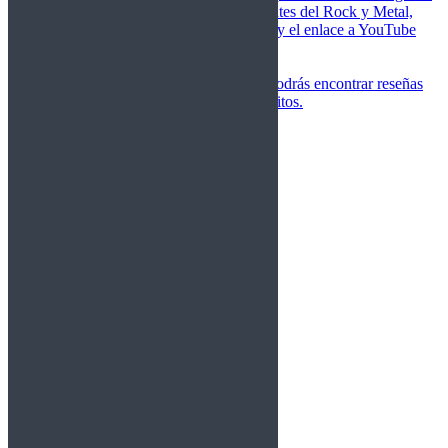
de las canciones más importantes del Rock y Metal,
junto a una breve descripción y el enlace a YouTube
para oírlos.
Underground
Discografías
En esta sección podrás encontrar reseñas
agrupadas de tus grupos favoritos.
Gamma Ray
Blind Guardian
Metallica
Redemption
Saratoga
Vanden Plas
Entrevistas
Nacionales
Entrevistas Audio/Vídeo
Internacionales
Español
English
Vídeos
Vídeos Nacional
Videos Internacional
Destacados Semanal
Conciertos
Crónicas
Álbumes de fotos