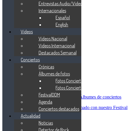
Blind Guardian
Entrevistas Audio/Vídeo
Metallica
Internacionales
Redemption
Español
Saratoga
Vanden Plas
English
Entrevistas
Vídeos
Nacionales
Vídeos Nacional
Entrevistas Audio/Vídeo
Internacionales
Videos Internacional
Español
Destacados Semanal
English
Conciertos
Vídeos
Vídeos Nacional
Crónicas
Videos Internacional
Álbumes de fotos
Destacados Semanal
Fotos Conciertos 2026
Conciertos
Crónicas
Fotos Conciertos 2027
Álbumes de fotos
FestivalDDM
Fotos Conciertos 2026
Álbumes de conciertos
Agenda
Fotos Conciertos 2027
FestivalDDM
Todas lo relacionado con nuestro Festival
Conciertos destacados
Dioses del Metal
Actualidad
Agenda
Noticias
Conciertos destacados
Actualidad
Detector de Rock