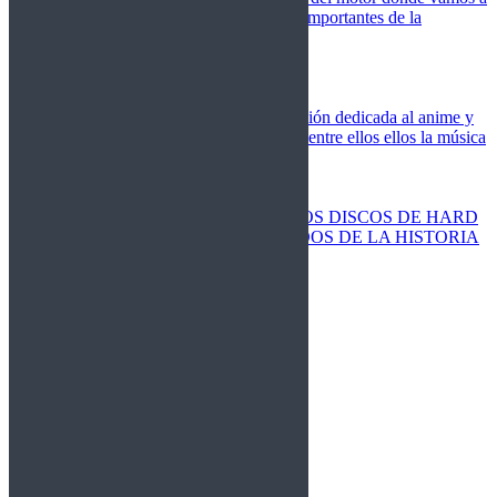
cubrir las competiciones más importantes de la
temporada,
Cine
Novedades
Clásicos
El Otaku Metalero
Nueva sección dedicada al anime y
todos elementos que engloba, entre ellos ellos la música
Metal.
Discos Especiales
Buenos discos
Discos más vendidos
LOS DISCOS DE HARD
ROCK MÁS VENDIDOS DE LA HISTORIA
Discos resucitados
Sorteos
Activos
Cerrados
La Fragua
Libros
Agenda
Leyenda
Historia
Staff
Contacto