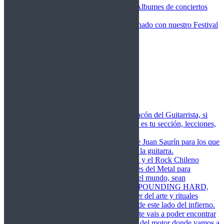
Fotos Conciertos 2026
Álbumes de conciertos
Fotos Conciertos 2027
FestivalDDM
Todas lo relacionado con nuestro Festival
Dioses del Metal
Agenda
Conciertos destacados
Actualidad
Noticias
Detector de Rock
Próximos Lanzamientos
Rockfemérides
Fragua
Cuerdas de Acero
Este es el rincón del Guitarrista, si
amas las cuerdas de acero esta es tu sección, lecciones,
libros, vídeos, consejos…
Cuerdas de Saurín
Consejos de Juan Saurín para los que
se inician en el aprendizaje de la guitarra.
POUNDING HARD
El Metal y el Rock Chileno
levanta su Estandarte en Dioses del Metal para
Glorificar las Hordas del fin del mundo, sean
Bienvenidos y Bienvenidas a POUNDING HARD,
sección que manifiesta el poder del arte y rituales
oscuros de la música extrema de este lado del infierno.
Dioses del Motor
Semanalmente vais a poder encontrar
un artículo sobre la actualidad del motor donde vamos a