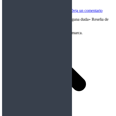
Crownshift – Crownshift (2024)
Internacional
Por
polmetalhead
12/05/2024
Deja un comentario
«Disco y banda revelación del año, sin ninguna duda» Reseña de
PolMetalhead Finlandia- Heavy metal
Copyright Perteneciente a cada Banda y/o marca.