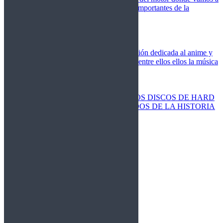
cubrir las competiciones más importantes de la
temporada,
Cine
Novedades
Clásicos
El Otaku Metalero
Nueva sección dedicada al anime y
todos elementos que engloba, entre ellos ellos la música
Metal.
Discos Especiales
Buenos discos
Discos más vendidos
LOS DISCOS DE HARD
ROCK MÁS VENDIDOS DE LA HISTORIA
Discos resucitados
Sorteos
Activos
Cerrados
La Fragua
Libros
Agenda
Leyenda
Historia
Staff
Contacto