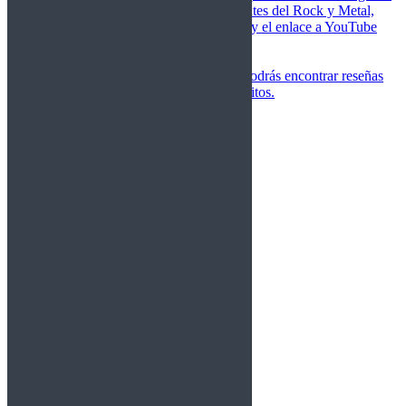
de las canciones más importantes del Rock y Metal,
junto a una breve descripción y el enlace a YouTube
para oírlos.
Underground
Discografías
En esta sección podrás encontrar reseñas
agrupadas de tus grupos favoritos.
Gamma Ray
Blind Guardian
Metallica
Redemption
Saratoga
Vanden Plas
Entrevistas
Nacionales
Entrevistas Audio/Vídeo
Internacionales
Español
English
Vídeos
Vídeos Nacional
Videos Internacional
Destacados Semanal
Conciertos
Crónicas
Álbumes de fotos