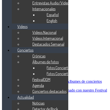
Blind Guardian
Entrevistas Audio/Vídeo
Metallica
Internacionales
Redemption
Español
Saratoga
Vanden Plas
English
Entrevistas
Vídeos
Nacionales
Vídeos Nacional
Entrevistas Audio/Vídeo
Internacionales
Videos Internacional
Español
Destacados Semanal
English
Conciertos
Vídeos
Vídeos Nacional
Crónicas
Videos Internacional
Álbumes de fotos
Destacados Semanal
Fotos Conciertos 2026
Conciertos
Crónicas
Fotos Conciertos 2027
Álbumes de fotos
FestivalDDM
Fotos Conciertos 2026
Álbumes de conciertos
Agenda
Fotos Conciertos 2027
FestivalDDM
Todas lo relacionado con nuestro Festival
Conciertos destacados
Dioses del Metal
Actualidad
Agenda
Noticias
Conciertos destacados
Actualidad
Detector de Rock