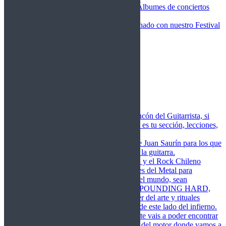
Fotos Conciertos 2026
Álbumes de conciertos
Fotos Conciertos 2027
FestivalDDM
Todas lo relacionado con nuestro Festival
Dioses del Metal
Agenda
Conciertos destacados
Actualidad
Noticias
Detector de Rock
Próximos Lanzamientos
Rockfemérides
Fragua
Cuerdas de Acero
Este es el rincón del Guitarrista, si
amas las cuerdas de acero esta es tu sección, lecciones,
libros, vídeos, consejos…
Cuerdas de Saurín
Consejos de Juan Saurín para los que
se inician en el aprendizaje de la guitarra.
POUNDING HARD
El Metal y el Rock Chileno
levanta su Estandarte en Dioses del Metal para
Glorificar las Hordas del fin del mundo, sean
Bienvenidos y Bienvenidas a POUNDING HARD,
sección que manifiesta el poder del arte y rituales
oscuros de la música extrema de este lado del infierno.
Dioses del Motor
Semanalmente vais a poder encontrar
un artículo sobre la actualidad del motor donde vamos a