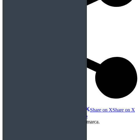
Compartir esta imagen
Share on Facebook
Share on Facebook
Share on X
Share on X
Share on WhatsApp
Share on WhatsApp
Copyright Perteneciente a cada Banda y/o marca.