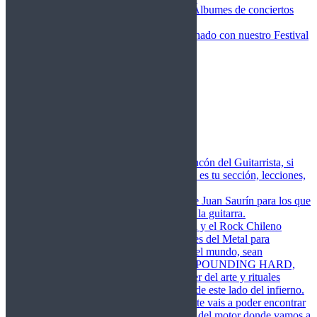
Fotos Conciertos 2026
Álbumes de conciertos
Fotos Conciertos 2027
FestivalDDM
Todas lo relacionado con nuestro Festival
Dioses del Metal
Agenda
Conciertos destacados
Actualidad
Noticias
Detector de Rock
Próximos Lanzamientos
Rockfemérides
Fragua
Cuerdas de Acero
Este es el rincón del Guitarrista, si
amas las cuerdas de acero esta es tu sección, lecciones,
libros, vídeos, consejos…
Cuerdas de Saurín
Consejos de Juan Saurín para los que
se inician en el aprendizaje de la guitarra.
POUNDING HARD
El Metal y el Rock Chileno
levanta su Estandarte en Dioses del Metal para
Glorificar las Hordas del fin del mundo, sean
Bienvenidos y Bienvenidas a POUNDING HARD,
sección que manifiesta el poder del arte y rituales
oscuros de la música extrema de este lado del infierno.
Dioses del Motor
Semanalmente vais a poder encontrar
un artículo sobre la actualidad del motor donde vamos a