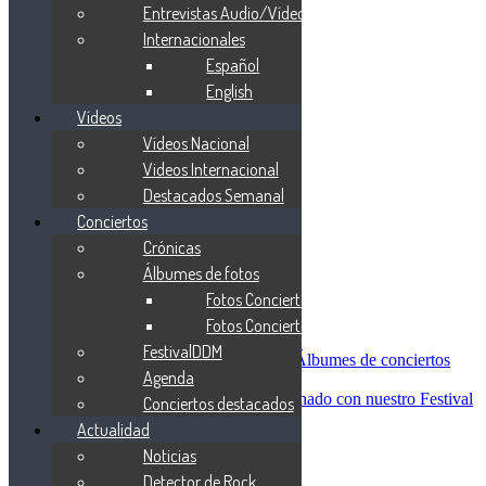
Blind Guardian
Entrevistas Audio/Vídeo
Metallica
Internacionales
Redemption
Español
Saratoga
Vanden Plas
English
Entrevistas
Vídeos
Nacionales
Vídeos Nacional
Entrevistas Audio/Vídeo
Internacionales
Videos Internacional
Español
Destacados Semanal
English
Conciertos
Vídeos
Vídeos Nacional
Crónicas
Videos Internacional
Álbumes de fotos
Destacados Semanal
Fotos Conciertos 2026
Conciertos
Crónicas
Fotos Conciertos 2027
Álbumes de fotos
FestivalDDM
Fotos Conciertos 2026
Álbumes de conciertos
Agenda
Fotos Conciertos 2027
FestivalDDM
Todas lo relacionado con nuestro Festival
Conciertos destacados
Dioses del Metal
Actualidad
Agenda
Noticias
Conciertos destacados
Actualidad
Detector de Rock