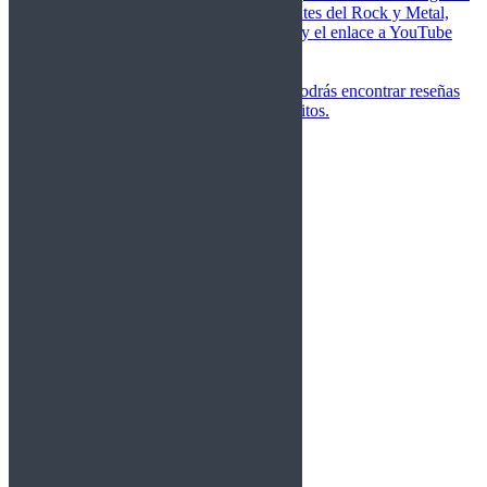
de las canciones más importantes del Rock y Metal,
junto a una breve descripción y el enlace a YouTube
para oírlos.
Underground
Discografías
En esta sección podrás encontrar reseñas
agrupadas de tus grupos favoritos.
Gamma Ray
Blind Guardian
Metallica
Redemption
Saratoga
Vanden Plas
Entrevistas
Nacionales
Entrevistas Audio/Vídeo
Internacionales
Español
English
Vídeos
Vídeos Nacional
Videos Internacional
Destacados Semanal
Conciertos
Crónicas
Álbumes de fotos