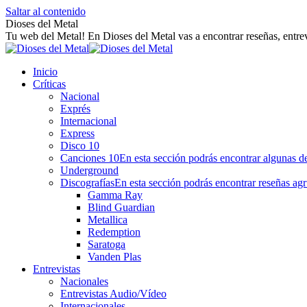
Saltar al contenido
Dioses del Metal
Tu web del Metal! En Dioses del Metal vas a encontrar reseñas, entrev
Inicio
Críticas
Nacional
Exprés
Internacional
Express
Disco 10
Canciones 10
En esta sección podrás encontrar algunas de
Underground
Discografías
En esta sección podrás encontrar reseñas agr
Gamma Ray
Blind Guardian
Metallica
Redemption
Saratoga
Vanden Plas
Entrevistas
Nacionales
Entrevistas Audio/Vídeo
Internacionales