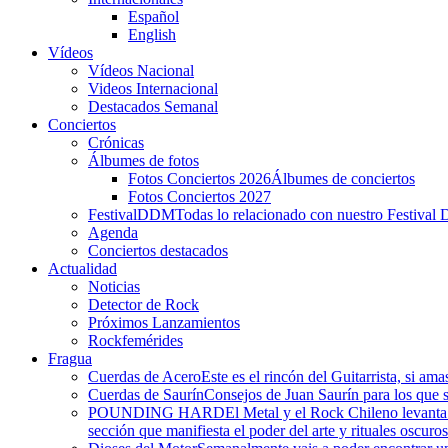
Español
English
Vídeos
Vídeos Nacional
Videos Internacional
Destacados Semanal
Conciertos
Crónicas
Álbumes de fotos
Fotos Conciertos 2026
Álbumes de conciertos
Fotos Conciertos 2027
FestivalDDM
Todas lo relacionado con nuestro Festival 
Agenda
Conciertos destacados
Actualidad
Noticias
Detector de Rock
Próximos Lanzamientos
Rockfemérides
Fragua
Cuerdas de Acero
Este es el rincón del Guitarrista, si am
Cuerdas de Saurín
Consejos de Juan Saurín para los que se
POUNDING HARD
El Metal y el Rock Chileno levant
sección que manifiesta el poder del arte y rituales oscuro