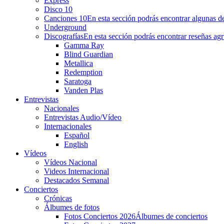
Express
Disco 10
Canciones 10
En esta sección podrás encontrar algunas de
Underground
Discografías
En esta sección podrás encontrar reseñas agr
Gamma Ray
Blind Guardian
Metallica
Redemption
Saratoga
Vanden Plas
Entrevistas
Nacionales
Entrevistas Audio/Vídeo
Internacionales
Español
English
Vídeos
Vídeos Nacional
Videos Internacional
Destacados Semanal
Conciertos
Crónicas
Álbumes de fotos
Fotos Conciertos 2026
Álbumes de conciertos