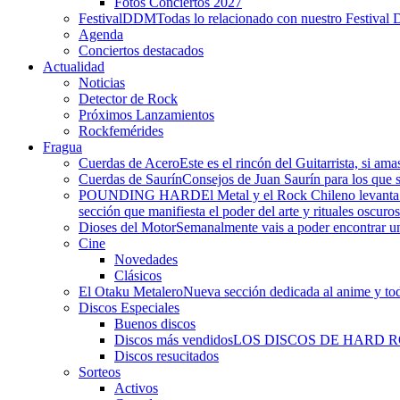
Fotos Conciertos 2027
FestivalDDM
Todas lo relacionado con nuestro Festival 
Agenda
Conciertos destacados
Actualidad
Noticias
Detector de Rock
Próximos Lanzamientos
Rockfemérides
Fragua
Cuerdas de Acero
Este es el rincón del Guitarrista, si am
Cuerdas de Saurín
Consejos de Juan Saurín para los que se
POUNDING HARD
El Metal y el Rock Chileno levant
sección que manifiesta el poder del arte y rituales oscuro
Dioses del Motor
Semanalmente vais a poder encontrar un
Cine
Novedades
Clásicos
El Otaku Metalero
Nueva sección dedicada al anime y todo
Discos Especiales
Buenos discos
Discos más vendidos
LOS DISCOS DE HARD 
Discos resucitados
Sorteos
Activos