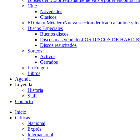
Dioses del Motor
Semanalmente vais a poder encontrar un
Cine
Novedades
Clásicos
El Otaku Metalero
Nueva sección dedicada al anime y todo
Discos Especiales
Buenos discos
Discos más vendidos
LOS DISCOS DE HARD 
Discos resucitados
Sorteos
Activos
Cerrados
La Fragua
Libros
Agenda
Leyenda
Historia
Staff
Contacto
Inicio
Críticas
Nacional
Exprés
Internacional