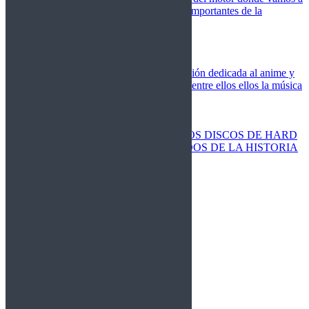
cubrir las competiciones más importantes de la
temporada,
Cine
Novedades
Clásicos
El Otaku Metalero
Nueva sección dedicada al anime y
todos elementos que engloba, entre ellos ellos la música
Metal.
Discos Especiales
Buenos discos
Discos más vendidos
LOS DISCOS DE HARD
ROCK MÁS VENDIDOS DE LA HISTORIA
Discos resucitados
Sorteos
Activos
Cerrados
La Fragua
Libros
Agenda
Leyenda
Historia
Staff
Contacto