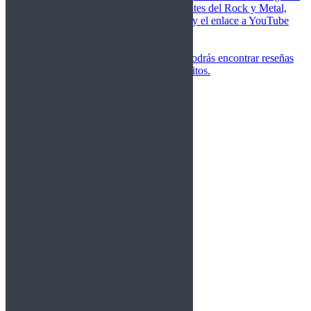
de las canciones más importantes del Rock y Metal,
junto a una breve descripción y el enlace a YouTube
para oírlos.
Underground
Discografías
En esta sección podrás encontrar reseñas
agrupadas de tus grupos favoritos.
Gamma Ray
Blind Guardian
Metallica
Redemption
Saratoga
Vanden Plas
Entrevistas
Nacionales
Entrevistas Audio/Vídeo
Internacionales
Español
English
Vídeos
Vídeos Nacional
Videos Internacional
Destacados Semanal
Conciertos
Crónicas
Álbumes de fotos