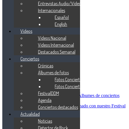
Blind Guardian
Entrevistas Audio/Vídeo
Metallica
Internacionales
Redemption
Español
Saratoga
Vanden Plas
English
Entrevistas
Vídeos
Nacionales
Vídeos Nacional
Entrevistas Audio/Vídeo
Internacionales
Videos Internacional
Español
Destacados Semanal
English
Conciertos
Vídeos
Vídeos Nacional
Crónicas
Videos Internacional
Álbumes de fotos
Destacados Semanal
Fotos Conciertos 2026
Conciertos
Crónicas
Fotos Conciertos 2027
Álbumes de fotos
FestivalDDM
Fotos Conciertos 2026
Álbumes de conciertos
Agenda
Fotos Conciertos 2027
FestivalDDM
Todas lo relacionado con nuestro Festival
Conciertos destacados
Dioses del Metal
Actualidad
Agenda
Noticias
Conciertos destacados
Actualidad
Detector de Rock