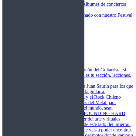
Fotos Conciertos 2026
Álbumes de conciertos
Fotos Conciertos 2027
FestivalDDM
Todas lo relacionado con nuestro Festival
Dioses del Metal
Agenda
Conciertos destacados
Actualidad
Noticias
Detector de Rock
Próximos Lanzamientos
Rockfemérides
Fragua
Cuerdas de Acero
Este es el rincón del Guitarrista, si
amas las cuerdas de acero esta es tu sección, lecciones,
libros, vídeos, consejos…
Cuerdas de Saurín
Consejos de Juan Saurín para los que
se inician en el aprendizaje de la guitarra.
POUNDING HARD
El Metal y el Rock Chileno
levanta su Estandarte en Dioses del Metal para
Glorificar las Hordas del fin del mundo, sean
Bienvenidos y Bienvenidas a POUNDING HARD,
sección que manifiesta el poder del arte y rituales
oscuros de la música extrema de este lado del infierno.
Dioses del Motor
Semanalmente vais a poder encontrar
un artículo sobre la actualidad del motor donde vamos a